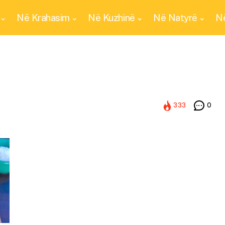
Në Krahasim
Në Kuzhinë
Në Natyrë
Në
333
0