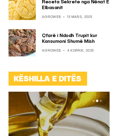
Receta Sekrete nga Nënat E
Elbasanit
AGROWEB
13 MARS, 2025
Çfarë i Ndodh Trupit kur
Konsumoni Shumë Mish
AGROWEB
4 KORRIK, 2025
KËSHILLA E DITËS