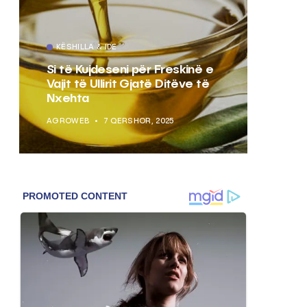
KËSHILLA & IDE
KËSHI
Si të Kujdeseni për Freskinë e
Pse N
Vajit të Ullirit Gjatë Ditëve të
Letrë
Nxehta
e Us
AGROWEB
7 QERSHOR, 2025
AGROW