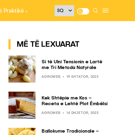
 Praktikë
MË TË LEXUARAT
Si të Ulni Tensionin e Lartë
me Tri Metoda Natyrale
AGROWEB
19 SHTATOR, 2023
Kek Shtëpie me Kos –
Receta e Lehtë Plot Ëmbëlsi
AGROWEB
14 DHJETOR, 2023
Ballokume Tradicionale –