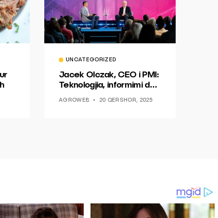
UNCATEGORIZED
ur
Jacek Olczak, CEO i PMI:
h
Teknologjia, informimi dhe
dialogu si një mundësi për
AGROWEB
20 QERSHOR, 2025
ndryshim.