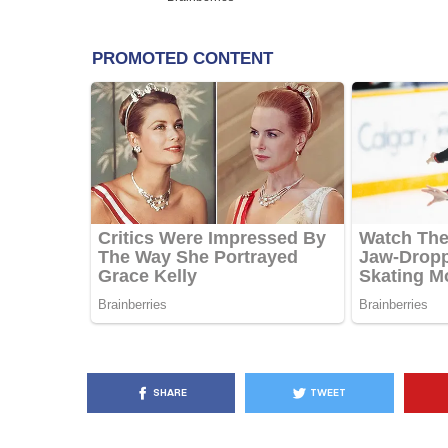
KËSHILLA & IDE
Pse Nuk Duhet të 
Letrën e Aluminit 
e Ushqimeve
AGROWEB
7 QERSHOR
SHARE
TWEET