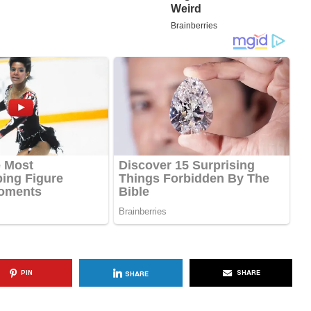
KËSHILLA & IDE
Përdorni
Rreziqet dhe Problemet që
për Ruajtjen
Vijnë Nga Akulloret e
Vjetëruara
, 2025
AGROWEB
10 QERSHOR, 2025
PIN
SHARE
SHARE