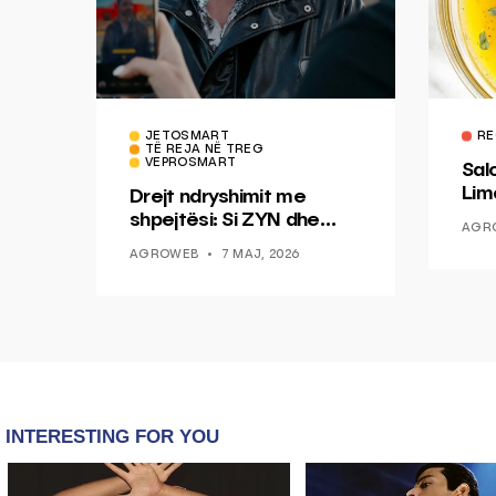
JETOSMART
RE
TË REJA NË TREG
VEPROSMART
Sal
Lim
Drejt ndryshimit me
Mis
shpejtësi: Si ZYN dhe
AGR
Ducati po shenjojnë një
AGROWEB
7 MAJ, 2026
epokë të re pa tym