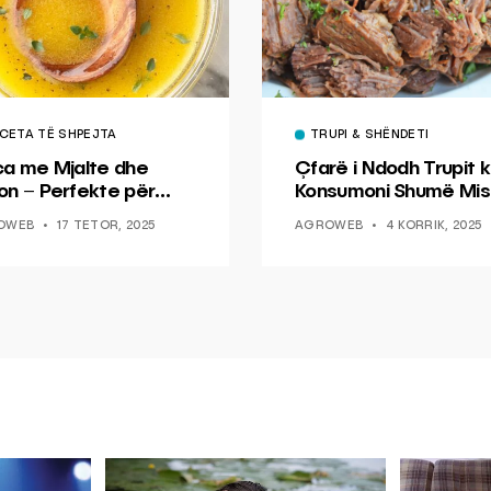
CETA TË SHPEJTA
TRUPI & SHËNDETI
ca me Mjalte dhe
Çfarë i Ndodh Trupit k
on – Perfekte për
Konsumoni Shumë Mis
hin dhe Peshkun
OWEB
17 TETOR, 2025
AGROWEB
4 KORRIK, 2025