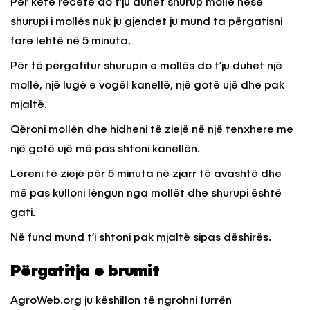
Për këtë recetë do t’ju duhet shurup molle nëse
shurupi i mollës nuk ju gjendet ju mund ta përgatisni
fare lehtë në 5 minuta.
Për të përgatitur shurupin e mollës do t’ju duhet një
mollë, një lugë e vogël kanellë, një gotë ujë dhe pak
mjaltë.
Qëroni mollën dhe hidheni të ziejë në një tenxhere me
një gotë ujë më pas shtoni kanellën.
Lëreni të ziejë për 5 minuta në zjarr të avashtë dhe
më pas kulloni lëngun nga mollët dhe shurupi është
gati.
Në fund mund t’i shtoni pak mjaltë sipas dëshirës.
Përgatitja e brumit
AgroWeb.org ju këshillon të ngrohni furrën