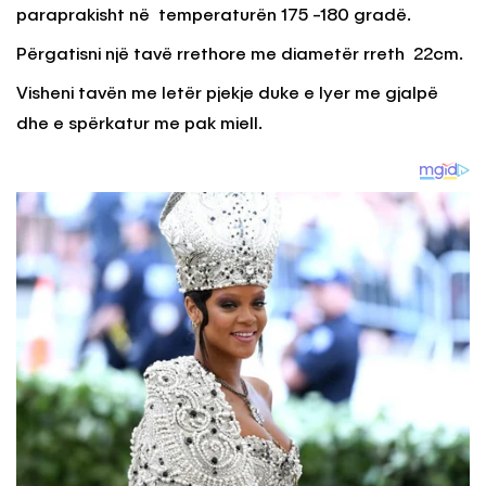
paraprakisht në temperaturën 175 -180 gradë.
Përgatisni një tavë rrethore me diametër rreth 22cm.
Visheni tavën me letër pjekje duke e lyer me gjalpë
dhe e spërkatur me pak miell.