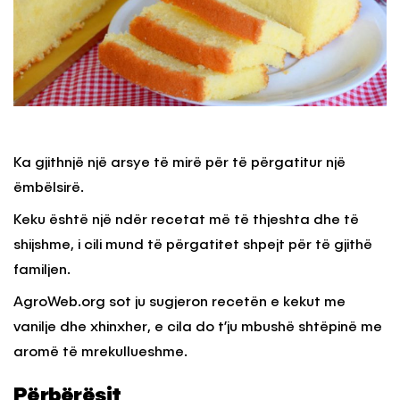
Ka gjithnjë një arsye të mirë për të përgatitur një
ëmbëlsirë.
Keku është një ndër recetat më të thjeshta dhe të
shijshme, i cili mund të përgatitet shpejt për të gjithë
familjen.
AgroWeb.org sot ju sugjeron recetën e kekut me
vanilje dhe xhinxher, e cila do t’ju mbushë shtëpinë me
aromë të mrekullueshme.
Përbërësit