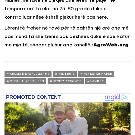
Hidheni në tavën e pjekjes dhe lëreni të piqet në
temperaturë të ulët në 75-80 gradë duke e
kontrrolluar nëse është pjekur herë pas here.
Lëreni të ftohet në tavë për të paktën një orë dhe më
pas mund ta shërbeni sipas dëshirës duke e spërkatur
me mjaltë, sheqer pluhur apo kanellë./
AgroWeb.org
AROME E MREKULLESHME
KEK I BUTE
KEK ME XHINXHER
MREKULLI PER SHIJEN
RECETA AGROWEB
VANILJE