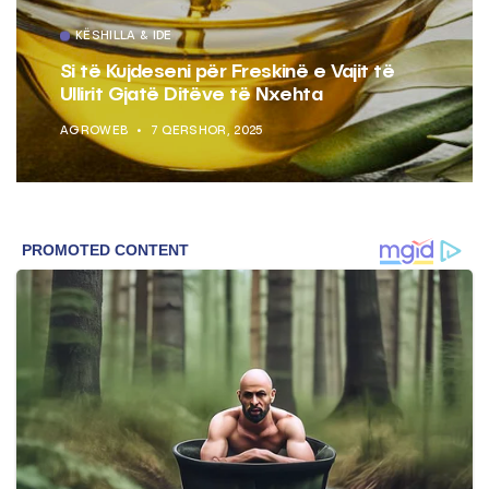
KËSHILLA & IDE
Si të Kujdeseni për Freskinë e Vajit të
Ullirit Gjatë Ditëve të Nxehta
AGROWEB
7 QERSHOR, 2025