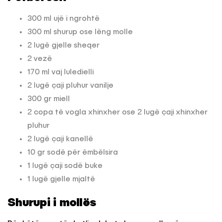
300 ml ujë i ngrohtë
300 ml shurup ose lëng molle
2 lugë gjelle sheqer
2 vezë
170 ml vaj luledielli
2 lugë çaji pluhur vanilje
300 gr miell
2 copa të vogla xhinxher ose 2 lugë çaji xhinxher
pluhur
2 lugë çaji kanellë
10 gr sodë për ëmbëlsira
1 lugë çaji sodë buke
1 lugë gjelle mjaltë
Shurupi i mollës