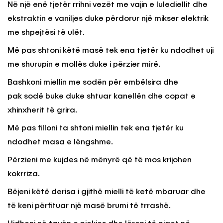
Në një enë tjetër rrihni vezët me vajin e lulediellit dhe
ekstraktin e vaniljes duke përdorur një mikser elektrik
me shpejtësi të ulët.
Më pas shtoni këtë masë tek ena tjetër ku ndodhet uji
me shurupin e mollës duke i përzier mirë.
Bashkoni miellin me sodën për embëlsira dhe
pak sodë buke duke shtuar kanellën dhe copat e
xhinxherit të grira.
Më pas filloni ta shtoni miellin tek ena tjetër ku
ndodhet masa e lëngshme.
Përzieni me kujdes në mënyrë që të mos krijohen
kokrriza.
Bëjeni këtë derisa i gjithë mielli të ketë mbaruar dhe
të keni përfituar një masë brumi të trrashë.