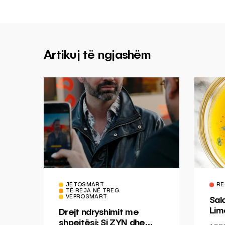
Artikuj të ngjashëm
JETOSMART
RE
TË REJA NË TREG
VEPROSMART
Sal
Lim
Drejt ndryshimit me
Mis
shpejtësi: Si ZYN dhe