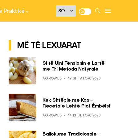
 Praktikë
MË TË LEXUARAT
Si të Ulni Tensionin e Lartë
me Tri Metoda Natyrale
AGROWEB
19 SHTATOR, 2023
Kek Shtëpie me Kos –
Receta e Lehtë Plot Ëmbëlsi
AGROWEB
14 DHJETOR, 2023
Ballokume Tradicionale –