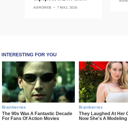
AGR
Ducati po shenjojnë një
AGROWEB
7 MAJ, 2026
epokë të re pa tym