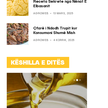
Receta Sekrete nga Nënat E
Elbasanit
AGROWEB
13 MARS, 2025
Çfarë i Ndodh Trupit kur
Konsumoni Shumë Mish
AGROWEB
4 KORRIK, 2025
KËSHILLA E DITËS