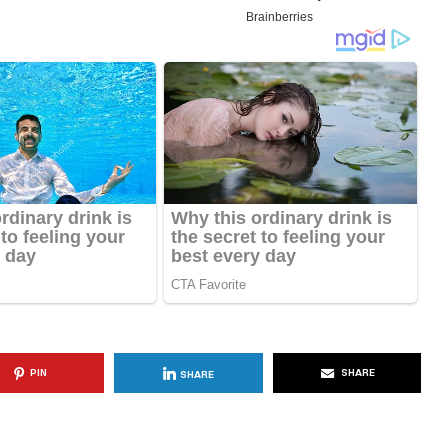
KËSHILLA & IDE
blemet që
Si të Kujdeseni për Freskinë e
t e
Vajit të Ullirit Gjatë Ditëve të
Nxehta
, 2025
AGROWEB
7 QERSHOR, 2025
PIN
SHARE
SHARE