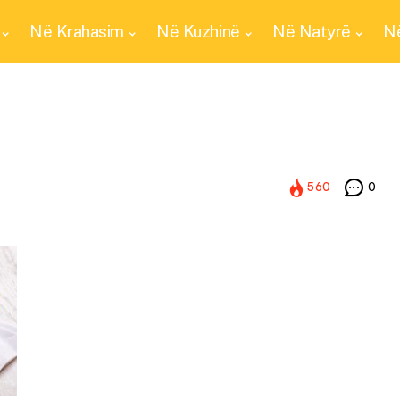
Në Krahasim
Në Kuzhinë
Në Natyrë
Në
560
0