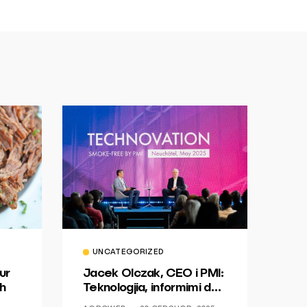
UNCATEGORIZED
ur
Jacek Olczak, CEO i PMI:
h
Teknologjia, informimi dhe
dialogu si një mundësi për