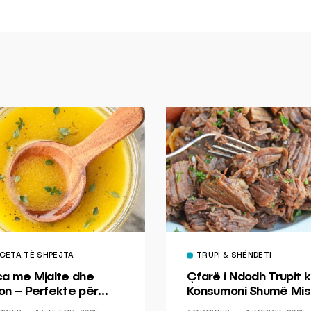
CETA TË SHPEJTA
TRUPI & SHËNDETI
ca me Mjalte dhe
Çfarë i Ndodh Trupit k
on – Perfekte për
Konsumoni Shumë Mis
hin dhe Peshkun