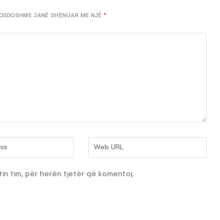
OSDOSHME JANË SHËNUAR ME NJË
*
tin tim, për herën tjetër që komentoj.