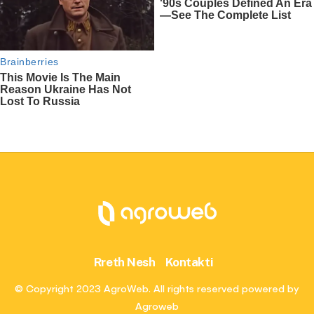
Rreth Nesh
Kontakti
© Copyright 2023 AgroWeb. All rights reserved powered by
Agroweb