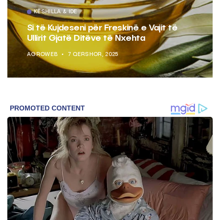
KËSHILLA & IDE
Si të Kujdeseni për Freskinë e Vajit të
Ullirit Gjatë Ditëve të Nxehta
AGROWEB
7 QERSHOR, 2025