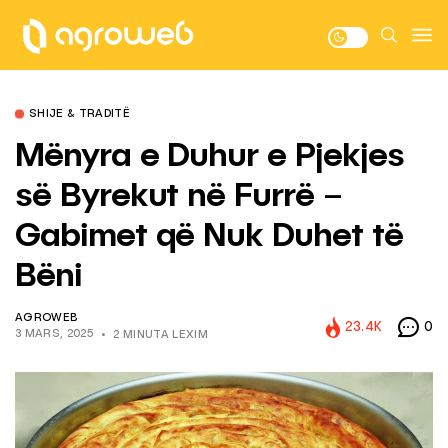
SHIJE & TRADITË
Mënyra e Duhur e Pjekjes
së Byrekut në Furrë –
Gabimet që Nuk Duhet të
Bëni
AGROWEB
23.4K
0
3 MARS, 2025
2 MINUTA LEXIM