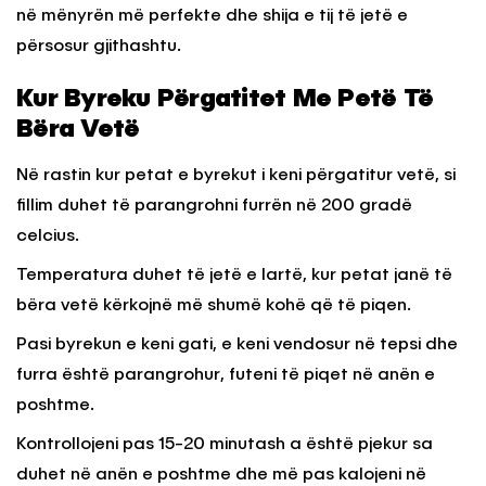
në mënyrën më perfekte dhe shija e tij të jetë e
përsosur gjithashtu.
Kur Byreku Përgatitet Me Petë Të
Bëra Vetë
Në rastin kur petat e byrekut i keni përgatitur vetë, si
fillim duhet të parangrohni furrën në 200 gradë
celcius.
Temperatura duhet të jetë e lartë, kur petat janë të
bëra vetë kërkojnë më shumë kohë që të piqen.
Pasi byrekun e keni gati, e keni vendosur në tepsi dhe
furra është parangrohur, futeni të piqet në anën e
poshtme.
Kontrollojeni pas 15-20 minutash a është pjekur sa
duhet në anën e poshtme dhe më pas kalojeni në