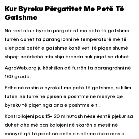
Kur Byreku Përgatitet Me Petë Të
Gatshme
Në rastin kur byreku përgatitet me petë të gatshme
furrën duhet ta parangrohni në temperaturë më të
ulet pasi petët e gatshme kanë veti të piqen shumë
shpejt ndërkohë mbushja brenda nuk piqet sa duhet.
AgroWeb.org ju këshillon që furrën ta parangrohni në
180 gradë.
Edhe në rastin e byrekut me petë të gatshme, si fillim
futeni në furrë në pjesën e poshtme në mënyrë që
byreku të piqet nga ana e poshtme e tij.
Kontrollojeni pas 15- 20 minutash nëse është pjekur sa
duhet dhe më pas kalojeni në skarën e mesit në
mënyrë që të piqet në anën e sipërme duke mos e