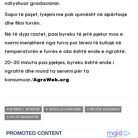
ndryshuar gradacionin.
Sapo të piqet, lyejeni me pak qumësht në sipërfaqe
dhe fikni furrën.
Në të dyja rastet, pasi byreku të jetë pjekur mos e
nxirrni menjëherë nga furra por lëreni të kullojë në
temperaturën e furrës e cila është ende e ngrohtë.
20-30 minuta pas pjekjes, byreku është ende i
ngrohtë dhe mund ta servirni për ta
konsumuar./
AgroWeb.org
BYREKU I SHTEPISE
KESHILLA AGROWEB
RECETA AGROWEB
SHIJE FANTASTIKE