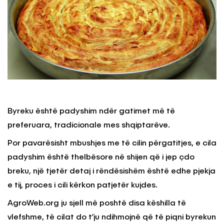
Byreku është padyshim ndër gatimet më të
preferuara, tradicionale mes shqiptarëve.
Por pavarësisht mbushjes me të cilin përgatitjes, e cila
padyshim është thelbësore në shijen që i jep çdo
breku, një tjetër detaj i rëndësishëm është edhe pjekja
e tij, proces i cili kërkon patjetër kujdes.
AgroWeb.org ju sjell më poshtë disa këshilla të
vlefshme, të cilat do t’ju ndihmojnë që të piqni byrekun