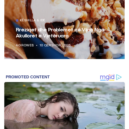
KËSHILLA & IDE
Rreziqet dhe Problemet që Vijnë Nga
Akulloret e Vjetëruara
AGROWEB
10 QERSHOR, 2025