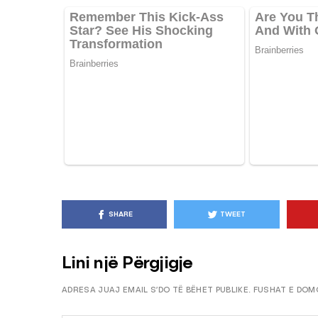
KËSHILLA & IDE
Pse Nuk Duhet të 
Letrën e Aluminit 
e Ushqimeve
AGROWEB
7 QERSHOR
SHARE
TWEET
Lini një Përgjigje
ADRESA JUAJ EMAIL S’DO TË BËHET PUBLIKE.
FUSHAT E DOM