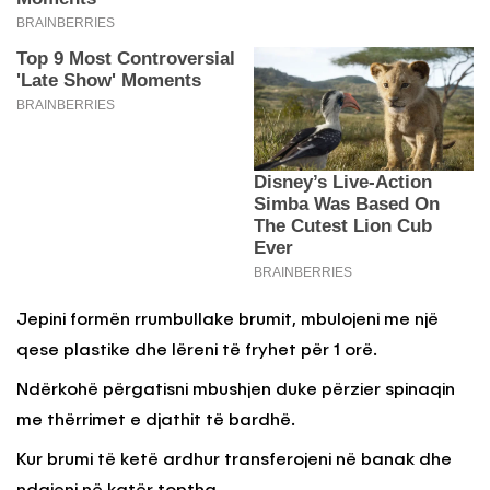
Jepini formën rrumbullake brumit, mbulojeni me një
qese plastike dhe lëreni të fryhet për 1 orë.
Ndërkohë përgatisni mbushjen duke përzier spinaqin
me thërrimet e djathit të bardhë.
Kur brumi të ketë ardhur transferojeni në banak dhe