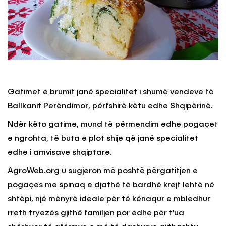
Gatimet e brumit janë specialitet i shumë vendeve të
Ballkanit Perëndimor, përfshirë këtu edhe Shqipërinë.
Ndër këto gatime, mund të përmendim edhe pogaçet
e ngrohta, të buta e plot shije që janë specialitet
edhe i amvisave shqiptare.
AgroWeb.org u sugjeron më poshtë përgatitjen e
pogaçes me spinaq e djathë të bardhë krejt lehtë në
shtëpi, një mënyrë ideale për të kënaqur e mbledhur
rreth tryezës gjithë familjen por edhe për t’ua