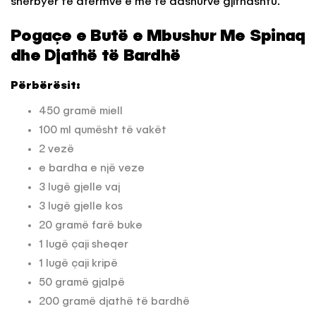
shërbyer të afërmve e më të dashurve gjithashtu.
Pogaçe e Butë e Mbushur Me Spinaq
dhe Djathë të Bardhë
Përbërësit:
450 gramë miell
100 ml qumësht të vakët
2 vezë
e bardha e një veze
3 lugë gjelle vaj
3 lugë gjelle kos
20 gramë farë buke
1 lugë çaji sheqer
1 lugë çaji kripë
50 gramë gjalpë
200 gramë djathë të bardhë