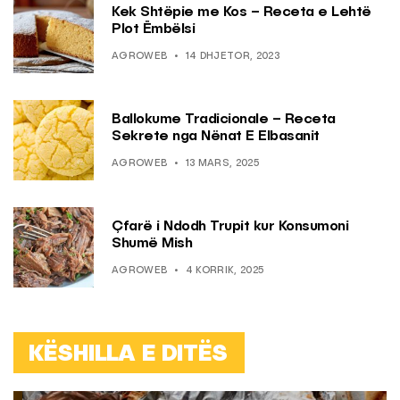
Kek Shtëpie me Kos – Receta e Lehtë
Plot Ëmbëlsi
AGROWEB
14 DHJETOR, 2023
Ballokume Tradicionale – Receta
Sekrete nga Nënat E Elbasanit
AGROWEB
13 MARS, 2025
Çfarë i Ndodh Trupit kur Konsumoni
Shumë Mish
AGROWEB
4 KORRIK, 2025
KËSHILLA E DITËS