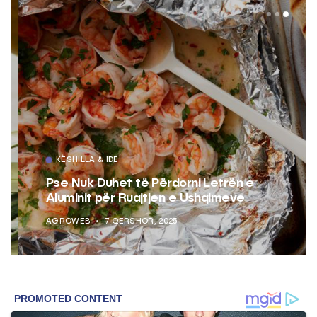
KËSHILLA & IDE
Pse Nuk Duhet të Përdorni Letrën e
Aluminit për Ruajtjen e Ushqimeve
AGROWEB
7 QERSHOR, 2025