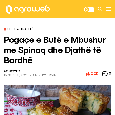
SHIJE & TRADITË
Pogaçe e Butë e Mbushur
me Spinaq dhe Djathë të
Bardhë
AGROWEB
2.2K
0
16 GUSHT, 2023
2 MINUTA LEXIM