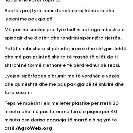
ndajeni në katër toptha.
Secilës prej tyre jepuni formën drejtkëndore dhe
lyejeni me pak gjalpë.
Më pas në secilën prej tyre hidhni pak nga mbushja e
spinaqit dhe djathit dhe renditini sipër njëra tjetrës .
Petët e mbushura shpërndajini mirë dhe shtypini lehtë
dhe më pas prijini në shirita të trashë të cilët do t’i
shtroni në formë rrethore e të përdredhur në tepsi.
Lyejeni sipërfaqen e brumit me të verdhën e vezës
dhe qumështit dhe më pas pak gjalpë të shkrirë dhe
fara susami.
Tepsinë mbështilleni me letër plastike për rreth 30
minuta dhe më pas futeni në furrë e piqeni për 40
minuta ose derisa pogaçja të marrë një ngjyrë të
artë.
/AgroWeb.org