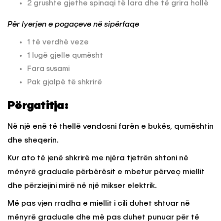
2 grushte gjethe spinaqi të lara dhe të grira hollë
Për lyerjen e pogaçeve në sipërfaqe
1 të verdhë veze
1 lugë gjelle qumësht
Fara susami
Pak gjalpë të shkrirë
Përgatitja:
Në një enë të thellë vendosni farën e bukës, qumështin
dhe sheqerin.
Kur ato të jenë shkrirë me njëra tjetrën shtoni në
mënyrë graduale përbërësit e mbetur përveç miellit
dhe përziejini mirë në një mikser elektrik.
Më pas vjen rradha e miellit i cili duhet shtuar në
mënyrë graduale dhe më pas duhet punuar për të