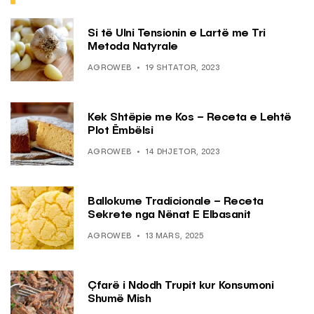
Si të Ulni Tensionin e Lartë me Tri
Metoda Natyrale
AGROWEB
19 SHTATOR, 2023
Kek Shtëpie me Kos – Receta e Lehtë
Plot Ëmbëlsi
AGROWEB
14 DHJETOR, 2023
Ballokume Tradicionale – Receta
Sekrete nga Nënat E Elbasanit
AGROWEB
13 MARS, 2025
Çfarë i Ndodh Trupit kur Konsumoni
Shumë Mish