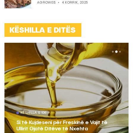
AGROWEB
4 KORRIK, 2025
KËSHILLA E DITËS
KËSHILLA & IDE
Si të Kujdeseni për Freskinë e Vajit të
Ullirit Gjatë Ditëve të Nxehta