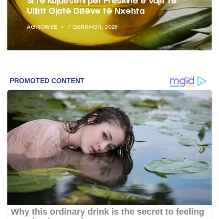
Si të Kujdeseni për Freskinë e Vajit të
Ullirit Gjatë Ditëve të Nxehta
AGROWEB
7 QERSHOR, 2025