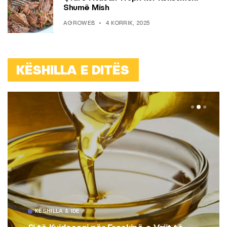
Shumë Mish
AGROWEB
4 KORRIK, 2025
KËSHILLA E DITËS
KËSHILLA & IDE