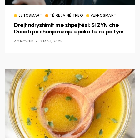
JETOSMART
TË REJA NË TREG
VEPROSMART
Drejt ndryshimit me shpejtësi: Si ZYN dhe
Ducati po shenjojnë një epokë të re pa tym
AGROWEB
7 MAJ, 2026