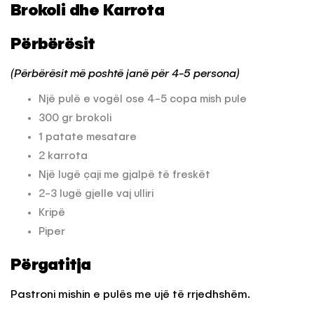
Brokoli dhe Karrota
Përbërësit
(Përbërësit më poshtë janë për 4-5 persona)
Një pulë e vogël ose 4-5 copa mish pule
300 gr brokoli
1 patate mesatare
2 karrota
Një lugë çaji me gjalpë të freskët
2-3 lugë gjelle vaj ulliri
Kripë
Piper
Përgatitja
Pastroni mishin e pulës me ujë të rrjedhshëm.