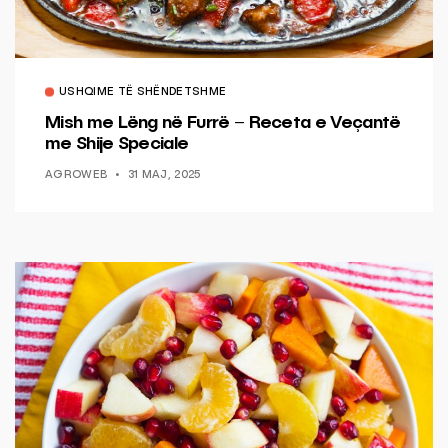
USHQIME TË SHËNDETSHME
Mish me Lëng në Furrë – Receta e Veçantë
me Shije Speciale
AGROWEB
31 MAJ, 2025