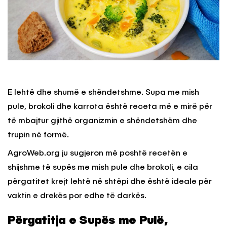
E lehtë dhe shumë e shëndetshme. Supa me mish
pule, brokoli dhe karrota është receta më e mirë për
të mbajtur gjithë organizmin e shëndetshëm dhe
trupin në formë.
AgroWeb.org ju sugjeron më poshtë recetën e
shijshme të supës me mish pule dhe brokoli, e cila
përgatitet krejt lehtë në shtëpi dhe është ideale për
vaktin e drekës por edhe të darkës.
Përgatitja e Supës me Pulë,