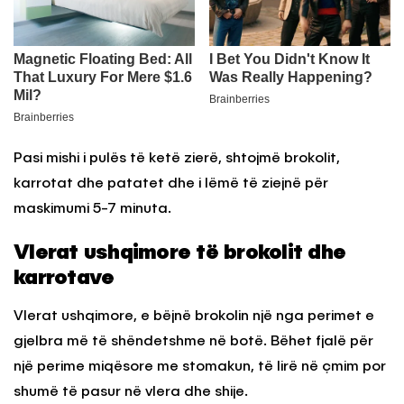
Pasi mishi i pulës të ketë zierë, shtojmë brokolit,
karrotat dhe patatet dhe i lëmë të ziejnë për
maskimumi 5-7 minuta.
Vlerat ushqimore të brokolit dhe
karrotave
Vlerat ushqimore, e bëjnë brokolin një nga perimet e
gjelbra më të shëndetshme në botë. Bëhet fjalë për
një perime miqësore me stomakun, të lirë në çmim por
shumë të pasur në vlera dhe shije.