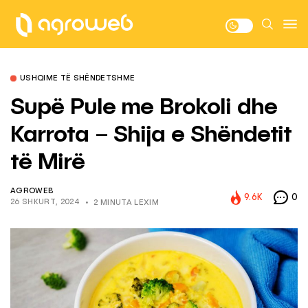
USHQIME TË SHËNDETSHME
Supë Pule me Brokoli dhe
Karrota – Shija e Shëndetit
të Mirë
AGROWEB
9.6K
0
26 SHKURT, 2024
2 MINUTA LEXIM