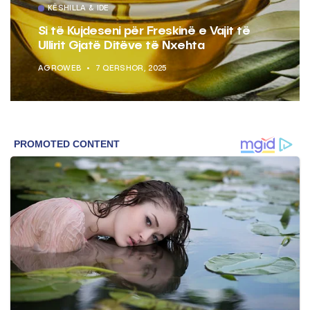
KËSHILLA & IDE
Si të Kujdeseni për Freskinë e Vajit të
Ullirit Gjatë Ditëve të Nxehta
AGROWEB
7 QERSHOR, 2025