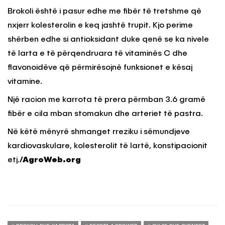
Brokoli është i pasur edhe me fibër të tretshme që
nxjerr kolesterolin e keq jashtë trupit. Kjo perime
shërben edhe si antioksidant duke qenë se ka nivele
të larta e të përqendruara të vitaminës C dhe
flavonoidëve që përmirësojnë funksionet e kësaj
vitamine.
Një racion me karrota të prera përmban 3.6 gramë
fibër e cila mban stomakun dhe arteriet të pastra.
Në këtë mënyrë shmanget rreziku i sëmundjeve
kardiovaskulare, kolesterolit të lartë, konstipacionit
etj.
/AgroWeb.org