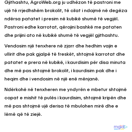
Gjithashtu, AgroWeb.org ju udhëzon të pastroni me
ujë të rrjedhshëm brokolit, të cilat i ndajmë në degëza
ndërsa patatet i presim në kubikë shumë të vegjël.
Pastroni edhe karrotat, qërojini bashkë me pataten
dhe prijini ato në kubikë shumë të vegjël gjithashtu.
Vendosim një tenxhere në zjarr dhe hedhim vajin e
ullirit dhe pak gjalpë të freskët, shtojmë karrotat dhe
patatet e prera në kubikë, i kaurdisim për disa minuta
dhe më pas shtojmë brokolit, i kaurdisim pak dhe i
heqim dhe i vendosim në një enë mënjanë.
Ndërkohë në tenxheren me yndyrën e mbetur shtojmë
copat e mishit të pulës i kaurdisim, shtojmë kripën dhe
më pas shtojmë ujë derisa të mbulohen mirë dhe e
lëmë që të ziejë.