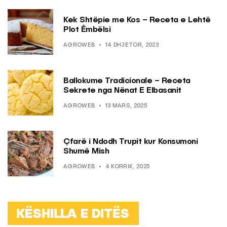
Kek Shtëpie me Kos – Receta e Lehtë
Plot Ëmbëlsi
AGROWEB
14 DHJETOR, 2023
Ballokume Tradicionale – Receta
Sekrete nga Nënat E Elbasanit
AGROWEB
13 MARS, 2025
Çfarë i Ndodh Trupit kur Konsumoni
Shumë Mish
AGROWEB
4 KORRIK, 2025
KËSHILLA E DITËS