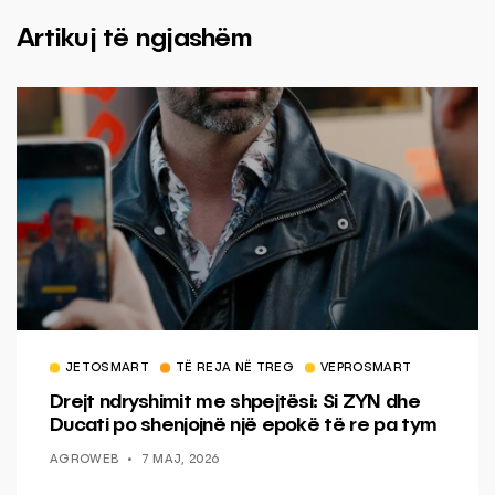
Artikuj të ngjashëm
JETOSMART
TË REJA NË TREG
VEPROSMART
Drejt ndryshimit me shpejtësi: Si ZYN dhe
Ducati po shenjojnë një epokë të re pa tym
AGROWEB
7 MAJ, 2026