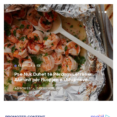
KËSHILLA & IDE
Pse Nuk Duhet të Përdorni Letrën e
Aluminit për Ruajtjen e Ushqimeve
AGROWEB
7 QERSHOR, 2025