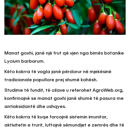
Manat goxhi, janë një frut që vjen nga bimës botanike
Lycium barbarum.
Këto kokrra të vogla janë përdorur në mjekësinë
tradicionale popullore prej shumë kohësh.
Studime të fundit, të cilave u referohet AgroWeb.org,
konfirmojnë se manat goxhi janë shumë të pasura me
antioksidantë dhe ushqyes.
Këto kokrra të kuqe forcojnë sistemin imunitar,
aktivitetin e trurit, luftojnë sëmundjet e zemrës dhe të