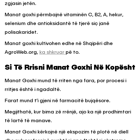
zgjasin jetën.
Manat goxhi përmbajnë vitaminën C, B2, A, hekur,
selenium dhe antioksidantë të tjerë siç janë
polisakaridet.
Manat goxhi kultivohen edhe në Shqipëri dhe
AgroWeb.org,
ka shkruar
pë to.
Si Të Rrisni Manat Goxhi Në Kopësht
Manat Goxhi mund të rriten nga fara, por procesi i
rritjes është i ngadaltë.
Farat mund t’i gjeni në farmacitë bujqësore.
Megjithatë, kur bima zë rrënjë, ajo ka një prodhimtari
të lartë të manave.
Manat Goxhi kërkojnë një ekspozim të plotë në diell