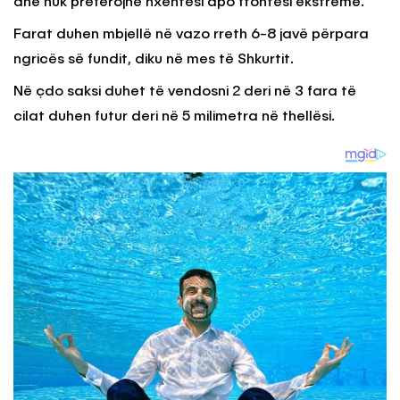
dhe nuk preferojnë nxehtësi apo ftohtësi ekstreme.
Farat duhen mbjellë në vazo rreth 6-8 javë përpara
ngricës së fundit, diku në mes të Shkurtit.
Në çdo saksi duhet të vendosni 2 deri në 3 fara të
cilat duhen futur deri në 5 milimetra në thellësi.