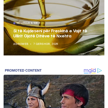
KËSHILLA & IDE
Si të Kujdeseni për Freskinë e Vajit të
Ullirit Gjatë Ditëve të Nxehta
AGROWEB
7 QERSHOR, 2025