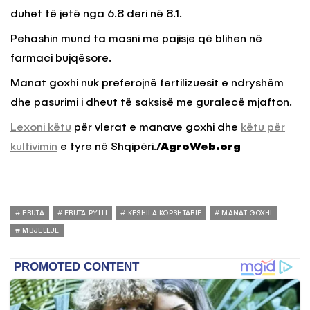
duhet të jetë nga 6.8 deri në 8.1.
Pehashin mund ta masni me pajisje që blihen në
farmaci bujqësore.
Manat goxhi nuk preferojnë fertilizuesit e ndryshëm
dhe pasurimi i dheut të saksisë me guralecë mjafton.
Lexoni këtu
për vlerat e manave goxhi dhe
këtu për
kultivimin
e tyre në Shqipëri.
/AgroWeb.org
FRUTA
FRUTA PYLLI
KESHILA KOPSHTARIE
MANAT GOXHI
MBJELLJE