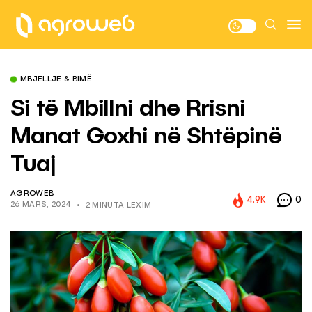
MBJELLJE & BIMË
Si të Mbillni dhe Rrisni
Manat Goxhi në Shtëpinë
Tuaj
AGROWEB
4.9K
0
26 MARS, 2024
2 MINUTA LEXIM