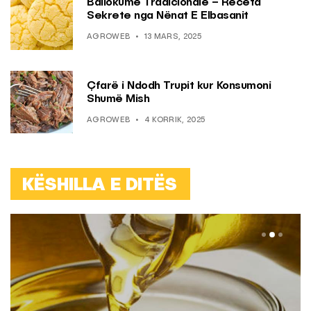
Ballokume Tradicionale – Receta
Sekrete nga Nënat E Elbasanit
AGROWEB
13 MARS, 2025
Çfarë i Ndodh Trupit kur Konsumoni
Shumë Mish
AGROWEB
4 KORRIK, 2025
KËSHILLA E DITËS