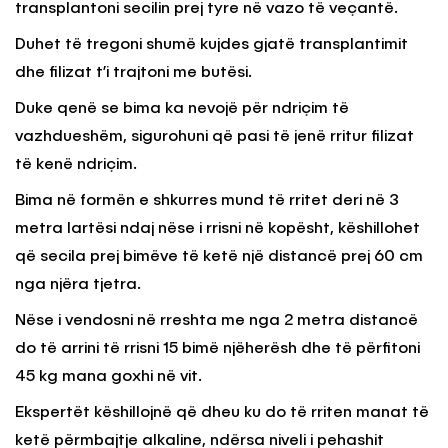
transplantoni secilin prej tyre në vazo të veçantë.
Duhet të tregoni shumë kujdes gjatë transplantimit
dhe filizat t’i trajtoni me butësi.
Duke qenë se bima ka nevojë për ndriçim të
vazhdueshëm, sigurohuni që pasi të jenë rritur filizat
të kenë ndriçim.
Bima në formën e shkurres mund të rritet deri në 3
metra lartësi ndaj nëse i rrisni në kopësht, këshillohet
që secila prej bimëve të ketë një distancë prej 60 cm
nga njëra tjetra.
Nëse i vendosni në rreshta me nga 2 metra distancë
do të arrini të rrisni 15 bimë njëherësh dhe të përfitoni
45 kg mana goxhi në vit.
Ekspertët këshillojnë që dheu ku do të rriten manat të
ketë përmbajtje alkaline, ndërsa niveli i pehashit