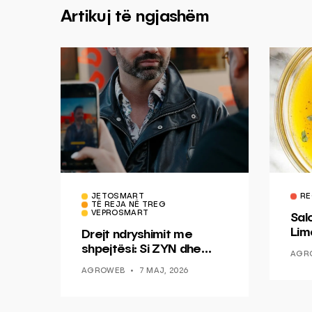
Artikuj të ngjashëm
JETOSMART
RE
TË REJA NË TREG
VEPROSMART
Sal
Lim
Drejt ndryshimit me
Mis
shpejtësi: Si ZYN dhe
AGR
Ducati po shenjojnë një
AGROWEB
7 MAJ, 2026
epokë të re pa tym