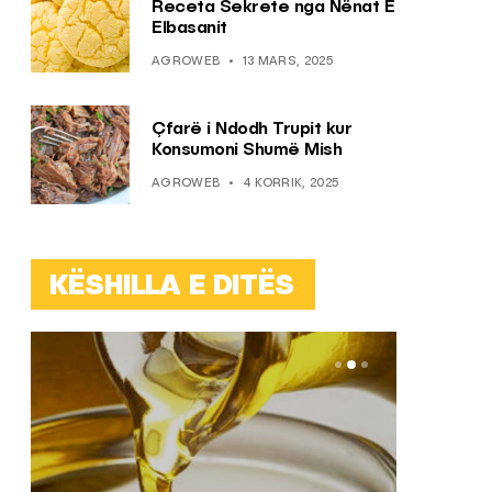
Receta Sekrete nga Nënat E
Elbasanit
AGROWEB
13 MARS, 2025
Çfarë i Ndodh Trupit kur
Konsumoni Shumë Mish
AGROWEB
4 KORRIK, 2025
KËSHILLA E DITËS