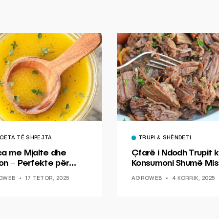
CETA TË SHPEJTA
TRUPI & SHËNDETI
ca me Mjalte dhe
Çfarë i Ndodh Trupit k
on – Perfekte për
Konsumoni Shumë Mis
hin dhe Peshkun
OWEB
17 TETOR, 2025
AGROWEB
4 KORRIK, 2025