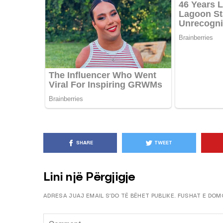
KËSHILLA & IDE
Pse Nuk Duhet të 
Letrën e Aluminit 
e Ushqimeve
AGROWEB
7 QERSHOR
SHARE
TWEET
Lini një Përgjigje
ADRESA JUAJ EMAIL S’DO TË BËHET PUBLIKE.
FUSHAT E DOM