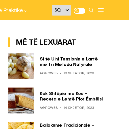
 Praktikë
MË TË LEXUARAT
Si të Ulni Tensionin e Lartë
me Tri Metoda Natyrale
AGROWEB
19 SHTATOR, 2023
Kek Shtëpie me Kos –
Receta e Lehtë Plot Ëmbëlsi
AGROWEB
14 DHJETOR, 2023
Ballokume Tradicionale –