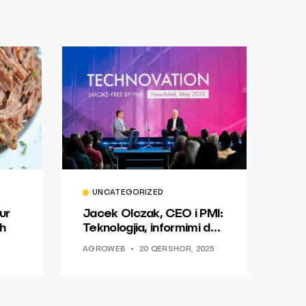
UNCATEGORIZED
ur
Jacek Olczak, CEO i PMI:
h
Teknologjia, informimi dhe
dialogu si një mundësi për
AGROWEB
20 QERSHOR, 2025
ndryshim.