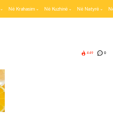
Në Krahasim
Në Kuzhinë
Në Natyrë
Në
449
0