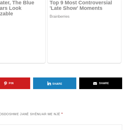
KËSHILLA & IDE
Përdorni
Rreziqet dhe Problemet që
për Ruajtjen
Vijnë Nga Akulloret e
Vjetëruara
, 2025
AGROWEB
10 QERSHOR, 2025
PIN
SHARE
SHARE
OSDOSHME JANË SHËNUAR ME NJË
*