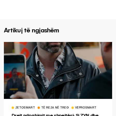
Artikuj të ngjashëm
JETOSMART
TË REJA NË TREG
VEPROSMART
Drejt ndryshimit me shpejtësi: Si ZYN dhe