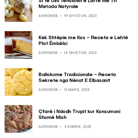
Si të Ulni Tensionin e Lartë me Tri
Metoda Natyrale
AGROWEB
19 SHTATOR, 2023
Kek Shtëpie me Kos – Receta e Lehtë
Plot Ëmbëlsi
AGROWEB
14 DHJETOR, 2023
Ballokume Tradicionale – Receta
Sekrete nga Nënat E Elbasanit
AGROWEB
13 MARS, 2025
Çfarë i Ndodh Trupit kur Konsumoni
Shumë Mish
AGROWEB
4 KORRIK, 2025