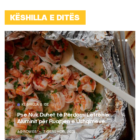
KËSHILLA E DITËS
KËSHILLA & IDE
Pse Nuk Duhet të Përdorni Letrën e
Aluminit për Ruajtjen e Ushqimeve
AGROWEB
7 QERSHOR, 2025