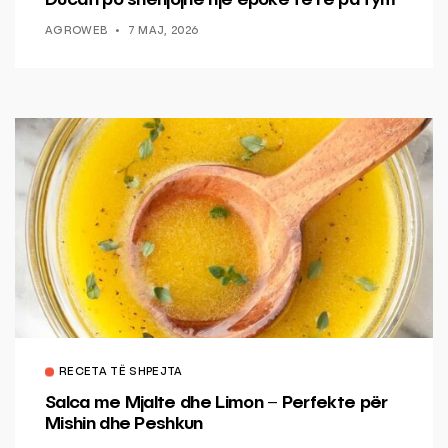
Ducati po shenjojnë një epokë të re pa tym
AGROWEB
7 MAJ, 2026
RECETA TË SHPEJTA
Salca me Mjalte dhe Limon – Perfekte për
Mishin dhe Peshkun