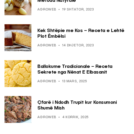
Metoda Natyrale
AGROWEB
19 SHTATOR, 2023
Kek Shtëpie me Kos – Receta e Lehtë
Plot Ëmbëlsi
AGROWEB
14 DHJETOR, 2023
Ballokume Tradicionale – Receta
Sekrete nga Nënat E Elbasanit
AGROWEB
13 MARS, 2025
Çfarë i Ndodh Trupit kur Konsumoni
Shumë Mish
AGROWEB
4 KORRIK, 2025