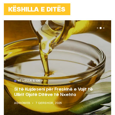
KËSHILLA E DITËS
KËSHILLA & IDE
Si të Kujdeseni për Freskinë e Vajit të
Ullirit Gjatë Ditëve të Nxehta
AGROWEB
7 QERSHOR, 2025