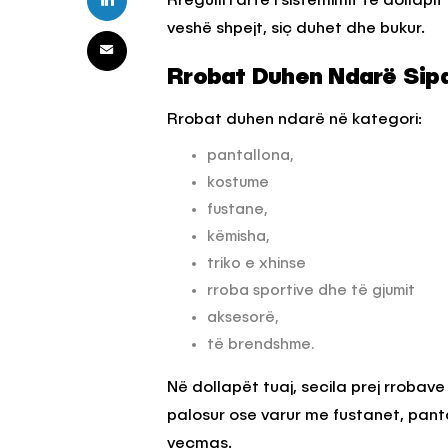
Rregulli i artë i sistemimit të dollap
veshë shpejt, siç duhet dhe bukur.
KËSHILLA & IDE
Rrobat Duhen Ndarë Sip
Pse Nuk Duhet të 
Rrobat duhen ndarë në kategori:
Letrën e Aluminit 
e Ushqimeve
pantallona,
AGROWEB
7 QERSHOR
kostume
fustane,
këmisha,
triko e xhinse
rroba sportive dhe të gjumit
aksesorë,
të brendshme.
Në dollapët tuaj, secila prej rrobav
palosur ose varur me fustanet, pan
veçmas.