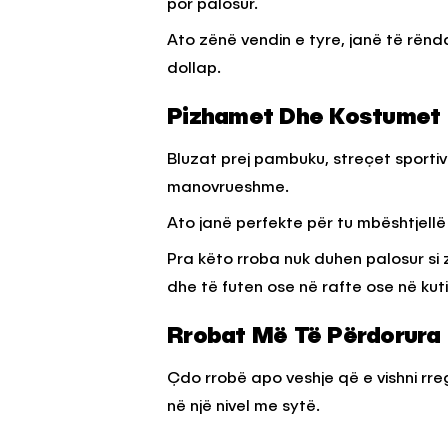
por palosur.
Ato zënë vendin e tyre, janë të rën
dollap.
Pizhamet Dhe Kostumet 
Bluzat prej pambuku, streçet sportiv
manovrueshme.
Ato janë perfekte për tu mbështjellë
Pra këto rroba nuk duhen palosur si 
dhe të futen ose në rafte ose në kut
Rrobat Më Të Përdorura
Çdo rrobë apo veshje që e vishni rreg
në një nivel me sytë.