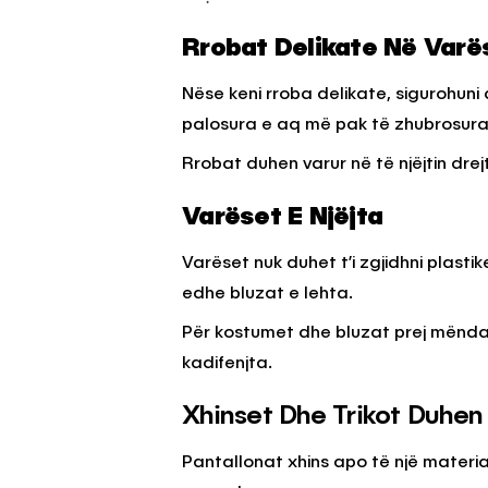
Rrobat Delikate Në Varë
Nëse keni rroba delikate, sigurohuni
palosura e aq më pak të zhubrosura
Rrobat duhen varur në të njëjtin drej
Varëset E Njëjta
Varëset nuk duhet t’i zgjidhni plasti
edhe bluzat e lehta.
Për kostumet dhe bluzat prej mëndaf
kadifenjta.
Xhinset Dhe Trikot Duhen
Pantallonat xhins apo të një materia