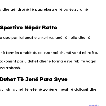
da dhe qëndrojnë të paprekura e të palëvizura në
Sportive Nëpër Rafte
e apo pantallonat e shkurtra, janë të holla dhe të
 në formën e tubit duke liruar më shumë vend në rafte.
zakonisht por u duhet dhënë forma e një tubi të vogël
iza rrobash.
 Duhet Të Jenë Para Syve
ullisht duhet të jetë në zonën e mesit të dollapit dhe