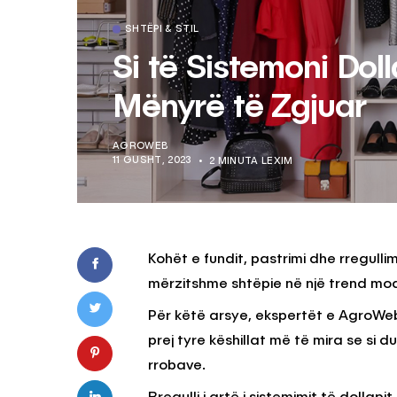
SHTËPI & STIL
Si të Sistemoni Dol
Mënyrë të Zgjuar
AGROWEB
11 GUSHT, 2023
2 MINUTA LEXIM
Kohët e fundit, pastrimi dhe rregull
mërzitshme shtëpie në një trend mo
Për këtë arsye, ekspertët e AgroWeb
prej tyre këshillat më të mira se si d
rrobave.