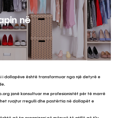
lapin në
imi i dollapëve është transformuar nga një detyrë e
de.
.org janë konsultuar me profesionistët për të marrë
uhet ruajtur rregulli dhe pastërtia në dollapët e