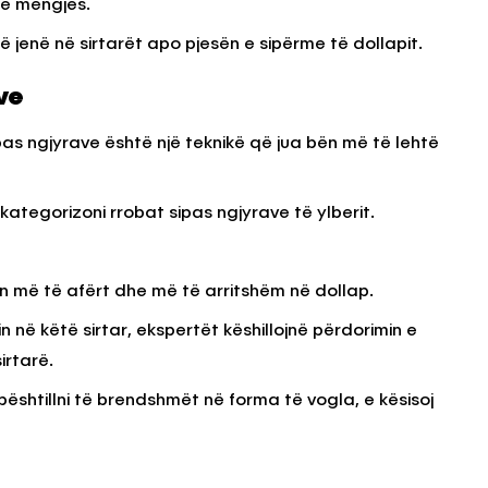
në mëngjes.
jenë në sirtarët apo pjesën e sipërme të dollapit.
ve
pas ngjyrave është një teknikë që jua bën më të lehtë
i kategorizoni rrobat sipas ngjyrave të ylberit.
n më të afërt dhe më të arritshëm në dollap.
 në këtë sirtar, ekspertët këshillojnë përdorimin e
irtarë.
ështillni të brendshmët në forma të vogla, e kësisoj