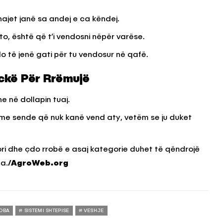
hajet janë sa andej e ca këndej.
to, është që t’i vendosni nëpër varëse.
o të jenë gati për tu vendosur në qafë.
ck
ë P
ër Rr
ëmuj
ë
e në dollapin tuaj.
 me sende që nuk kanë vend aty, vetëm se ju duket
ri dhe çdo rrobë e asaj kategorie duhet të qëndrojë
ta.
/AgroWeb.org
OBA
SISTEMI SHTEPISE
VESHJE