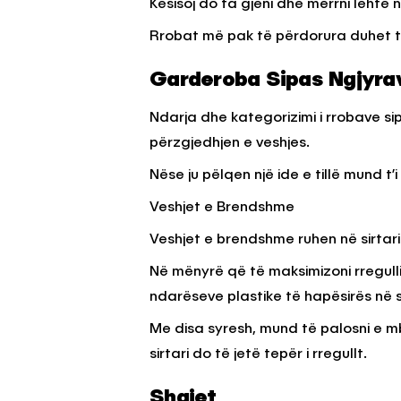
Kësisoj do ta gjeni dhe merrni lehtë 
Rrobat më pak të përdorura duhet të 
Garderoba Sipas Ngjyra
Ndarja dhe kategorizimi i rrobave si
përzgjedhjen e veshjes.
Nëse ju pëlqen një ide e tillë mund t’
Veshjet e Brendshme
Veshjet e brendshme ruhen në sirtari
Në mënyrë që të maksimizoni rregullin
ndarëseve plastike të hapësirës në s
Me disa syresh, mund të palosni e mb
sirtari do të jetë tepër i rregullt.
Shajet