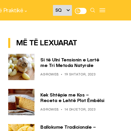
 Praktikë
MË TË LEXUARAT
Si të Ulni Tensionin e Lartë
me Tri Metoda Natyrale
AGROWEB
19 SHTATOR, 2023
Kek Shtëpie me Kos –
Receta e Lehtë Plot Ëmbëlsi
AGROWEB
14 DHJETOR, 2023
Ballokume Tradicionale –