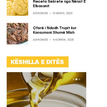
Receta Sekrete nga Nënat E
Elbasanit
AGROWEB
13 MARS, 2025
Çfarë i Ndodh Trupit kur
Konsumoni Shumë Mish
AGROWEB
4 KORRIK, 2025
KËSHILLA E DITËS