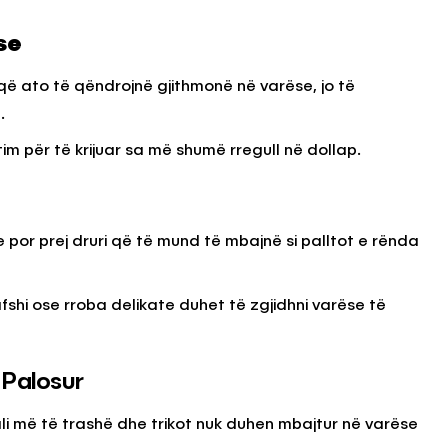
se
 që ato të qëndrojnë gjithmonë në varëse, jo të
.
tim për të krijuar sa më shumë rregull në dollap.
ke por prej druri që të mund të mbajnë si palltot e rënda
shi ose rroba delikate duhet të zgjidhni varëse të
 Palosur
li më të trashë dhe trikot nuk duhen mbajtur në varëse