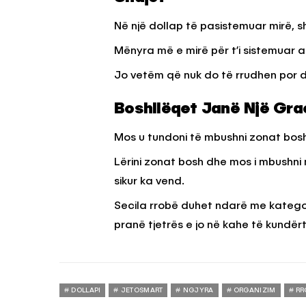
Në një dollap të pasistemuar mirë, s
Mënyra më e mirë për t’i sistemuar a
Jo vetëm që nuk do të rrudhen por d
Boshllëqet Jan
ë Nj
ë Gra
Mos u tundoni të mbushni zonat bosh
Lërini zonat bosh dhe mos i mbushni
sikur ka vend.
Secila rrobë duhet ndarë me katego
pranë tjetrës e jo në kahe të kundër
DOLLAPI
JETOSMART
NGJYRA
ORGANIZIM
RR