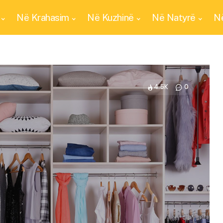
Në Krahasim
Në Kuzhinë
Në Natyrë
Në
4.5K
0