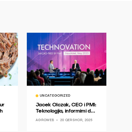
UNCATEGORIZED
ur
Jacek Olczak, CEO i PMI:
h
Teknologjia, informimi dhe
dialogu si një mundësi për
AGROWEB
20 QERSHOR, 2025
ndryshim.