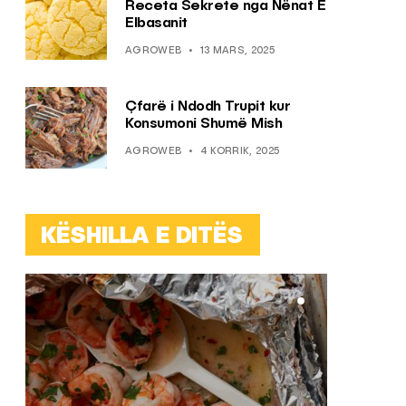
Receta Sekrete nga Nënat E
Elbasanit
AGROWEB
13 MARS, 2025
Çfarë i Ndodh Trupit kur
Konsumoni Shumë Mish
AGROWEB
4 KORRIK, 2025
KËSHILLA E DITËS