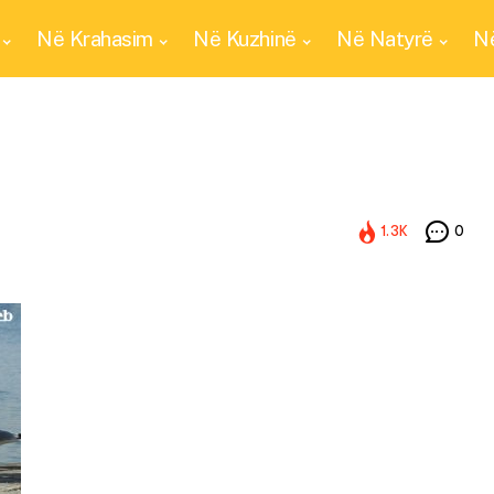
Në Krahasim
Në Kuzhinë
Në Natyrë
Në
1.3K
0