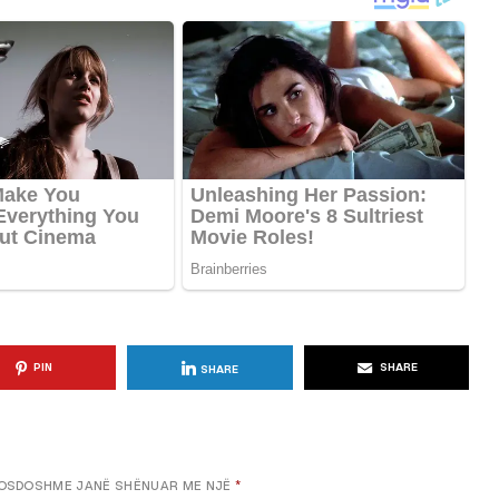
KËSHILLA & IDE
blemet që
Si të Kujdeseni për Freskinë e
t e
Vajit të Ullirit Gjatë Ditëve të
Nxehta
, 2025
AGROWEB
7 QERSHOR, 2025
PIN
SHARE
SHARE
OSDOSHME JANË SHËNUAR ME NJË
*