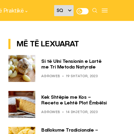
 Praktikë
MË TË LEXUARAT
Si të Ulni Tensionin e Lartë
me Tri Metoda Natyrale
AGROWEB
19 SHTATOR, 2023
Kek Shtëpie me Kos –
Receta e Lehtë Plot Ëmbëlsi
AGROWEB
14 DHJETOR, 2023
Ballokume Tradicionale –