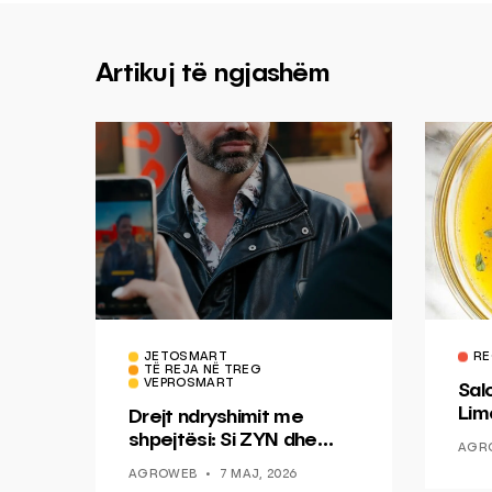
Artikuj të ngjashëm
JETOSMART
RE
TË REJA NË TREG
VEPROSMART
Sal
Lim
Drejt ndryshimit me
Mis
shpejtësi: Si ZYN dhe
AGR
Ducati po shenjojnë një
AGROWEB
7 MAJ, 2026
epokë të re pa tym