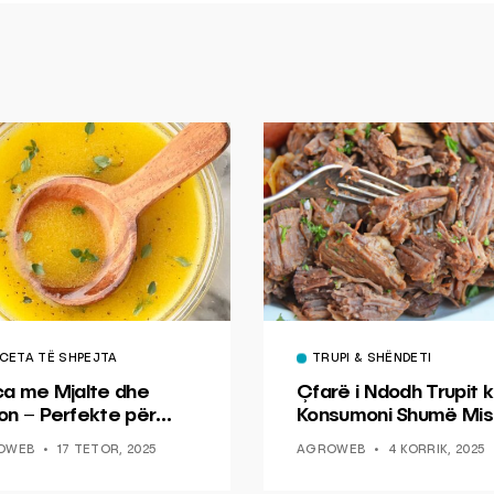
CETA TË SHPEJTA
TRUPI & SHËNDETI
ca me Mjalte dhe
Çfarë i Ndodh Trupit k
on – Perfekte për
Konsumoni Shumë Mis
hin dhe Peshkun
OWEB
17 TETOR, 2025
AGROWEB
4 KORRIK, 2025