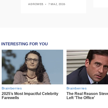
Ducati po shenjojnë një
AGROWEB
7 MAJ, 2026
epokë të re pa tym