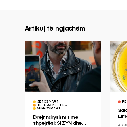
Artikuj të ngjashëm
JETOSMART
RE
TË REJA NË TREG
VEPROSMART
Sal
Lim
Drejt ndryshimit me
Mis
shpejtësi: Si ZYN dhe
AGR