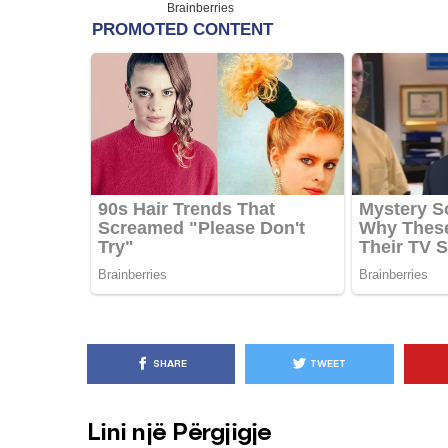
KËSHILLA & IDE
Pse Nuk Duhet të 
Letrën e Aluminit 
e Ushqimeve
AGROWEB
7 QERSHOR
SHARE
TWEET
Lini një Përgjigje