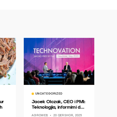
UNCATEGORIZED
ur
Jacek Olczak, CEO i PMI:
h
Teknologjia, informimi dhe
dialogu si një mundësi për
AGROWEB
20 QERSHOR, 2025