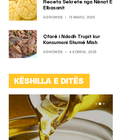
Receta Sekrete nga Nënat E
Elbasanit
AGROWEB
13 MARS, 2025
Çfarë i Ndodh Trupit kur
Konsumoni Shumë Mish
AGROWEB
4 KORRIK, 2025
KËSHILLA E DITËS