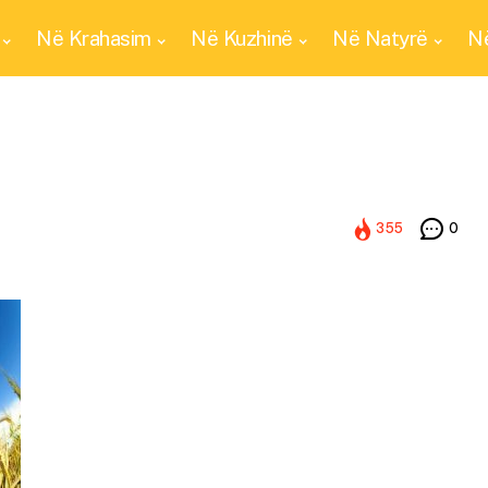
Në Krahasim
Në Kuzhinë
Në Natyrë
Në
355
0