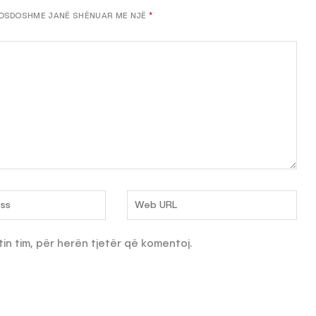
OSDOSHME JANË SHËNUAR ME NJË
*
tin tim, për herën tjetër që komentoj.