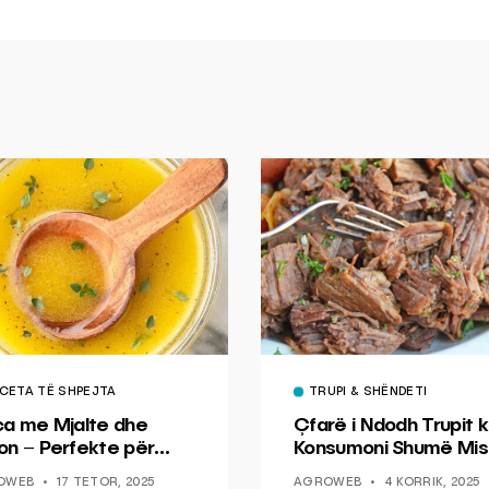
CETA TË SHPEJTA
TRUPI & SHËNDETI
ca me Mjalte dhe
Çfarë i Ndodh Trupit k
on – Perfekte për
Konsumoni Shumë Mis
hin dhe Peshkun
OWEB
17 TETOR, 2025
AGROWEB
4 KORRIK, 2025