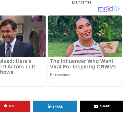
KËSHILLA & IDE
Përdorni
Rreziqet dhe Problemet që
për Ruajtjen
Vijnë Nga Akulloret e
Vjetëruara
, 2025
AGROWEB
10 QERSHOR, 2025
PIN
SHARE
SHARE