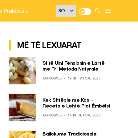
 Praktikë
MË TË LEXUARAT
Si të Ulni Tensionin e Lartë
me Tri Metoda Natyrale
AGROWEB
19 SHTATOR, 2023
Kek Shtëpie me Kos –
Receta e Lehtë Plot Ëmbëlsi
AGROWEB
14 DHJETOR, 2023
Ballokume Tradicionale –