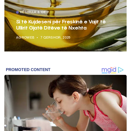
KËSHILLA & IDE
Si të Kujdeseni për Freskinë e Vajit të
Ullirit Gjatë Ditëve të Nxehta
AGROWEB
7 QERSHOR, 2025