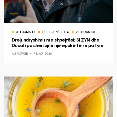
JETOSMART
TË REJA NË TREG
VEPROSMART
Drejt ndryshimit me shpejtësi: Si ZYN dhe
Ducati po shenjojnë një epokë të re pa tym
AGROWEB
7 MAJ, 2026