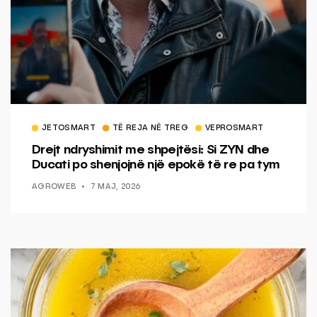
JETOSMART
TË REJA NË TREG
VEPROSMART
Drejt ndryshimit me shpejtësi: Si ZYN dhe
Ducati po shenjojnë një epokë të re pa tym
AGROWEB
7 MAJ, 2026