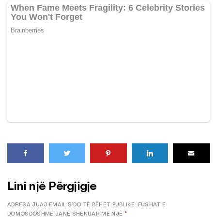
Lini një Përgjigje
ADRESA JUAJ EMAIL S’DO TË BËHET PUBLIKE.
FUSHAT E
DOMOSDOSHME JANË SHËNUAR ME NJË
*