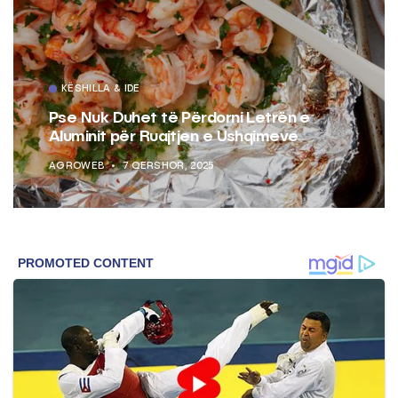
KËSHILLA & IDE
Pse Nuk Duhet të Përdorni Letrën e
Aluminit për Ruajtjen e Ushqimeve
AGROWEB
7 QERSHOR, 2025