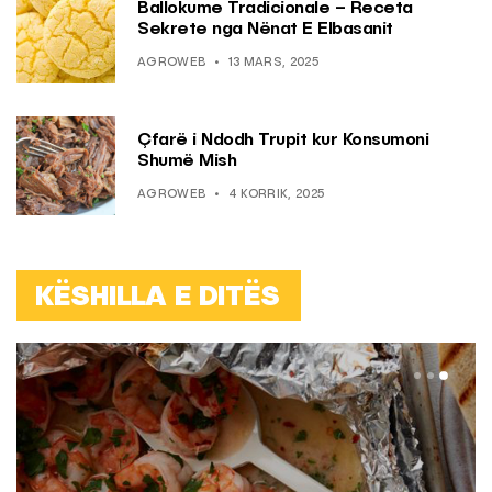
Ballokume Tradicionale – Receta
Sekrete nga Nënat E Elbasanit
AGROWEB
13 MARS, 2025
Çfarë i Ndodh Trupit kur Konsumoni
Shumë Mish
AGROWEB
4 KORRIK, 2025
KËSHILLA E DITËS