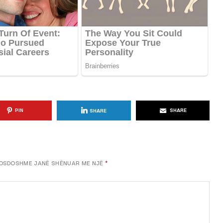
KËSHILLA & IDE
Përdorni
Rreziqet dhe Problemet që
për Ruajtjen
Vijnë Nga Akulloret e
Vjetëruara
, 2025
AGROWEB
10 QERSHOR, 2025
PIN
SHARE
SHARE
OSDOSHME JANË SHËNUAR ME NJË
*