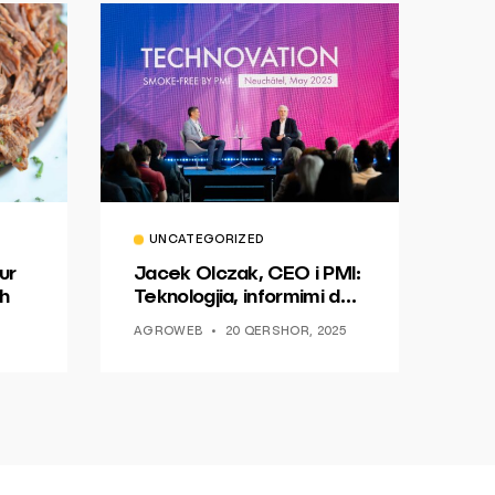
UNCATEGORIZED
ur
Jacek Olczak, CEO i PMI:
h
Teknologjia, informimi dhe
dialogu si një mundësi për
AGROWEB
20 QERSHOR, 2025
ndryshim.