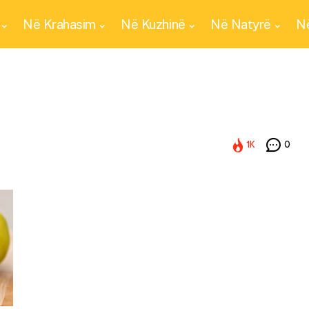
Në Krahasim
Në Kuzhinë
Në Natyrë
Në
1K
0