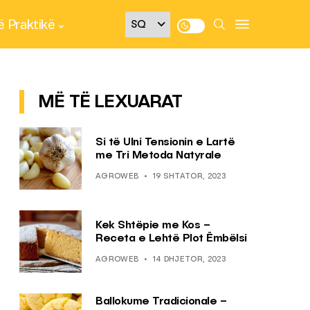
 Praktikë
MË TË LEXUARAT
Si të Ulni Tensionin e Lartë
me Tri Metoda Natyrale
AGROWEB
19 SHTATOR, 2023
Kek Shtëpie me Kos –
Receta e Lehtë Plot Ëmbëlsi
AGROWEB
14 DHJETOR, 2023
Ballokume Tradicionale –