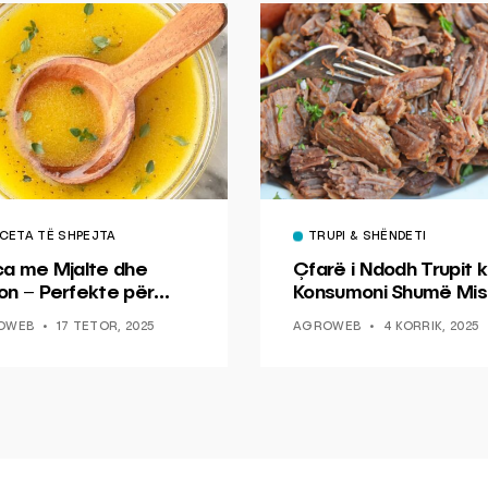
CETA TË SHPEJTA
TRUPI & SHËNDETI
ca me Mjalte dhe
Çfarë i Ndodh Trupit k
on – Perfekte për
Konsumoni Shumë Mis
hin dhe Peshkun
OWEB
17 TETOR, 2025
AGROWEB
4 KORRIK, 2025