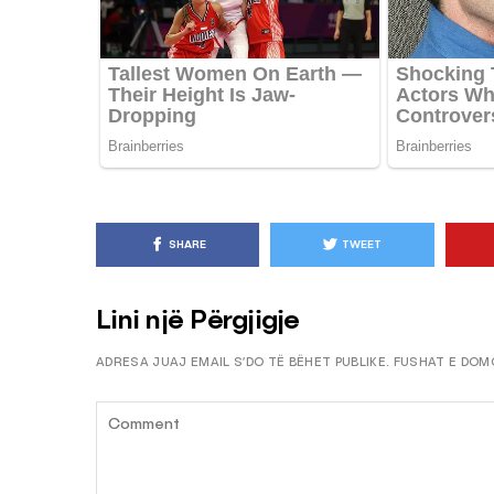
KËSHILLA & IDE
Pse Nuk Duhet të 
Letrën e Aluminit 
e Ushqimeve
AGROWEB
7 QERSHOR
SHARE
TWEET
Lini një Përgjigje
ADRESA JUAJ EMAIL S’DO TË BËHET PUBLIKE.
FUSHAT E DOM