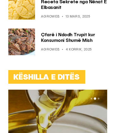
Receta Sekrete nga Nënat E
Elbasanit
AGROWEB
13 MARS, 2025
Çfarë i Ndodh Trupit kur
Konsumoni Shumë Mish
AGROWEB
4 KORRIK, 2025
KËSHILLA E DITËS