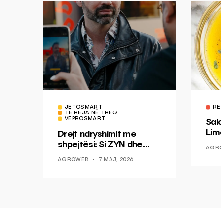
JETOSMART
RE
TË REJA NË TREG
VEPROSMART
Sal
Lim
Drejt ndryshimit me
Mis
shpejtësi: Si ZYN dhe
AGR
Ducati po shenjojnë një
AGROWEB
7 MAJ, 2026
epokë të re pa tym