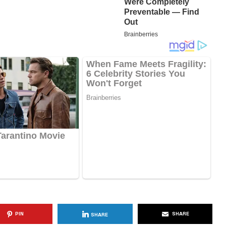
KËSHILLA & IDE
Përdorni
Rreziqet dhe Problemet që
për Ruajtjen
Vijnë Nga Akulloret e
Vjetëruara
, 2025
AGROWEB
10 QERSHOR, 2025
PIN
SHARE
SHARE