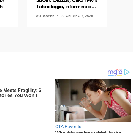
ur
Jacek Olczak, CEO i PMI:
h
Teknologjia, informimi dhe
dialogu si një mundësi për
AGROWEB
20 QERSHOR, 2025
ndryshim.