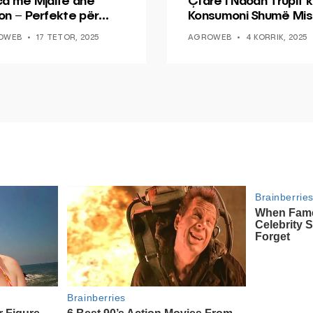
ca me Mjalte dhe
Çfarë i Ndodh Trupit k
on – Perfekte për
Konsumoni Shumë Mis
hin dhe Peshkun
OWEB
17 TETOR, 2025
AGROWEB
4 KORRIK, 2025