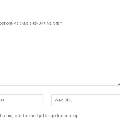
OSDOSHME JANË SHËNUAR ME NJË
*
tin tim, për herën tjetër që komentoj.