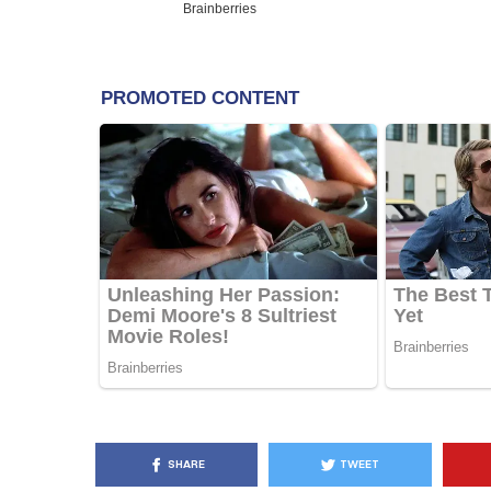
KËSHILLA & IDE
Pse Nuk Duhet të 
Letrën e Aluminit 
e Ushqimeve
AGROWEB
7 QERSHOR
SHARE
TWEET