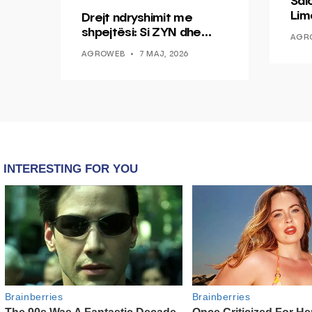
Sal
Lim
Drejt ndryshimit me
Mis
shpejtësi: Si ZYN dhe
AGR
Ducati po shenjojnë një
AGROWEB
7 MAJ, 2026
epokë të re pa tym