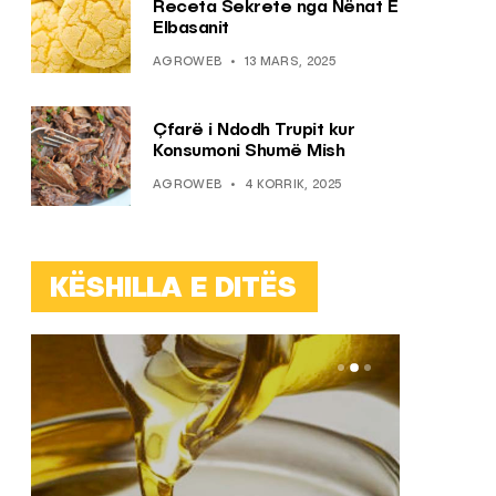
Receta Sekrete nga Nënat E
Elbasanit
AGROWEB
13 MARS, 2025
Çfarë i Ndodh Trupit kur
Konsumoni Shumë Mish
AGROWEB
4 KORRIK, 2025
KËSHILLA E DITËS