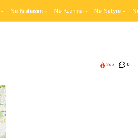
Në Krahasim
Në Kuzhinë
Në Natyrë
Në
365
0