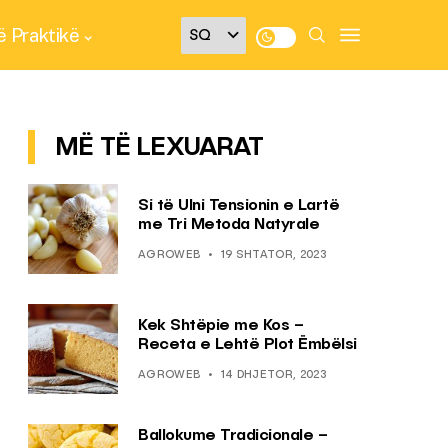
 Praktikë
MË TË LEXUARAT
Si të Ulni Tensionin e Lartë
me Tri Metoda Natyrale
AGROWEB
19 SHTATOR, 2023
Kek Shtëpie me Kos –
Receta e Lehtë Plot Ëmbëlsi
AGROWEB
14 DHJETOR, 2023
Ballokume Tradicionale –