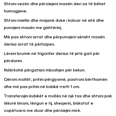
Shtoni vezën dhe përziejeni masën deri sa të bëhet
homogjene.
Shtoni miellin dhe majanë duke i kaluar në sitë dhe
punojeni masën me gishtërinj.
Më pas shtoni arrat dhe përpunojeni sërisht masën
derisa arrat të përhapen.
Lëreni brumin në frigorifer derisa të jetë gati për
përdorim.
Ndërkohë përgatisni mbushjen për kekun.
Qëroni mollët, pritini përgjysmë, pastroni bërthamën
dhe më pas pritini në kubikë rreth 1 cm.
Transferojini kubikët e mollës në një tas dhe shtoni pak
lëkurë limoni, lëngun e tij, sheqerin, biskotat e
copëtuara me duar dhe përziejini mirë.