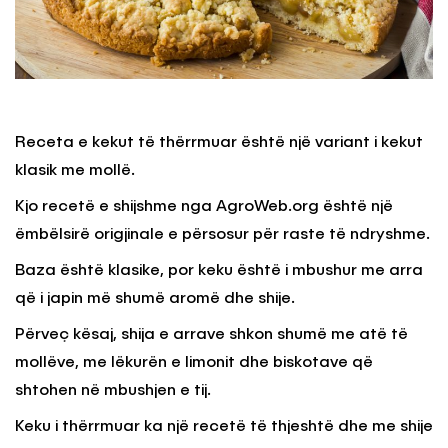
Receta e kekut të thërrmuar është një variant i kekut
klasik me mollë.
Kjo recetë e shijshme nga AgroWeb.org është një
ëmbëlsirë origjinale e përsosur për raste të ndryshme.
Baza është klasike, por keku është i mbushur me arra
që i japin më shumë aromë dhe shije.
Përveç kësaj, shija e arrave shkon shumë me atë të
mollëve, me lëkurën e limonit dhe biskotave që
shtohen në mbushjen e tij.
Keku i thërrmuar ka një recetë të thjeshtë dhe me shije