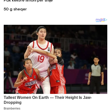
Pak këkurë limoni për shije
50 g sheqer