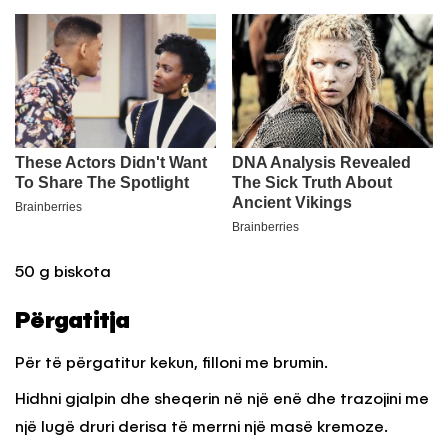
50 g biskota
Përgatitja
Për të përgatitur kekun, filloni me brumin.
Hidhni gjalpin dhe sheqerin në një enë dhe trazojini me
një lugë druri derisa të merrni një masë kremoze.