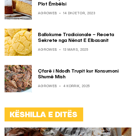
Plot Ëmbëlsi
AGROWEB
14 DHJETOR, 2023
Ballokume Tradicionale – Receta
Sekrete nga Nënat E Elbasanit
AGROWEB
13 MARS, 2025
Çfarë i Ndodh Trupit kur Konsumoni
Shumë Mish
AGROWEB
4 KORRIK, 2025
KËSHILLA E DITËS