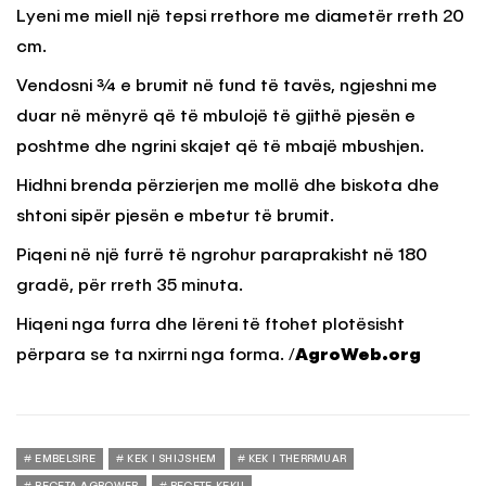
Lyeni me miell një tepsi rrethore me diametër rreth 20
cm.
Vendosni ¾ e brumit në fund të tavës, ngjeshni me
duar në mënyrë që të mbulojë të gjithë pjesën e
poshtme dhe ngrini skajet që të mbajë mbushjen.
Hidhni brenda përzierjen me mollë dhe biskota dhe
shtoni sipër pjesën e mbetur të brumit.
Piqeni në një furrë të ngrohur paraprakisht në 180
gradë, për rreth 35 minuta.
Hiqeni nga furra dhe lëreni të ftohet plotësisht
përpara se ta nxirrni nga forma. /
AgroWeb.org
EMBELSIRE
KEK I SHIJSHEM
KEK I THERRMUAR
RECETA AGROWEB
RECETE KEKU