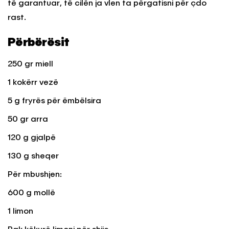
të garantuar, të cilën ja vlen ta përgatisni për çdo
rast.
Përbërësit
250 gr miell
1 kokërr vezë
5 g fryrës për ëmbëlsira
50 gr arra
120 g gjalpë
130 g sheqer
Për mbushjen:
600 g mollë
1 limon