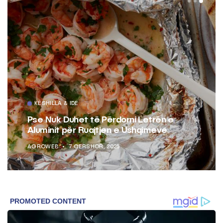
KËSHILLA & IDE
Pse Nuk Duhet të Përdorni Letrën e
Aluminit për Ruajtjen e Ushqimeve
AGROWEB
7 QERSHOR, 2025