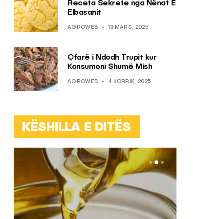
Receta Sekrete nga Nënat E
Elbasanit
AGROWEB
13 MARS, 2025
Çfarë i Ndodh Trupit kur
Konsumoni Shumë Mish
AGROWEB
4 KORRIK, 2025
KËSHILLA E DITËS