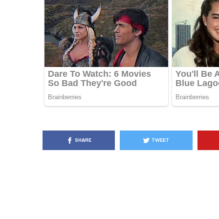
KËSHILLA & IDE
Pse Nuk Duhet të 
Letrën e Aluminit 
e Ushqimeve
AGROWEB
7 QERSHOR
SHARE
TWEET