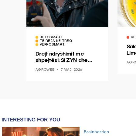
JETOSMART
RE
TË REJA NË TREG
VEPROSMART
Sal
Lim
Drejt ndryshimit me
Mis
shpejtësi: Si ZYN dhe
AGR
Ducati po shenjojnë një
AGROWEB
7 MAJ, 2026
epokë të re pa tym