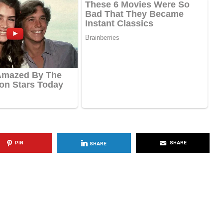
KËSHILLA & IDE
Përdorni
Rreziqet dhe Problemet që
për Ruajtjen
Vijnë Nga Akulloret e
Vjetëruara
, 2025
AGROWEB
10 QERSHOR, 2025
PIN
SHARE
SHARE