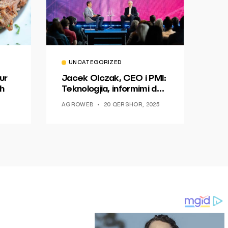
UNCATEGORIZED
ur
Jacek Olczak, CEO i PMI:
h
Teknologjia, informimi dhe
dialogu si një mundësi për
AGROWEB
20 QERSHOR, 2025
ndryshim.