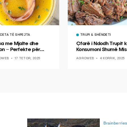
CETA TË SHPEJTA
TRUPI & SHËNDETI
ca me Mjalte dhe
Çfarë i Ndodh Trupit k
on – Perfekte për
Konsumoni Shumë Mis
hin dhe Peshkun
OWEB
17 TETOR, 2025
AGROWEB
4 KORRIK, 2025