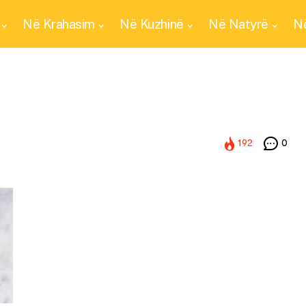
Në Krahasim
Në Kuzhinë
Në Natyrë
Në
192
0