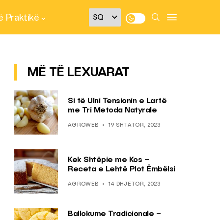
 Praktikë
MË TË LEXUARAT
Si të Ulni Tensionin e Lartë
me Tri Metoda Natyrale
AGROWEB
19 SHTATOR, 2023
Kek Shtëpie me Kos –
Receta e Lehtë Plot Ëmbëlsi
AGROWEB
14 DHJETOR, 2023
Ballokume Tradicionale –