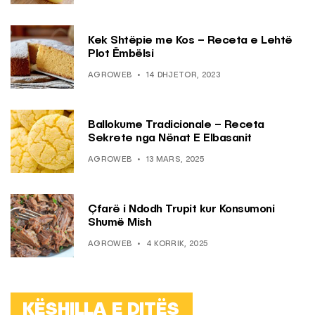
Kek Shtëpie me Kos – Receta e Lehtë
Plot Ëmbëlsi
AGROWEB
14 DHJETOR, 2023
Ballokume Tradicionale – Receta
Sekrete nga Nënat E Elbasanit
AGROWEB
13 MARS, 2025
Çfarë i Ndodh Trupit kur Konsumoni
Shumë Mish
AGROWEB
4 KORRIK, 2025
KËSHILLA E DITËS