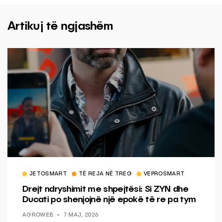
Artikuj të ngjashëm
JETOSMART
TË REJA NË TREG
VEPROSMART
Drejt ndryshimit me shpejtësi: Si ZYN dhe
Ducati po shenjojnë një epokë të re pa tym
AGROWEB
7 MAJ, 2026