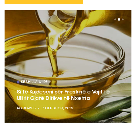
KËSHILLA & IDE
Si të Kujdeseni për Freskinë e Vajit të
Ullirit Gjatë Ditëve të Nxehta
AGROWEB
7 QERSHOR, 2025