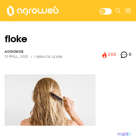
floke
AGROWEB
203
0
13 PRILL, 2022
1 MINUTA LEXIM