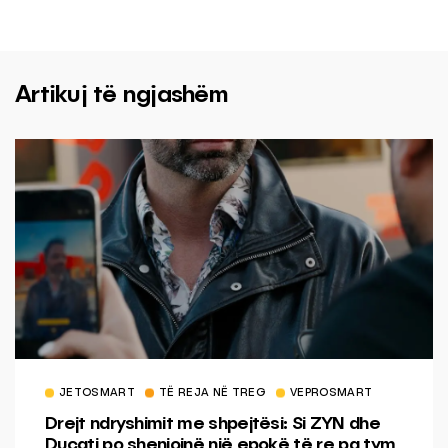
Artikuj të ngjashëm
JETOSMART
TË REJA NË TREG
VEPROSMART
Drejt ndryshimit me shpejtësi: Si ZYN dhe
Ducati po shenjojnë një epokë të re pa tym