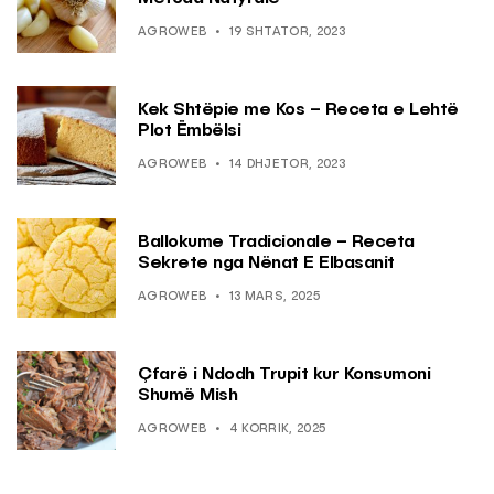
AGROWEB
19 SHTATOR, 2023
Kek Shtëpie me Kos – Receta e Lehtë
Plot Ëmbëlsi
AGROWEB
14 DHJETOR, 2023
Ballokume Tradicionale – Receta
Sekrete nga Nënat E Elbasanit
AGROWEB
13 MARS, 2025
Çfarë i Ndodh Trupit kur Konsumoni
Shumë Mish
AGROWEB
4 KORRIK, 2025