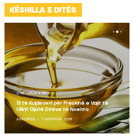
KËSHILLA E DITËS
KËSHILLA & IDE
Si të Kujdeseni për Freskinë e Vajit të
Ullirit Gjatë Ditëve të Nxehta
AGROWEB
7 QERSHOR, 2025