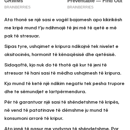
Ata thonë se një sasi e vogël bajamesh apo kikirikësh
me kripë mund t’ju ndihmojë të jini më të qetë e më
pak të stresuar.
Sipas tyre, ushqimet e kripura ndikojnë tek nivelet e
oksitocinës, hormonit të kënaqësisë dhe qetësisë.
Sidoqoftë, kjo nuk do të thotë që kur të jeni të
stresuar të hani sasi të mëdha ushqimesh të kripura.
Kjo mund të ketë një ndikim negativ tek pesha trupore
dhe te sëmundjet e lartpërmendura.
Për të garantuar një sasi të shëndetshme të kripës,
në vend të patatinave të dëmshme ju mund të
konsumoni arrorë të kripur.
Ato janë të pasur me yndyrna të shëndetshme. Por