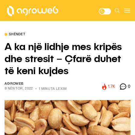
SHËNDET
A ka një lidhje mes kripës
dhe stresit – Çfarë duhet
të keni kujdes
AGROWEB
1.7K
0
8 NËNTOR, 2022
1 MINUTA LEXIM