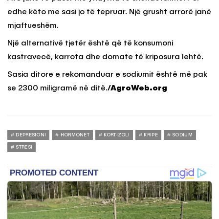
edhe këto me sasi jo të tepruar. Një grusht arrorë janë
mjaftueshëm.
Një alternativë tjetër është që të konsumoni
kastravecë, karrota dhe domate të kriposura lehtë.
Sasia ditore e rekomanduar e sodiumit është më pak
se 2300 miligramë në ditë.
/AgroWeb.org
DEPRESIONI
HORMONET
KORTIZOLI
KRIPE
SODIUM
STRESI