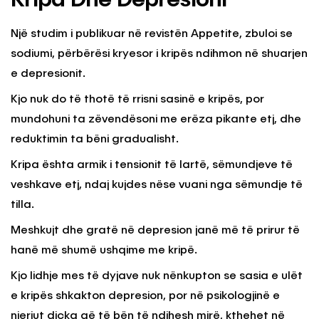
Kripa Dhe Depresioni
Një studim i publikuar në revistën Appetite, zbuloi se
sodiumi, përbërësi kryesor i kripës ndihmon në shuarjen
e depresionit.
Kjo nuk do të thotë të rrisni sasinë e kripës, por
mundohuni ta zëvendësoni me erëza pikante etj, dhe
reduktimin ta bëni gradualisht.
Kripa ështa armik i tensionit të lartë, sëmundjeve të
veshkave etj, ndaj kujdes nëse vuani nga sëmundje të
tilla.
Meshkujt dhe gratë në depresion janë më të prirur të
hanë më shumë ushqime me kripë.
Kjo lidhje mes të dyjave nuk nënkupton se sasia e ulët
e kripës shkakton depresion, por në psikologjinë e
njeriut diçka që të bën të ndihesh mirë, kthehet në