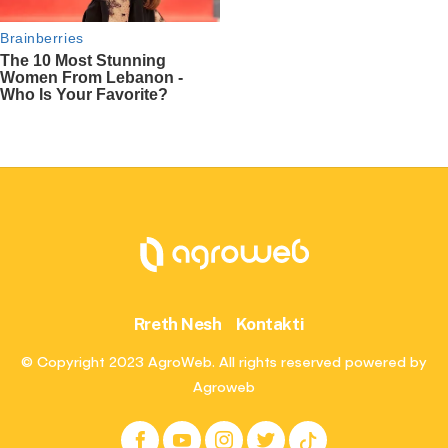
Rreth Nesh
Kontakti
© Copyright 2023 AgroWeb. All rights reserved powered by
Agroweb