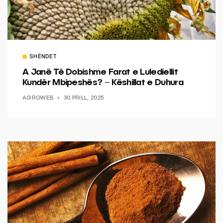
SHËNDET
A Janë Të Dobishme Farat e Lulediellit
Kundër Mbipeshës? – Këshillat e Duhura
AGROWEB
30 PRILL, 2025