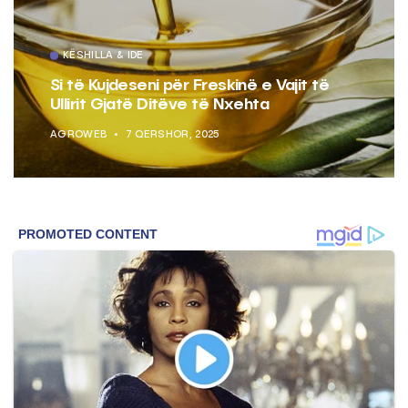
KËSHILLA & IDE
Si të Kujdeseni për Freskinë e Vajit të
Ullirit Gjatë Ditëve të Nxehta
AGROWEB
7 QERSHOR, 2025