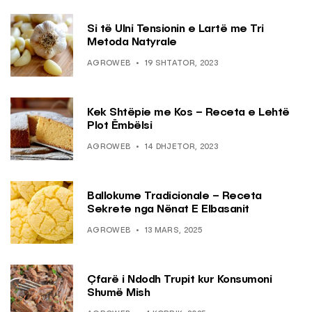
Si të Ulni Tensionin e Lartë me Tri
Metoda Natyrale
AGROWEB
19 SHTATOR, 2023
Kek Shtëpie me Kos – Receta e Lehtë
Plot Ëmbëlsi
AGROWEB
14 DHJETOR, 2023
Ballokume Tradicionale – Receta
Sekrete nga Nënat E Elbasanit
AGROWEB
13 MARS, 2025
Çfarë i Ndodh Trupit kur Konsumoni
Shumë Mish