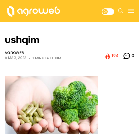
ushqim
AGROWEB
194
0
6 MAJ, 2022
1 MINUTA LEXIM