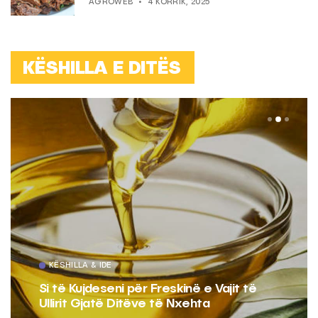
AGROWEB
4 KORRIK, 2025
KËSHILLA E DITËS
KËSHILLA & IDE
Si të Kujdeseni për Freskinë e Vajit të
Ullirit Gjatë Ditëve të Nxehta