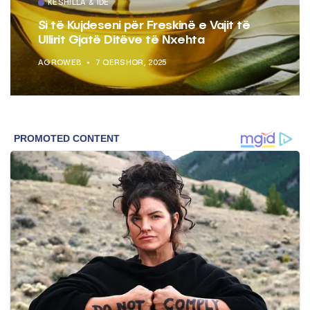
KËSHILLA & IDE
Si të Kujdeseni për Freskinë e Vajit të
Ullirit Gjatë Ditëve të Nxehta
AGROWEB
7 QERSHOR, 2025