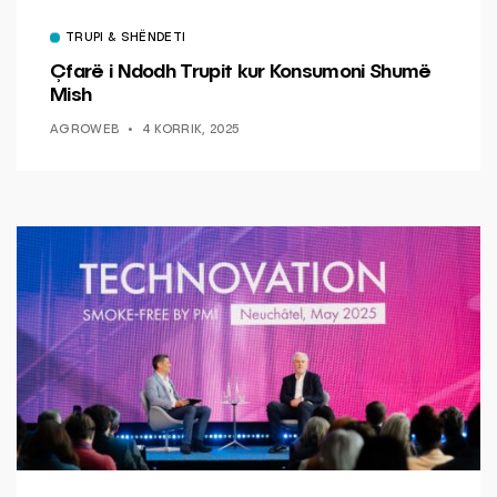
TRUPI & SHËNDETI
Çfarë i Ndodh Trupit kur Konsumoni Shumë
Mish
AGROWEB
4 KORRIK, 2025