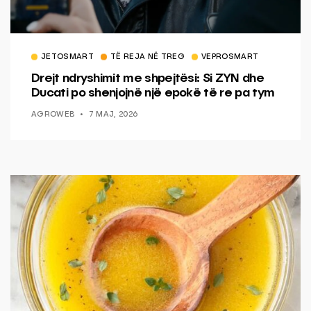
JETOSMART
TË REJA NË TREG
VEPROSMART
Drejt ndryshimit me shpejtësi: Si ZYN dhe
Ducati po shenjojnë një epokë të re pa tym
AGROWEB
7 MAJ, 2026