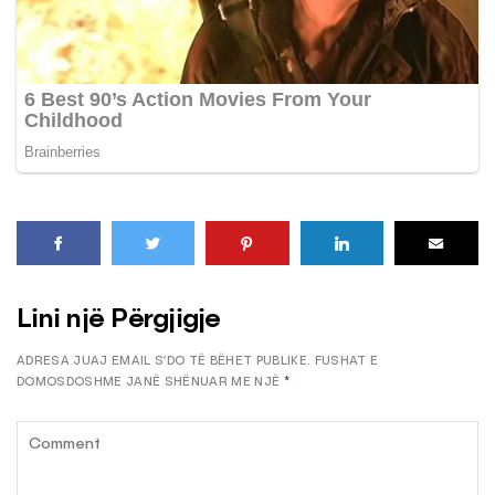
Lini një Përgjigje
ADRESA JUAJ EMAIL S’DO TË BËHET PUBLIKE.
FUSHAT E
DOMOSDOSHME JANË SHËNUAR ME NJË
*