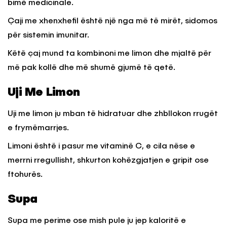
bimë medicinale.
Çaji me xhenxhefil është një nga më të mirët, sidomos
për sistemin imunitar.
Këtë çaj mund ta kombinoni me limon dhe mjaltë për
më pak kollë dhe më shumë gjumë të qetë.
Uji Me Limon
Uji me limon ju mban të hidratuar dhe zhbllokon rrugët
e frymëmarrjes.
Limoni është i pasur me vitaminë C, e cila nëse e
merrni rregullisht, shkurton kohëzgjatjen e gripit ose
ftohurës.
Supa
Supa me perime ose mish pule ju jep kaloritë e