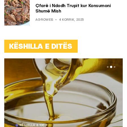
Çfarë i Ndodh Trupit kur Konsumoni
Shumë Mish
AGROWEB
4 KORRIK, 2025
KËSHILLA E DITËS
KËSHILLA & IDE