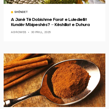
SHËNDET
A Janë Të Dobishme Farat e Lulediellit
Kundër Mbipeshës? – Këshillat e Duhura
AGROWEB
30 PRILL, 2025