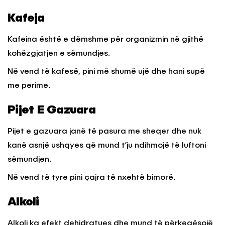
Kafeja
Kafeina është e dëmshme për organizmin në gjithë
kohëzgjatjen e sëmundjes.
Në vend të kafesë, pini më shumë ujë dhe hani supë
me perime.
Pijet E Gazuara
Pijet e gazuara janë të pasura me sheqer dhe nuk
kanë asnjë ushqyes që mund t’ju ndihmojë të luftoni
sëmundjen.
Në vend të tyre pini çajra të nxehtë bimorë.
Alkoli
Alkoli ka efekt dehidratues dhe mund të përkeqësojë