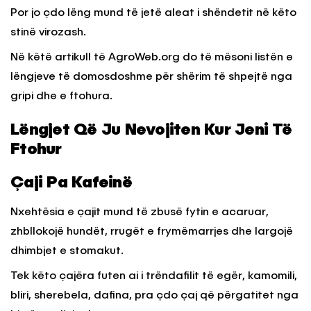
Por jo çdo lëng mund të jetë aleat i shëndetit në këto
stinë virozash.
Në këtë artikull të AgroWeb.org do të mësoni listën e
lëngjeve të domosdoshme për shërim të shpejtë nga
gripi dhe e ftohura.
Lëngjet Që Ju Nevojiten Kur Jeni Të
Ftohur
Çaji Pa Kafeinë
Nxehtësia e çajit mund të zbusë fytin e acaruar,
zhbllokojë hundët, rrugët e frymëmarrjes dhe largojë
dhimbjet e stomakut.
Tek këto çajëra futen ai i trëndafilit të egër, kamomili,
bliri, sherebela, dafina, pra çdo çaj që përgatitet nga