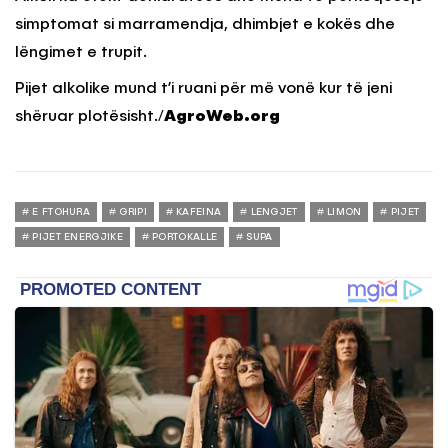
simptomat si marramendja, dhimbjet e kokës dhe
lëngimet e trupit.
Pijet alkolike mund t’i ruani për më vonë kur të jeni
shëruar plotësisht./
AgroWeb.org
E FTOHURA
GRIPI
KAFEINA
LENGJET
LIMON
PIJET
PIJET ENERGJIKE
PORTOKALLE
SUPA