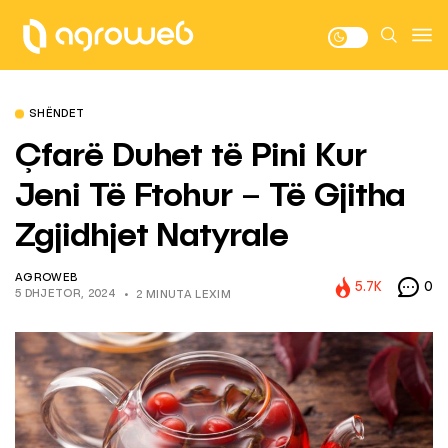
SHËNDET
Çfarë Duhet të Pini Kur
Jeni Të Ftohur – Të Gjitha
Zgjidhjet Natyrale
AGROWEB
5.7K
0
5 DHJETOR, 2024
2 MINUTA LEXIM