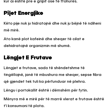
kur ai është pre e gripit ose të ftohurës.
Pijet Energjike
Këto pije nuk ju hidratojnë dhe nuk ju bëjnë të ndiheni
më mirë.
Ato kanë plot kafeinë dhe sheqer të cilat e
dehidratojnë organizmin më shumë.
Lëngjet E Frutave
Lëngjet e frutave, sado të shëndetshme të
tingëllojnë, janë të mbushura me sheqer, sepse fibra
që gjendet tek tuli ka përfunduar në plehra.
Lëngu i portokallit është i dëmshëm për fytin.
Mënyra më e mirë për të marrë vlerat e frutave është
t’i konsumoni të plota.