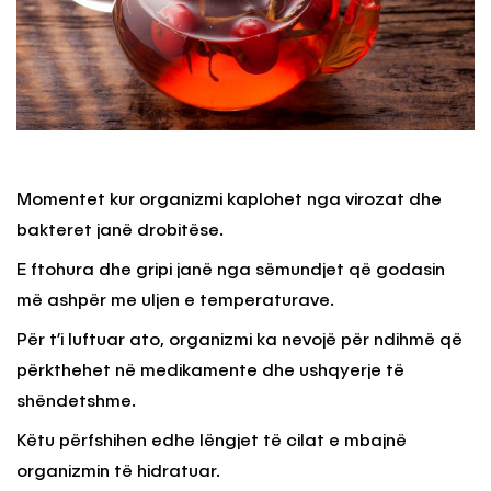
Momentet kur organizmi kaplohet nga virozat dhe
bakteret janë drobitëse.
E ftohura dhe gripi janë nga sëmundjet që godasin
më ashpër me uljen e temperaturave.
Për t’i luftuar ato, organizmi ka nevojë për ndihmë që
përkthehet në medikamente dhe ushqyerje të
shëndetshme.
Këtu përfshihen edhe lëngjet të cilat e mbajnë
organizmin të hidratuar.