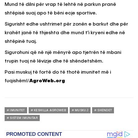
Mund të dilni për vrap të lehtë në parkun pranë
shtëpisë suaj apo të bëni ecje sportive.
Sigurisht edhe ushtrimet për zonën e barkut dhe për
krahët janë të thjeshta dhe mund t’i kryeni edhe në
shtëpinë tuaj.
Sigurohuni që në një mënyrë apo tjetrën të mbani
trupin tuaj në lëvizje dhe të shëndetshëm.
Pasi muskuj të fortë do të thotë imunitet më i
fuqishëm!/
AgroWeb.org
IMUNITET
KESHILLA AGROWEB
MUSKUJ
SHENDET
SISTEM IMUNITAR