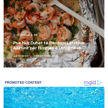
KËSHILLA & IDE
Pse Nuk Duhet të Përdorni Letrën e
Aluminit për Ruajtjen e Ushqimeve
AGROWEB
7 QERSHOR, 2025