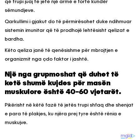
që trupi juaj të jetë një armë e fortë kundër
sëmundjeve.
Qarkullimi i gjakut do të përmirësohet duke ndihmuar
sistemin imunitar që të prodhojë lehtësisht qelizat e
bardha.
Këto qeliza janë të qenësishme për mbrojtjen e
organizmit nga çdo faktor i jashtë.
Një nga grupmoshat që duhet të
ketë shumë kujdes për masën
muskulore është 40-60 vjetarët.
Pikërisht në këtë fazë të jetës trupi shfaq dhe shenjat
e para të plakjes, ku njëra prej tyre është rënia e
muskujve.