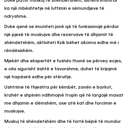
Duke patur muskuj të shëndetshëm, sistemi imunitar
ka një mbështetje në luftimin e sëmundjeve të
ndryshme.
Duke qenë se imuniteti jonë që të funksionojë përdor
një pjesë të muskujve dhe rezervave të dhjamit të
shëndetshëm, aktiviteti fizik bëhet akoma edhe më i
rëndësishëm.
Mjekët dhe ekspertët e fushës thonë se përveç ecjes,
e cila sigurisht është e favorshme, duhet të krijojmë
një hapësirë edhe për stërvitje.
Ushtrime të thjeshta për këmbët, zonën e barkut,
krahët e shpinën ndihmojnë trupin që të largojë masat
me dhjamin e dëmshëm, ose atë kaf dhe forcimin e
muskujve.
Muskuj të shëndetshëm dhe të fortë bëjnë të mundur