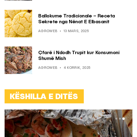
Ballokume Tradicionale – Receta
Sekrete nga Nënat E Elbasanit
AGROWEB
13 MARS, 2025
Çfarë i Ndodh Trupit kur Konsumoni
Shumë Mish
AGROWEB
4 KORRIK, 2025
KËSHILLA E DITËS