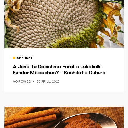
SHËNDET
A Janë Të Dobishme Farat e Lulediellit
Kundër Mbipeshës? – Këshillat e Duhura
AGROWEB
30 PRILL, 2025