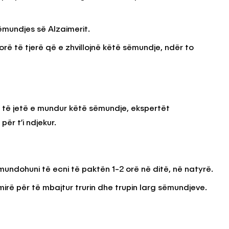
ëmundjes së Alzaimerit.
rë të tjerë që e zhvillojnë këtë sëmundje, ndër to
të jetë e mundur këtë sëmundje, ekspertët
ër t’i ndjekur.
, mundohuni të ecni të paktën 1-2 orë në ditë, në natyrë.
mirë për të mbajtur trurin dhe trupin larg sëmundjeve.