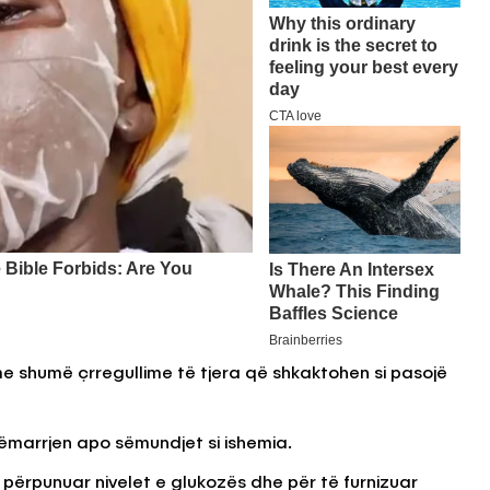
e shumë çrregullime të tjera që shkaktohen si pasojë
marrjen apo sëmundjet si ishemia.
ë përpunuar nivelet e glukozës dhe për të furnizuar