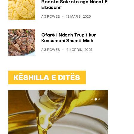
Receta Sekrete nga Nënat E
Elbasanit
AGROWEB
13 MARS, 2025
Çfarë i Ndodh Trupit kur
Konsumoni Shumë Mish
AGROWEB
4 KORRIK, 2025
KËSHILLA E DITËS