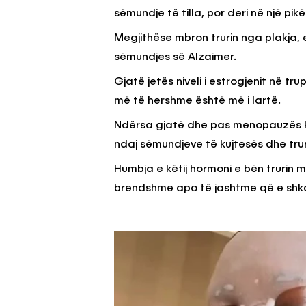
sëmundje të tilla, por deri në një pikë
Megjithëse mbron trurin nga plakja, 
sëmundjes së Alzaimer.
Gjatë jetës niveli i estrogjenit në t
më të hershme është më i lartë.
Ndërsa gjatë dhe pas menopauzës kur 
ndaj sëmundjeve të kujtesës dhe trur
Humbja e këtij hormoni e bën trurin
brendshme apo të jashtme që e shka