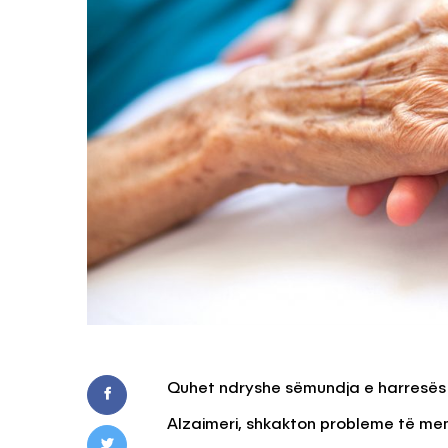
Quhet ndryshe sëmundja e harresës 
Alzaimeri, shkakton probleme të memo