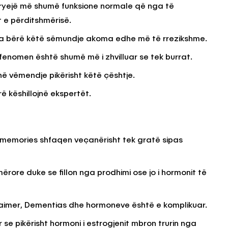
ryejë më shumë funksione normale që nga të
t e përditshmërisë.
KËSHILLA & IDE
ka bërë këtë sëmundje akoma edhe më të rrezikshme.
Përdorni
Rreziqet dhe Problemet që
 fenomen është shumë më i zhvilluar se tek burrat.
për Ruajtjen
Vijnë Nga Akulloret e
Vjetëruara
 në vëmendje pikërisht këtë çështje.
, 2025
AGROWEB
10 QERSHOR, 2025
 këshillojnë ekspertët.
e memories shfaqen veçanërisht tek gratë sipas
ërore duke se fillon nga prodhimi ose jo i hormonit të
aimer, Dementias dhe hormoneve është e komplikuar.
se pikërisht hormoni i estrogjenit mbron trurin nga