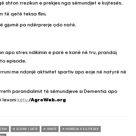
ë shton rrezikun e prekjes nga sëmundjet e kujtesës.
 të qetë teksa flini.
ë gjumë pa ndërprerje çdo natë.
 apo stres ndikimin e parë e kanë në tru, prandaj
ëto episode.
rruni me ndonjë aktivitet sportiv apo ecje në natyrë në
reth parandalimit të sëmundjeve si Dementia apo
ë lexoni
këtu.
/AgroWeb.org
JENI
GJUMI I QETE
GRATE
HUMBJA E KUJTESES