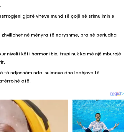
.
estrogjeni gjatë viteve mund të çojë në stimulimin e
rup zhvillohet në mënyra të ndryshme, pra në periudha
niveli i këtij hormoni bie, trupi nuk ka më një mburojë
it.
 më të ndjeshëm ndaj sulmeve dhe lodhjeve të
tërrojnë atë.