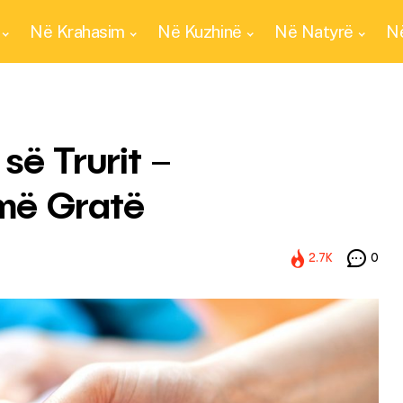
Në Krahasim
Në Kuzhinë
Në Natyrë
Në
së Trurit –
më Gratë
2.7K
0