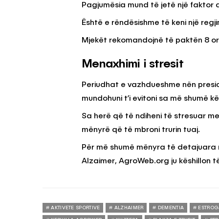
Pagjumësia mund të jetë një faktor q
Është e rëndësishme të keni një regjim
Mjekët rekomandojnë të paktën 8 or
Menaxhimi i stresit
Periudhat e vazhdueshme nën presion
mundohuni t’i evitoni sa më shumë k
Sa herë që të ndiheni të stresuar me
mënyrë që të mbroni trurin tuaj.
Për më shumë mënyra të detajuara r
Alzaimer, AgroWeb.org ju këshillon t
AKTIVETE SPORTIVE
ALZHAIMER
DEMENTIA
ESTROG