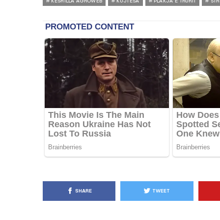
KESHILLA AGROWEB
KUJTESA
PLAKJA E TRURIT
STR
SHARE
TWEET