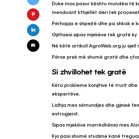
Duke mos pasur kështu mundësi të k
menduarit kthjellët deri tek proçese
KËSHILLA & IDE
Përhapja e shpejtë dhe pa shkak e 
Pse Nuk Duhet të 
Gjithsesi sipas mjekëve tek gratë ky
Letrën e Aluminit 
e Ushqimeve
Në këtë artikull AgroWeb.org ju sjell
AGROWEB
7 QERSHOR
Përse prek më shumë gratë dhe çfarë
Si zhvillohet tek gratë
Këto probleme konjitive të trurit dh
ekspertëve.
Lidhja mes sëmundjes dhe gjinisë fem
estrogjenit.
Sipas mjekëve marrëdhënia mes Alz
Kjo pasi shumë studime kanë treguar 