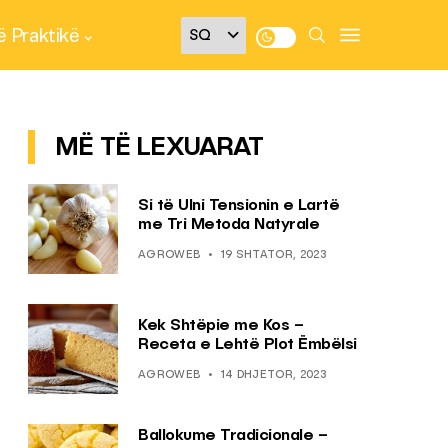
 Praktikë
MË TË LEXUARAT
Si të Ulni Tensionin e Lartë
me Tri Metoda Natyrale
AGROWEB
19 SHTATOR, 2023
Kek Shtëpie me Kos –
Receta e Lehtë Plot Ëmbëlsi
AGROWEB
14 DHJETOR, 2023
Ballokume Tradicionale –