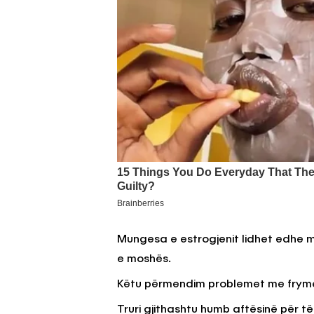
Mungesa e estrogjenit lidhet edhe m
e moshës.
Këtu përmendim problemet me frymë
Truri gjithashtu humb aftësinë për t