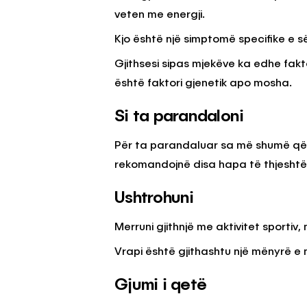
veten me energji.
Kjo është një simptomë specifike e s
Gjithsesi sipas mjekëve ka edhe fakto
është faktori gjenetik apo mosha.
Si ta parandaloni
Për ta parandaluar sa më shumë që 
rekomandojnë disa hapa të thjeshtë p
Ushtrohuni
Merruni gjithnjë me aktivitet sportiv
Vrapi është gjithashtu një mënyrë e 
Gjumi i qetë