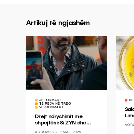
Artikuj të ngjashëm
JETOSMART
RE
TË REJA NË TREG
VEPROSMART
Sal
Lim
Drejt ndryshimit me
Mis
shpejtësi: Si ZYN dhe
AGR
Ducati po shenjojnë një
AGROWEB
7 MAJ, 2026