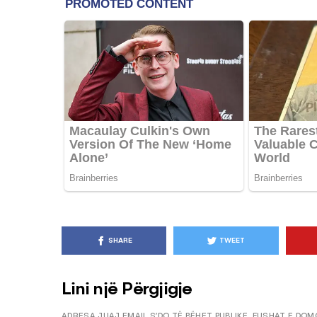
KËSHILLA & IDE
Pse Nuk Duhet të 
Letrën e Aluminit 
e Ushqimeve
AGROWEB
7 QERSHOR
SHARE
TWEET
Lini një Përgjigje
ADRESA JUAJ EMAIL S’DO TË BËHET PUBLIKE.
FUSHAT E DOM