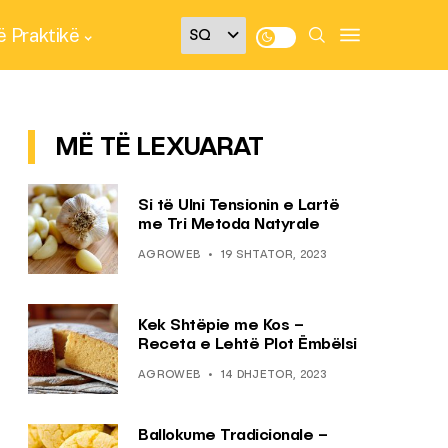
 Praktikë
MË TË LEXUARAT
Si të Ulni Tensionin e Lartë
me Tri Metoda Natyrale
AGROWEB
19 SHTATOR, 2023
Kek Shtëpie me Kos –
Receta e Lehtë Plot Ëmbëlsi
AGROWEB
14 DHJETOR, 2023
Ballokume Tradicionale –