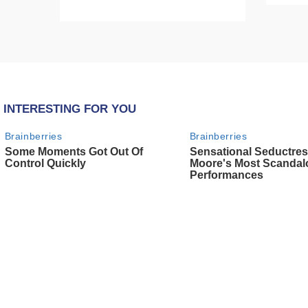
epokë të re pa tym