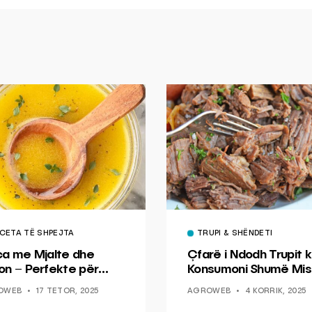
CETA TË SHPEJTA
TRUPI & SHËNDETI
ca me Mjalte dhe
Çfarë i Ndodh Trupit k
on – Perfekte për
Konsumoni Shumë Mis
hin dhe Peshkun
OWEB
17 TETOR, 2025
AGROWEB
4 KORRIK, 2025