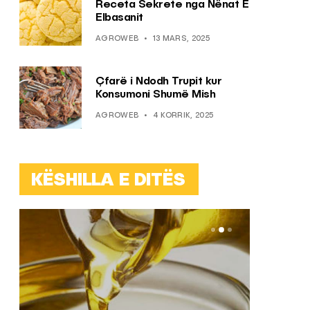
Receta Sekrete nga Nënat E
Elbasanit
AGROWEB
13 MARS, 2025
Çfarë i Ndodh Trupit kur
Konsumoni Shumë Mish
AGROWEB
4 KORRIK, 2025
KËSHILLA E DITËS