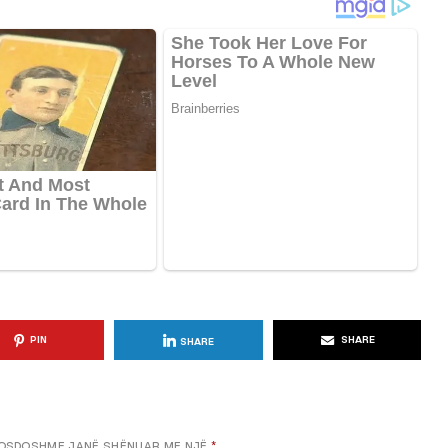
KËSHILLA & IDE
Përdorni
Rreziqet dhe Problemet që
për Ruajtjen
Vijnë Nga Akulloret e
Vjetëruara
, 2025
AGROWEB
10 QERSHOR, 2025
PIN
SHARE
SHARE
OSDOSHME JANË SHËNUAR ME NJË
*