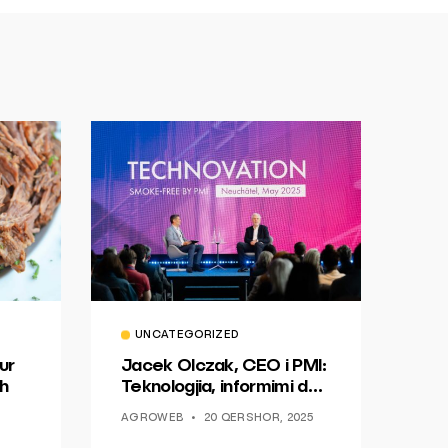
UNCATEGORIZED
ur
Jacek Olczak, CEO i PMI:
h
Teknologjia, informimi dhe
dialogu si një mundësi për
AGROWEB
20 QERSHOR, 2025
ndryshim.