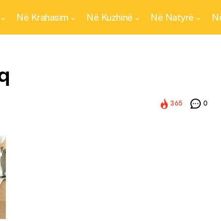
Në Krahasim
Në Kuzhinë
Në Natyrë
Në
aq
365
0