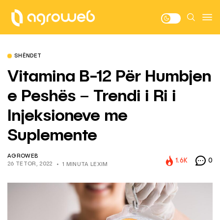
SHËNDET
Vitamina B-12 Për Humbjen
e Peshës – Trendi i Ri i
Injeksioneve me
Suplemente
AGROWEB
1.6K
0
26 TETOR, 2022
1 MINUTA LEXIM