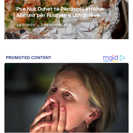
Pse Nuk Duhet të Përdorni Letrën e
Aluminit për Ruajtjen e Ushqimeve
AGROWEB
7 QERSHOR, 2025