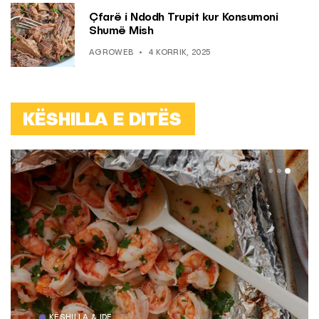
Çfarë i Ndodh Trupit kur Konsumoni
Shumë Mish
AGROWEB
4 KORRIK, 2025
KËSHILLA E DITËS
KËSHILLA & IDE