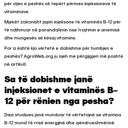
për uljen e peshës së tepërt përmes injeksioneve të
vitaminave.
Mjekët zakonisht japin injeksone të vitaminës B-12 për
të ndihmuar në parandalimin ose trajtimin e anemisë
dhe mungesës së kësaj vitamine.
Por a është kjo vërtetë e dobishme për humbjen e
peshës? AgroWeb.org ju njeh me përgjigjen më poshtë
në artikull.
Sa të dobishme janë
injeksionet e vitaminës B-
12 për rënien nga pesha?
Disa studiues janë munduar të vërtetojnë se vitamina
B-12 mund të rrisë energjinë dhe qëndrueshmërinë