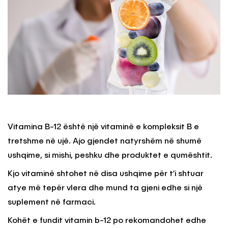
Vitamina B-12 është një vitaminë e kompleksit B e
tretshme në ujë. Ajo gjendet natyrshëm në shumë
ushqime, si mishi, peshku dhe produktet e qumështit.
Kjo vitaminë shtohet në disa ushqime për t’i shtuar
atye më tepër vlera dhe mund ta gjeni edhe si një
suplement në farmaci.
Kohët e fundit vitamin b-12 po rekomandohet edhe