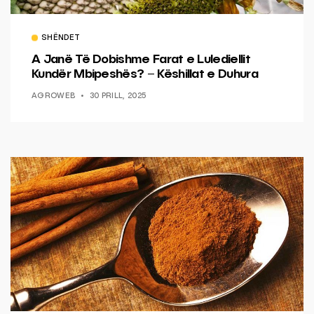
SHËNDET
A Janë Të Dobishme Farat e Lulediellit
Kundër Mbipeshës? – Këshillat e Duhura
AGROWEB
30 PRILL, 2025