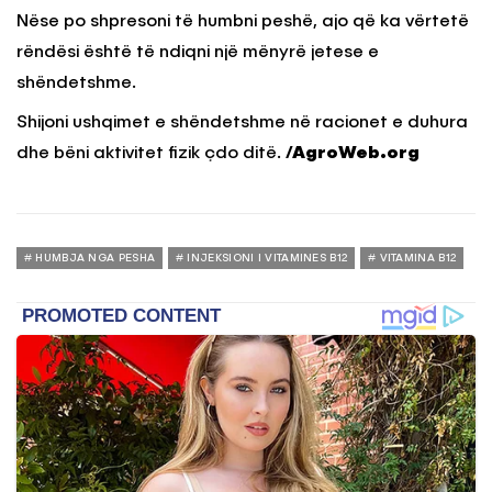
Nëse po shpresoni të humbni peshë, ajo që ka vërtetë
rëndësi është të ndiqni një mënyrë jetese e
shëndetshme.
Shijoni ushqimet e shëndetshme në racionet e duhura
dhe bëni aktivitet fizik çdo ditë.
/AgroWeb.org
HUMBJA NGA PESHA
INJEKSIONI I VITAMINES B12
VITAMINA B12