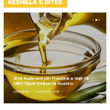
KËSHILLA E DITËS
KËSHILLA & IDE
Si të Kujdeseni për Freskinë e Vajit të
Ullirit Gjatë Ditëve të Nxehta
AGROWEB
7 QERSHOR, 2025