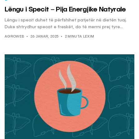
Lëngu i Specit – Pija Energjike Natyrale
Lëngu i specit duhet të përfshihet patjetër në dietën tuaj.
Duke shtrydhur specat e freskët, do të merrni prej tyre...
AGROWEB
26 JANAR, 2025
2 MINUTA LEXIM