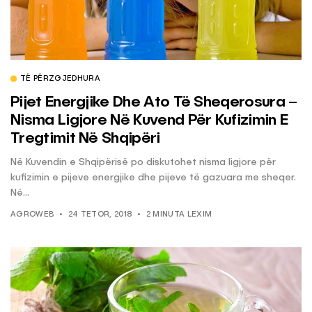
TË PËRZGJEDHURA
Pijet Energjike Dhe Ato Të Sheqerosura –
Nisma Ligjore Në Kuvend Për Kufizimin E
Tregtimit Në Shqipëri
Në Kuvendin e Shqipërisë po diskutohet nisma ligjore për
kufizimin e pijeve energjike dhe pijeve të gazuara me sheqer.
Në...
AGROWEB
24 TETOR, 2018
2 MINUTA LEXIM