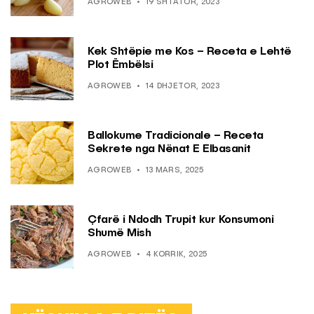
AGROWEB
19 SHTATOR, 2023
Kek Shtëpie me Kos – Receta e Lehtë
Plot Ëmbëlsi
AGROWEB
14 DHJETOR, 2023
Ballokume Tradicionale – Receta
Sekrete nga Nënat E Elbasanit
AGROWEB
13 MARS, 2025
Çfarë i Ndodh Trupit kur Konsumoni
Shumë Mish
AGROWEB
4 KORRIK, 2025