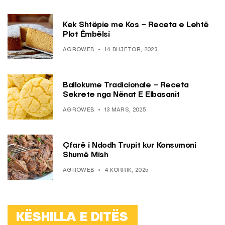
Kek Shtëpie me Kos – Receta e Lehtë
Plot Ëmbëlsi
AGROWEB
14 DHJETOR, 2023
Ballokume Tradicionale – Receta
Sekrete nga Nënat E Elbasanit
AGROWEB
13 MARS, 2025
Çfarë i Ndodh Trupit kur Konsumoni
Shumë Mish
AGROWEB
4 KORRIK, 2025
KËSHILLA E DITËS