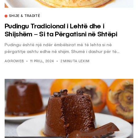
SHIJE & TRADITË
Pudingu Tradicional i Lehtë dhe i
Shijshëm – Si ta Përgatisni në Shtëpi
Pudingu është një ndër ëmbëlsirat më të lehta si në
përgatitje ashtu edhe në shijim. Shumë i dashur për të...
AGROWEB
11 PRILL, 2024
2 MINUTA LEXIM