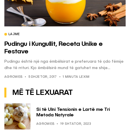
LAJME
Pudingu i Kungullit, Receta Unike e
Festave
Pudingu është një nga ëmbëlsirat e preferuara të çdo fëmije
dhe të rrituri. Kjo ëmbëlsirë mund të gatuhet me shije...
AGROWEB
5 DHJETOR, 2017
1 MINUTA LEXIM
MË TË LEXUARAT
Si të Ulni Tensionin e Lartë me Tri
Metoda Natyrale
AGROWEB
19 SHTATOR, 2023