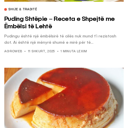
SHIJE & TRADITË
Puding Shtëpie – Receta e Shpejtë me
Ëmbëlsi të Lehtë
Pudingu është një ëmbëlsirë të cilës nuk mund t’i rezistosh
dot. Ai është një mënyrë shumë e mirë për të...
AGROWEB
11 SHKURT, 2025
1 MINUTA LEXIM