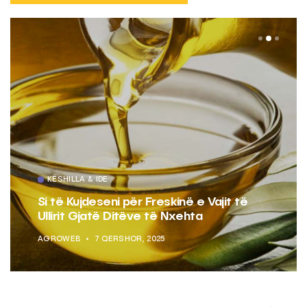
KËSHILLA & IDE
Si të Kujdeseni për Freskinë e Vajit të
Ullirit Gjatë Ditëve të Nxehta
AGROWEB
7 QERSHOR, 2025