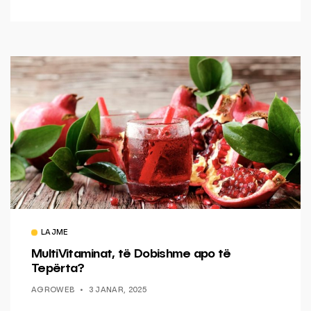
LAJME
MultiVitaminat, të Dobishme apo të
Tepërta?
AGROWEB
3 JANAR, 2025