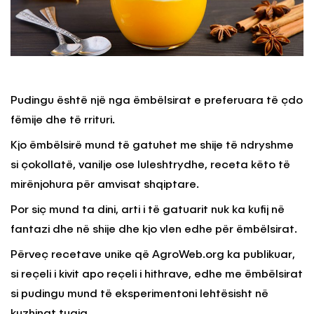
Pudingu është një nga ëmbëlsirat e preferuara të çdo
fëmije dhe të rrituri.
Kjo ëmbëlsirë mund të gatuhet me shije të ndryshme
si çokollatë, vanilje ose luleshtrydhe, receta këto të
mirënjohura për amvisat shqiptare.
Por siç mund ta dini, arti i të gatuarit nuk ka kufij në
fantazi dhe në shije dhe kjo vlen edhe për ëmbëlsirat.
Përveç recetave unike që AgroWeb.org ka publikuar,
si reçeli i kivit apo reçeli i hithrave, edhe me ëmbëlsirat
si pudingu mund të eksperimentoni lehtësisht në
kuzhinat tuaja.