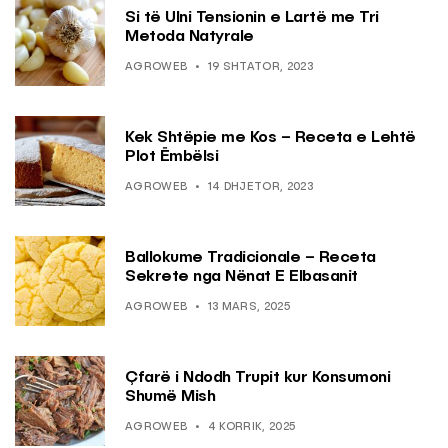
Si të Ulni Tensionin e Lartë me Tri
Metoda Natyrale
AGROWEB
19 SHTATOR, 2023
Kek Shtëpie me Kos – Receta e Lehtë
Plot Ëmbëlsi
AGROWEB
14 DHJETOR, 2023
Ballokume Tradicionale – Receta
Sekrete nga Nënat E Elbasanit
AGROWEB
13 MARS, 2025
Çfarë i Ndodh Trupit kur Konsumoni
Shumë Mish
AGROWEB
4 KORRIK, 2025