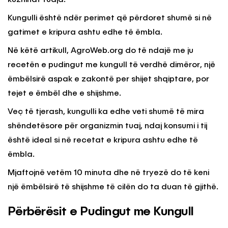
Kungulli është ndër perimet që përdoret shumë si në
gatimet e kripura ashtu edhe të ëmbla.
Në këtë artikull, AgroWeb.org do të ndajë me ju
recetën e pudingut me kungull të verdhë dimëror, një
ëmbëlsirë aspak e zakontë per shijet shqiptare, por
tejet e ëmbël dhe e shijshme.
Veç të tjerash, kungulli ka edhe veti shumë të mira
shëndetësore për organizmin tuaj, ndaj konsumi i tij
është ideal si në recetat e kripura ashtu edhe të
ëmbla.
Mjaftojnë vetëm 10 minuta dhe në tryezë do të keni
një ëmbëlsirë të shijshme të cilën do ta duan të gjithë.
Përbërësit e Pudingut me Kungull