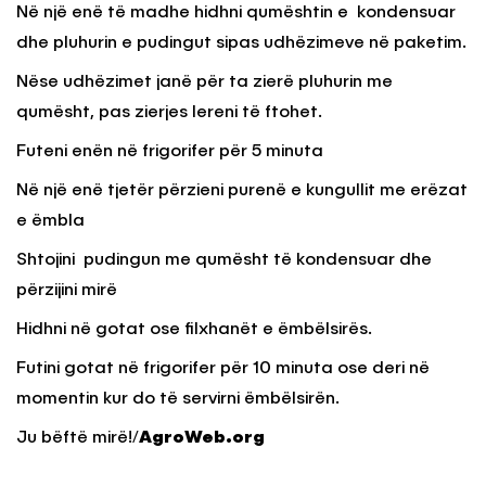
Në një enë të madhe hidhni qumështin e kondensuar
dhe pluhurin e pudingut sipas udhëzimeve në paketim.
Nëse udhëzimet janë për ta zierë pluhurin me
qumësht, pas zierjes lereni të ftohet.
Futeni enën në frigorifer për 5 minuta
Në një enë tjetër përzieni purenë e kungullit me erëzat
e ëmbla
Shtojini pudingun me qumësht të kondensuar dhe
përzijini mirë
Hidhni në gotat ose filxhanët e ëmbëlsirës.
Futini gotat në frigorifer për 10 minuta ose deri në
momentin kur do të servirni ëmbëlsirën.
Ju bëftë mirë!/
AgroWeb.org