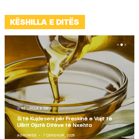
KËSHILLA E DITËS
KËSHILLA & IDE
Si të Kujdeseni për Freskinë e Vajit të
Ullirit Gjatë Ditëve të Nxehta
AGROWEB
7 QERSHOR, 2025