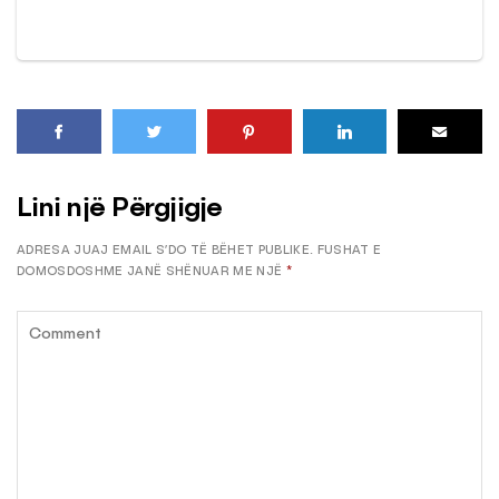
Lini një Përgjigje
ADRESA JUAJ EMAIL S’DO TË BËHET PUBLIKE.
FUSHAT E
DOMOSDOSHME JANË SHËNUAR ME NJË
*