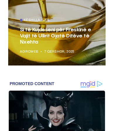
KËSHILLA & IDE
KËSHI
Si të Kujdeseni për Freskinë e
Pse N
Vajit të Ullirit Gjatë Ditëve të
Letrë
Nxehta
e Us
AGROWEB
7 QERSHOR, 2025
AGROW