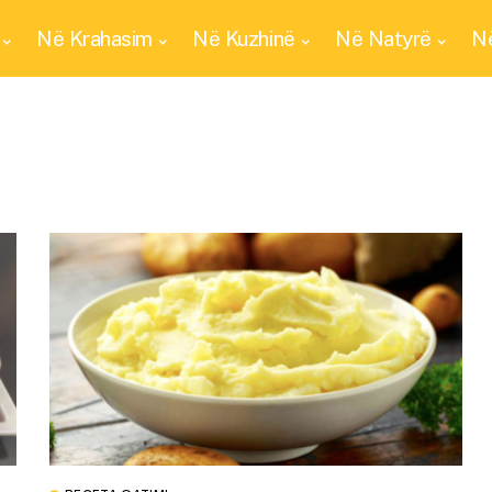
Në Krahasim
Në Kuzhinë
Në Natyrë
Në