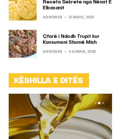
Receta Sekrete nga Nënat E
Elbasanit
AGROWEB
13 MARS, 2025
Çfarë i Ndodh Trupit kur
Konsumoni Shumë Mish
AGROWEB
4 KORRIK, 2025
KËSHILLA E DITËS