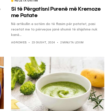
RECETA GATIMI
ë
Si të Përgatisni Purenë më Kremoze
me Patate
Në artikullin e sotëm do të flasim për patatet, pasi
recetat me to përveçse janë shumë të shijshme nuk
kanë...
AGROWEB
23 GUSHT, 2024
2 MINUTA LEXIM