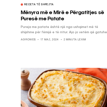
RECETA TË SHPEJTA
Mënyra më e Mirë e Përgatitjes së
KËSHILLA & IDE
Puresë me Patate
Pse Nuk Duhet të 
Pureja me patate është një nga ushqimet më të
Letrën e Aluminit 
shijshme për fëmijë e të rritur. Ajo jo vetëm që gatuhet
e Ushqimeve
AGROWEB
17 MAJ, 2024
2 MINUTA LEXIM
AGROWEB
7 QERSHOR