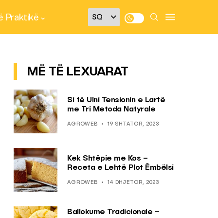
 Praktikë
MË TË LEXUARAT
Si të Ulni Tensionin e Lartë
me Tri Metoda Natyrale
AGROWEB
19 SHTATOR, 2023
Kek Shtëpie me Kos –
Receta e Lehtë Plot Ëmbëlsi
AGROWEB
14 DHJETOR, 2023
Ballokume Tradicionale –