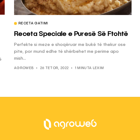
RECETA GATIMI
Receta Speciale e Puresë Së Ftohtë
Perfekte si meze e shoqëruar me bukë të thekur ose
pite, por mund edhe të shërbehet me perime apo
mish...
ë
AGROWEB
26 TETOR, 2022
1 MINUTA LEXIM