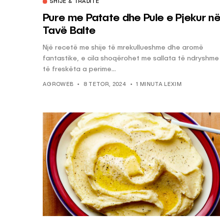
SHIJE & TRADITË
Pure me Patate dhe Pule e Pjekur n
Tavë Balte
Një recetë me shije të mrekullueshme dhe aromë
fantastike, e cila shoqërohet me sallata të ndryshme
të freskëta a perime...
AGROWEB
8 TETOR, 2024
1 MINUTA LEXIM