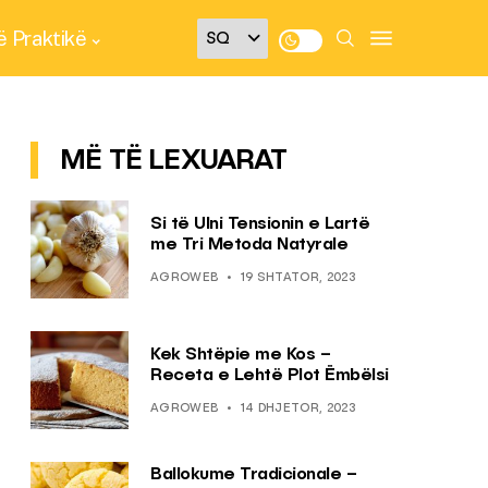
 Praktikë
MË TË LEXUARAT
Si të Ulni Tensionin e Lartë
me Tri Metoda Natyrale
AGROWEB
19 SHTATOR, 2023
Kek Shtëpie me Kos –
Receta e Lehtë Plot Ëmbëlsi
AGROWEB
14 DHJETOR, 2023
Ballokume Tradicionale –