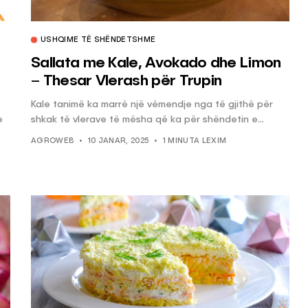
USHQIME TË SHËNDETSHME
KËSHILLA & IDE
Sallata me Kale, Avokado dhe Limon
Përdorni
Rreziqet dhe Problemet që
– Thesar Vlerash për Trupin
për Ruajtjen
Vijnë Nga Akulloret e
Vjetëruara
Kale tanimë ka marrë një vëmendje nga të gjithë për
e
shkak të vlerave të mësha që ka për shëndetin e...
, 2025
AGROWEB
10 QERSHOR, 2025
AGROWEB
10 JANAR, 2025
1 MINUTA LEXIM