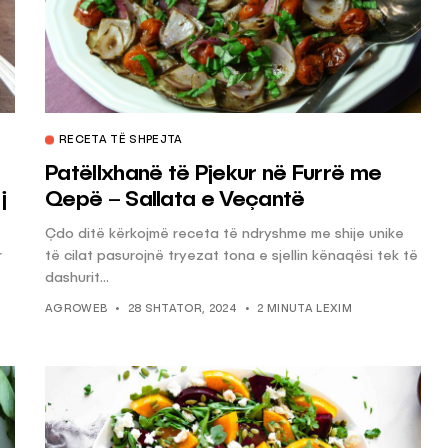
RECETA TË SHPEJTA
Patëllxhanë të Pjekur në Furrë me
j
Qepë – Sallata e Veçantë
Çdo ditë kërkojmë receta të ndryshme me shije unike
r
të cilat pasurojnë tryezat tona e sjellin kënaqësi tek të
dashurit...
AGROWEB
28 SHTATOR, 2024
2 MINUTA LEXIM