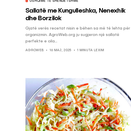
USHQIME TË SHËNDETSHME
Sallatë me Kungulleshka, Nenexhik
dhe Borzilok
Gjatë verës recetat nisin e bëhen sa më të lehta për
organizmin. AgroWeb.org ju sugjeron një sallatë
perfekte e cila...
AGROWEB
16 MAJ, 2025
1 MINUTA LEXIM