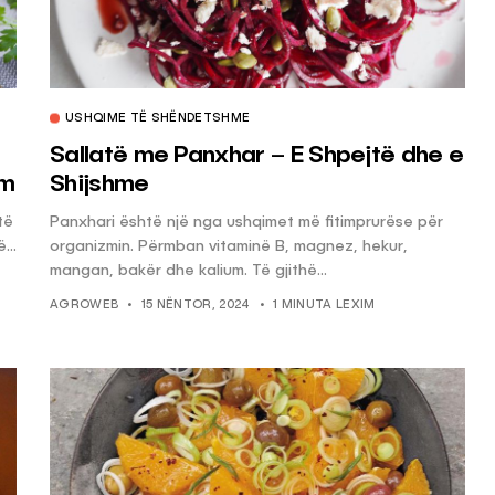
USHQIME TË SHËNDETSHME
Sallatë me Panxhar – E Shpejtë dhe e
ëm
Shijshme
të
Panxhari është një nga ushqimet më fitimprurëse për
...
organizmin. Përmban vitaminë B, magnez, hekur,
mangan, bakër dhe kalium. Të gjithë...
AGROWEB
15 NËNTOR, 2024
1 MINUTA LEXIM