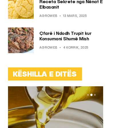
Receta Sekrete nga Nënat E
Elbasanit
AGROWEB
13 MARS, 2025
Çfarë i Ndodh Trupit kur
Konsumoni Shumë Mish
AGROWEB
4 KORRIK, 2025
KËSHILLA E DITËS