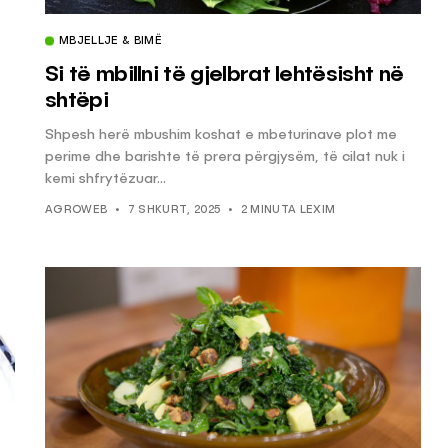
MBJELLJE & BIMË
Si të mbillni të gjelbrat lehtësisht në
shtëpi
Shpesh herë mbushim koshat e mbeturinave plot me
perime dhe barishte të prera përgjysëm, të cilat nuk i
kemi shfrytëzuar...
AGROWEB
7 SHKURT, 2025
2 MINUTA LEXIM