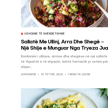
USHQIME TË SHËNDETSHME
Sallatë Me Ullinj, Arra Dhe Shegë –
Një Shije e Munguar Nga Tryeza Jua
Kombinimi i ullinjve, arrave dhe shegëve në një sallatë
të thjeshtë e të shpejtë, është fantastik jo vetëm pë
shijen...
AGROWEB
16 TETOR, 2024
1 MINUTA LEXIM