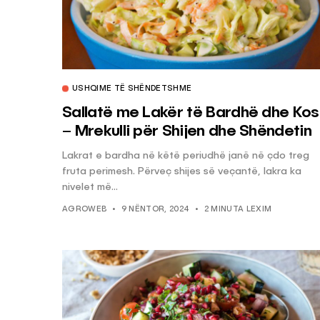
USHQIME TË SHËNDETSHME
Sallatë me Lakër të Bardhë dhe Kos
– Mrekulli për Shijen dhe Shëndetin
Lakrat e bardha në këtë periudhë janë në çdo treg
fruta perimesh. Përveç shijes së veçantë, lakra ka
nivelet më...
AGROWEB
9 NËNTOR, 2024
2 MINUTA LEXIM