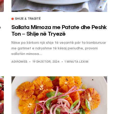
SHIJE & TRADITË
ë
Sallata Mimoza me Patate dhe Peshk
Ton – Shije në Tryezë
Nëse po kërkoni një shije të veçantë për ta kombiunuar
me gatimet e ndryshme të kësaj periudhe, provoni
sallatën mimosa....
AGROWEB
19 DHJETOR, 2024
1 MINUTA LEXIM