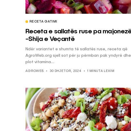
RECETA GATIMI
Receta e sallatës ruse pa majonez
-Shija e Veçantë
Ndër variantet e shumta të sallatës ruse, receta që
AgroWeb.org sjell sot për ju përmban pak yndyrë dhe
plot vitamina....
AGROWEB
30 DHJETOR, 2024
1 MINUTA LEXIM