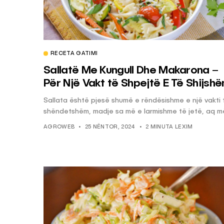
RECETA GATIMI
Sallatë Me Kungull Dhe Makarona –
Për Një Vakt të Shpejtë E Të Shijsh
Sallata është pjesë shumë e rëndësishme e një vakti 
shëndetshëm, madje sa më e larmishme të jetë, aq më
AGROWEB
25 NËNTOR, 2024
2 MINUTA LEXIM