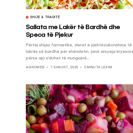
SHIJE & TRADITË
KËSHILLA & IDE
Sallata me Lakër të Bardhë dhe
Pse Nuk Duhet të 
Speca të Pjekur
Letrën e Aluminit 
e Ushqimeve
Përtej shijes fantastike, vlerat e jashtëzakonshme të
lakrës së bardhë për shëndetin, janë arsyeja kryesor
AGROWEB
7 QERSHOR
përse ajo s’duhet të mungojnë...
AGROWEB
7 SHKURT, 2025
2 MINUTA LEXIM