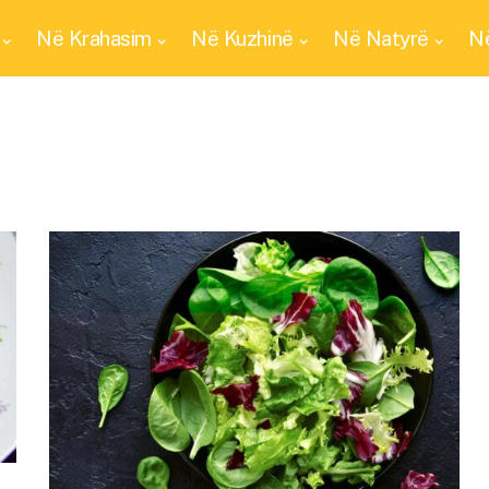
Në Krahasim
Në Kuzhinë
Në Natyrë
Në