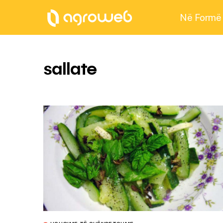
Në Formë
sallate