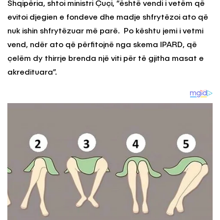
Shqipëria, shtoi ministri Çuçi, “është vendi i vetëm që
evitoi djegien e fondeve dhe madje shfrytëzoi ato që
nuk ishin shfrytëzuar më parë. Po kështu jemi i vetmi
vend, ndër ato që përfitojnë nga skema IPARD, që
çelëm dy thirrje brenda një viti për të gjitha masat e
akredituara”.