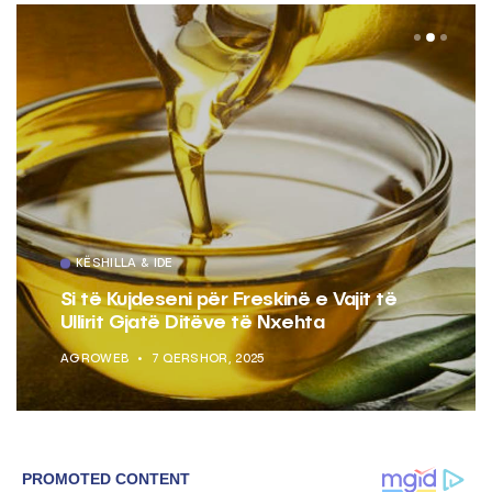
KËSHILLA & IDE
Si të Kujdeseni për Freskinë e Vajit të
Ullirit Gjatë Ditëve të Nxehta
AGROWEB
7 QERSHOR, 2025