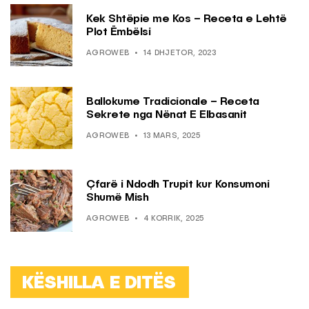
Kek Shtëpie me Kos – Receta e Lehtë
Plot Ëmbëlsi
AGROWEB
14 DHJETOR, 2023
Ballokume Tradicionale – Receta
Sekrete nga Nënat E Elbasanit
AGROWEB
13 MARS, 2025
Çfarë i Ndodh Trupit kur Konsumoni
Shumë Mish
AGROWEB
4 KORRIK, 2025
KËSHILLA E DITËS