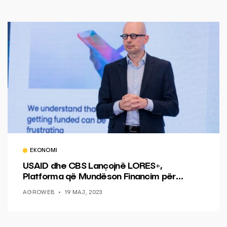
EKONOMI
USAID dhe CBS Lançojnë LORES+,
Platforma që Mundëson Financim për
Sipërmarrjet Shqiptare
AGROWEB
19 MAJ, 2023