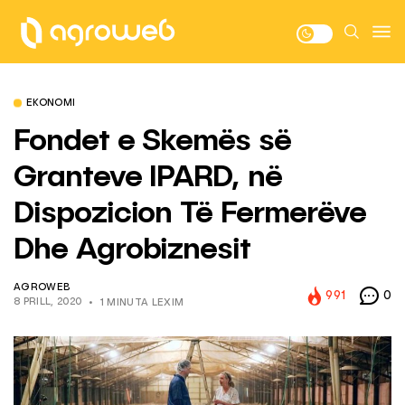
EKONOMI
Fondet e Skemës së
Granteve IPARD, në
Dispozicion Të Fermerëve
Dhe Agrobiznesit
AGROWEB
991
0
8 PRILL, 2020
1 MINUTA LEXIM