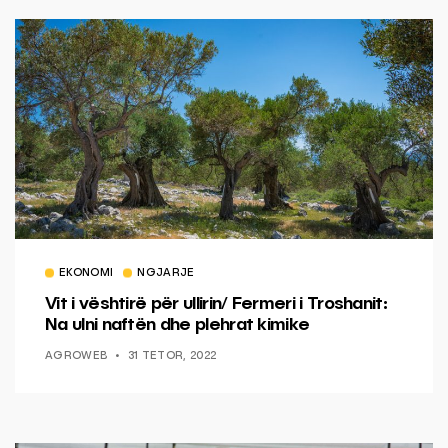
EKONOMI
NGJARJE
Vit i vështirë për ullirin/ Fermeri i Troshanit:
Na ulni naftën dhe plehrat kimike￼
AGROWEB
31 TETOR, 2022