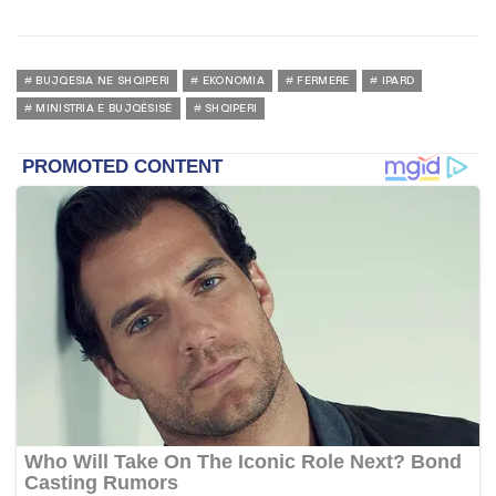
BUJQESIA NE SHQIPERI
EKONOMIA
FERMERE
IPARD
MINISTRIA E BUJQËSISË
SHQIPERI