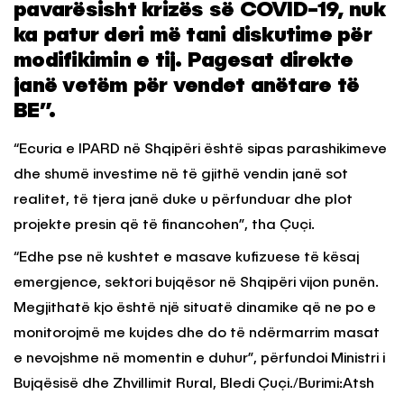
pavarësisht krizës së COVID-19, nuk
ka patur deri më tani diskutime për
modifikimin e tij. Pagesat direkte
janë vetëm për vendet anëtare të
BE”.
“Ecuria e IPARD në Shqipëri është sipas parashikimeve
dhe shumë investime në të gjithë vendin janë sot
realitet, të tjera janë duke u përfunduar dhe plot
projekte presin që të financohen”, tha Çuçi.
“Edhe pse në kushtet e masave kufizuese të kësaj
emergjence, sektori bujqësor në Shqipëri vijon punën.
Megjithatë kjo është një situatë dinamike që ne po e
monitorojmë me kujdes dhe do të ndërmarrim masat
e nevojshme në momentin e duhur”, përfundoi Ministri i
Bujqësisë dhe Zhvillimit Rural, Bledi Çuçi./Burimi:Atsh