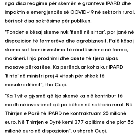
nga disa reagime për skemën e granteve IPARD dhe
impaktin e emergjencës së COVID-19 në sektorin rural,
bëri sot disa saktësime për publikun.
“Fondet e kësaj skeme nuk ‘flenë në sirtar’, por janë në
dispozicion të fermerëve dhe agrobiznesit. Falë kësaj
skeme sot kemi investime të rëndësishme në ferma,
makineri, linja prodhimi dhe asete të tjera sipas
masave përkatëse. Ka perënduar koha kur IPARD
‘flinte’ në ministri prej 4 vitesh për shkak të
mosakreditimit”, tha Çuçi.
“Ka 1 vit e gjysmë që kjo skemë ka një kontribut të
madh në investimet që po bëhen në sektorin rural. Në
Thirrjen e Parë të IPARD ne kontraktuam 25 milionë
euro. Në Thirrjen e Dytë kemi 377 aplikime dhe plot 56
milionë euro në dispozicion”, u shpreh Çuçi.