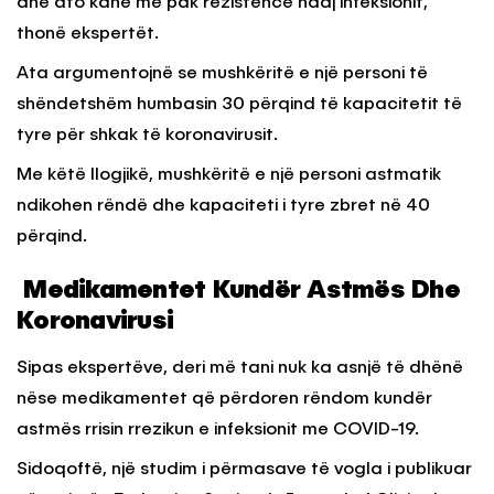
dhe ato kanë më pak rezistencë ndaj infeksionit,
thonë ekspertët.
Ata argumentojnë se mushkëritë e një personi të
shëndetshëm humbasin 30 përqind të kapacitetit të
tyre për shkak të koronavirusit.
Me këtë llogjikë, mushkëritë e një personi astmatik
ndikohen rëndë dhe kapaciteti i tyre zbret në 40
përqind.
Medikamentet Kundër Astmës Dhe
Koronavirusi
Sipas ekspertëve, deri më tani nuk ka asnjë të dhënë
nëse medikamentet që përdoren rëndom kundër
astmës rrisin rrezikun e infeksionit me COVID-19.
Sidoqoftë, një studim i përmasave të vogla i publikuar