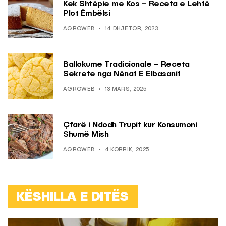
Kek Shtëpie me Kos – Receta e Lehtë
Plot Ëmbëlsi
AGROWEB
14 DHJETOR, 2023
Ballokume Tradicionale – Receta
Sekrete nga Nënat E Elbasanit
AGROWEB
13 MARS, 2025
Çfarë i Ndodh Trupit kur Konsumoni
Shumë Mish
AGROWEB
4 KORRIK, 2025
KËSHILLA E DITËS