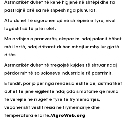
Astmatikët duhet të kenë higjenë në shtëpi dhe ta
pastrojnë atë sa më shpesh nga pluhurat.
Ata duhet të sigurohen që në shtëpinë e tyre, niveli i
lagështisë të jetë i ulët.
Me ardhjen e pranverës, ekspozimi ndaj polenit bëhet
më i lartë, ndaj dritaret duhen mbajtur mbyllur gjatë
ditës.
Astmatikët duhet të tregojnë kujdes të shtuar ndaj
përdorimit të solucioneve industriale të pastrimit.
E fundit, por jo për nga rëndësia është që, astmatikët
duhet të jenë vigjilentë ndaj çdo simptome që mund
të vërejnë në rrugët e tyre të frymëmarrjes,
veçanërisht vështirësia në frymëmarrje dhe
temperatura e lartë.
/AgroWeb.org