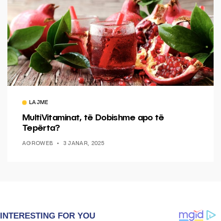
LAJME
MultiVitaminat, të Dobishme apo të
Tepërta?
AGROWEB
3 JANAR, 2025