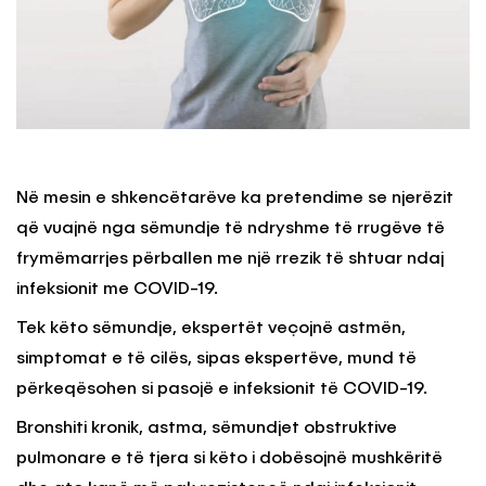
Në mesin e shkencëtarëve ka pretendime se njerëzit
që vuajnë nga sëmundje të ndryshme të rrugëve të
frymëmarrjes përballen me një rrezik të shtuar ndaj
infeksionit me COVID-19.
Tek këto sëmundje, ekspertët veçojnë astmën,
simptomat e të cilës, sipas ekspertëve, mund të
përkeqësohen si pasojë e infeksionit të COVID-19.
Bronshiti kronik, astma, sëmundjet obstruktive
pulmonare e të tjera si këto i dobësojnë mushkëritë