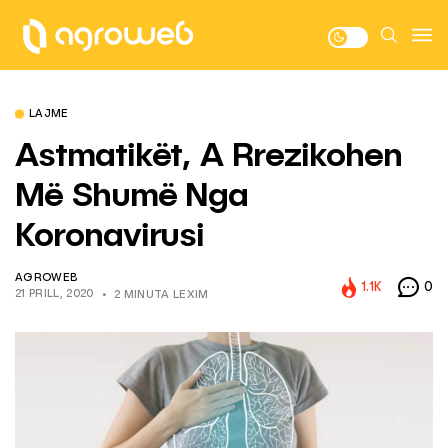
LAJME
Astmatikët, A Rrezikohen
Më Shumë Nga
Koronavirusi
AGROWEB
1.1K
0
21 PRILL, 2020
2 MINUTA LEXIM