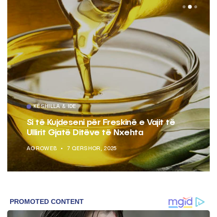
KËSHILLA & IDE
Si të Kujdeseni për Freskinë e Vajit të
Ullirit Gjatë Ditëve të Nxehta
AGROWEB
7 QERSHOR, 2025