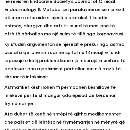
në revistën Endocrine Society’s Journal of Clinical
Endocrinology & Metabolism paralajmëron se njerëzit
që marrin steroide si pjesë e protokollit kundër
astmës, alergjive dhe artritit mund të mos jenë të
aftë të përballen me një sulm të tillë nga koronavirusi.
Ky studim argumenton se njerëzit e prekur nga astma,
ose ata që janë shtruar në spital në 12 muajt e fundit
si pasojë e këtij problemi kanë një mburojë imunitare të
dobësuar dhe rrjedhimisht përballen me një rrezik të
shtuar të infeksionit.
Astmatikët këshillohen t’i përmbahen këshillave të
mjekëve për të shmangur çdo episod që kërcënon
frymëmarrjen.
Ata duhet të kenë në shtëpi të gjitha medikamentet
dhe pajisjet që lehtësojnë frymëmarrjen në mënyrë që