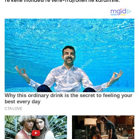
të kenë mundësi të vetë-trajtohen në karantinë.