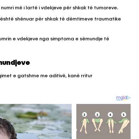
umri më i lartë i vdekjeve për shkak të tumoreve.
ve është shënuar për shkak të dëmtimeve traumatike
numrin e vdekjeve nga simptoma e sëmundje të
mundjeve
hqimet e gatshme me aditivë, kanë rritur