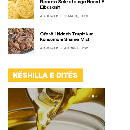
Receta Sekrete nga Nënat E
Elbasanit
AGROWEB
13 MARS, 2025
Çfarë i Ndodh Trupit kur
Konsumoni Shumë Mish
AGROWEB
4 KORRIK, 2025
KËSHILLA E DITËS