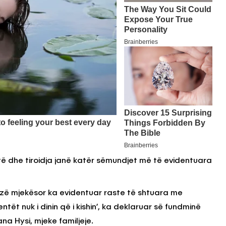
ë dhe tiroidja janë katër sëmundjet më të evidentuara
bazë mjekësor ka evidentuar raste të shtuara me
tët nuk i dinin që i kishin’, ka deklaruar së fundminë
ana Hysi, mjeke familjeje.