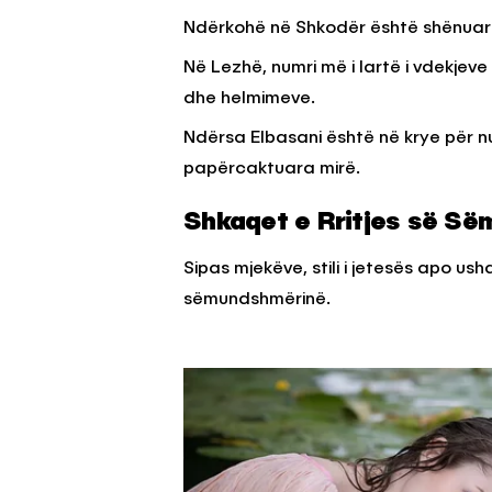
Ndërkohë në Shkodër është shënuar n
Në Lezhë, numri më i lartë i vdekje
dhe helmimeve.
Ndërsa Elbasani është në krye për 
papërcaktuara mirë.
Shkaqet e Rritjes së Së
Sipas mjekëve, stili i jetesës apo us
sëmundshmërinë.