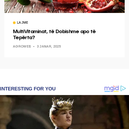
LAJME
MultiVitaminat, të Dobishme apo të
Tepërta?
AGROWEB
3 JANAR, 2025