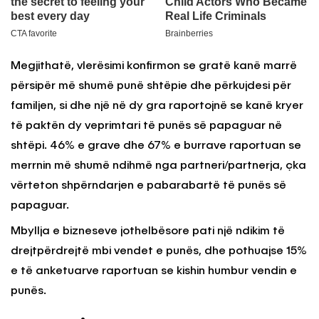
Megjithatë, vlerësimi konfirmon se gratë kanë marrë
përsipër më shumë punë shtëpie dhe përkujdesi për
familjen, si dhe një në dy gra raportojnë se kanë kryer
të paktën dy veprimtari të punës së papaguar në
shtëpi. 46% e grave dhe 67% e burrave raportuan se
merrnin më shumë ndihmë nga partneri/partnerja, çka
vërteton shpërndarjen e pabarabartë të punës së
papaguar.
Mbyllja e bizneseve jothelbësore pati një ndikim të
drejtpërdrejtë mbi vendet e punës, dhe pothuajse 15%
e të anketuarve raportuan se kishin humbur vendin e
punës.