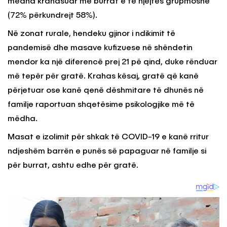
mëdha krahasuar me burrat e të njëjtës grupmoshë
(72% përkundrejt 58%).
Në zonat rurale, hendeku gjinor i ndikimit të
pandemisë dhe masave kufizuese në shëndetin
mendor ka një diferencë prej 21 pë qind, duke rënduar
më tepër për gratë. Krahas kësaj, gratë që kanë
përjetuar ose kanë qenë dëshmitare të dhunës në
familje raportuan shqetësime psikologjike më të
mëdha.
Masat e izolimit për shkak të COVID-19 e kanë rritur
ndjeshëm barrën e punës së papaguar në familje si
për burrat, ashtu edhe për gratë.