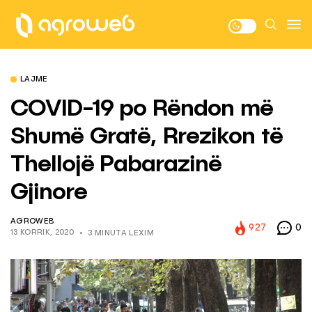
LAJME
COVID-19 po Rëndon më
Shumë Gratë, Rrezikon të
Thellojë Pabarazinë
Gjinore
AGROWEB
927
0
13 KORRIK, 2020
3 MINUTA LEXIM