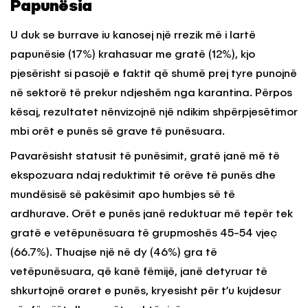
Papunësia
U duk se burrave iu kanosej një rrezik më i lartë
papunësie (17%) krahasuar me gratë (12%), kjo
pjesërisht si pasojë e faktit që shumë prej tyre punojnë
në sektorë të prekur ndjeshëm nga karantina. Përpos
kësaj, rezultatet nënvizojnë një ndikim shpërpjesëtimor
mbi orët e punës së grave të punësuara.
Pavarësisht statusit të punësimit, gratë janë më të
ekspozuara ndaj reduktimit të orëve të punës dhe
mundësisë së pakësimit apo humbjes së të
ardhurave. Orët e punës janë reduktuar më tepër tek
gratë e vetëpunësuara të grupmoshës 45-54 vjeç
(66.7%). Thuajse një në dy (46%) gra të
vetëpunësuara, që kanë fëmijë, janë detyruar të
shkurtojnë oraret e punës, kryesisht për t’u kujdesur