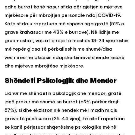
edhe burrat kanë hasur sfida për gjetjen e mjeteve
mjekësore për mbrojtjen personale ndaj COVID-19.
Këto sfida u raportuan më shpesh nga gratë (51% e
grave krahasuar me 43% e burrave). Në lidhje me
grupmoshat, vajzat e reja të moshës 18-24 vjeç kishin
më tepër gjasa të përballeshin me shumë/disa
vështirësi në aksesin ndaj shërbimeve shëndetësore
dhe mjeteve mbrojtëse mjekësore.
Shëndeti Psikologjik dhe Mendor
Lidhur me shëndetin psikologjik dhe mendor, gratë
janë prekur më shumë se burrat (69% përkundrejt
57%), si dhe ekziston një hendek më i madh midis
grave të punësuara (35-44 vjeç), të cilat raportuan
se kanë përjetuar shqetësime psikologjike më të