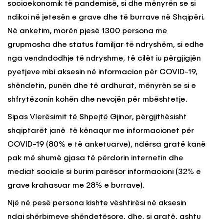
socioekonomik të pandemisë, si dhe mënyrën se si
ndikoi në jetesën e grave dhe të burrave në Shqipëri.
Në anketim, morën pjesë 1300 persona me
grupmosha dhe status familjar të ndryshëm, si edhe
nga vendndodhje të ndryshme, të cilët iu përgjigjën
pyetjeve mbi aksesin në informacion për COVID-19,
shëndetin, punën dhe të ardhurat, mënyrën se si e
shfrytëzonin kohën dhe nevojën për mbështetje.
Sipas Vlerësimit të Shpejtë Gjinor, përgjithësisht
shqiptarët janë të kënaqur me informacionet për
COVID-19 (80% e të anketuarve), ndërsa gratë kanë
pak më shumë gjasa të përdorin internetin dhe
mediat sociale si burim parësor informacioni (32% e
grave krahasuar me 28% e burrave).
Një në pesë persona kishte vështirësi në aksesin
ndaj shërbimeve shëndetësore, dhe, si gratë, ashtu