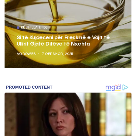
KËSHILLA & IDE
Si të Kujdeseni për Freskinë e Vajit të
Ullirit Gjatë Ditëve të Nxehta
AGROWEB
7 QERSHOR, 2025