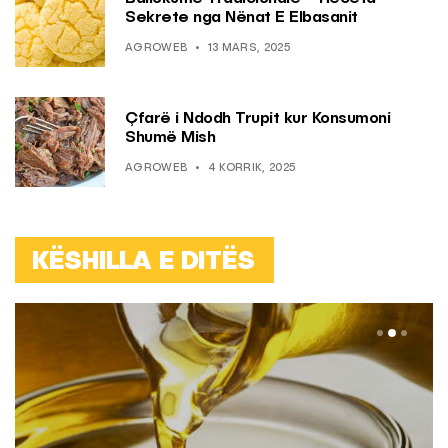
Sekrete nga Nënat E Elbasanit
AGROWEB
13 MARS, 2025
Çfarë i Ndodh Trupit kur Konsumoni
Shumë Mish
AGROWEB
4 KORRIK, 2025
KËSHILLA E DITËS