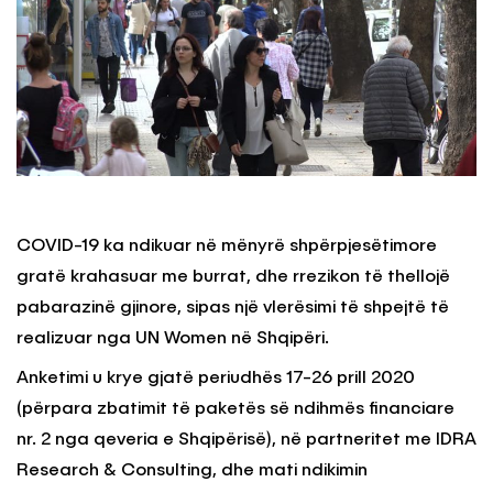
COVID-19 ka ndikuar në mënyrë shpërpjesëtimore
gratë krahasuar me burrat, dhe rrezikon të thellojë
pabarazinë gjinore, sipas një vlerësimi të shpejtë të
realizuar nga UN Women në Shqipëri.
Anketimi u krye gjatë periudhës 17-26 prill 2020
(përpara zbatimit të paketës së ndihmës financiare
nr. 2 nga qeveria e Shqipërisë), në partneritet me IDRA
Research & Consulting, dhe mati ndikimin