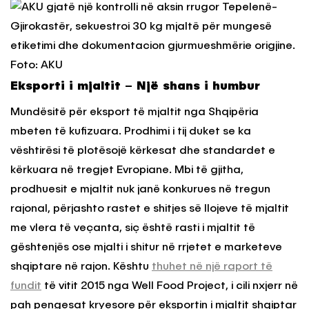
Eksporti i mjaltit – Një shans i humbur
Mundësitë për eksport të mjaltit nga Shqipëria
mbeten të kufizuara. Prodhimi i tij duket se ka
vështirësi të plotësojë kërkesat dhe standardet e
kërkuara në tregjet Evropiane. Mbi të gjitha,
prodhuesit e mjaltit nuk janë konkurues në tregun
rajonal, përjashto rastet e shitjes së llojeve të mjaltit
me vlera të veçanta, siç është rasti i mjaltit të
gështenjës ose mjalti i shitur në rrjetet e marketeve
shqiptare në rajon. Kështu
thuhet në një raport të
fundit
të vitit 2015 nga Well Food Project, i cili nxjerr në
pah pengesat kryesore për eksportin i mjaltit shqiptar