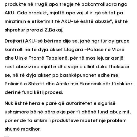
produkte në rrugë apo tregje të pakontrolluara nga
AKU. Çdo produkt, mjaltë apo vaj ulliri që shitet pa
miratimin e etiketimit të AKU-së është abuziv”, është
shprehur prerazi Z.Bakaj.
Drejtori i AKU-së bëri me dije se, janë ngritur dy grupe
kontrolli në të dyja akset Llogara –Palasë në Vlorë
dhe Ujin e Ftohtë Tepelenë, për të mos lejuar asnjë
rast abuziv me mjaltin dhe vajin e ullirit duke theksuar
se, në të dyja akset po bashkëpunohet edhe me
Policinë e Shtetit dhe Antikrimin Ekonomik për t’i shkuar
deri në fund këtij procesi.
Nuk është hera e parë që autoritetet e sigurisë
ushqimore bëjnë përpjekje për t’i dhënë fund abuzimit,
por ende falsifikimi i produkteve mbetet një problem
shumë madhor.