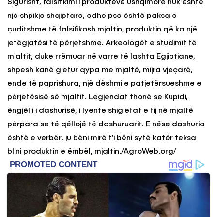
Sigurisht, falsifikimi i produkteve ushqimore nuk është
një shpikje shqiptare, edhe pse është paksa e
çuditshme të falsifikosh mjaltin, produktin që ka një
jetëgjatësi të përjetshme. Arkeologët e studimit të
mjaltit, duke rrëmuar në varre të lashta Egjiptiane,
shpesh kanë gjetur qypa me mjaltë, mijra vjeçarë,
ende të paprishura, një dëshmi e patjetërsueshme e
përjetësisë së mjaltit. Legjendat thonë se Kupidi,
ëngjëlli i dashurisë, i lyente shigjetat e tij në mjaltë
përpara se të qëllojë të dashuruarit. E nëse dashuria
është e verbër, ju bëni mirë t’i bëni sytë katër teksa
blini produktin e ëmbël, mjaltin./AgroWeb.org/