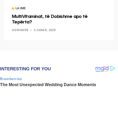
LAJME
MultiVitaminat, të Dobishme apo të
Tepërta?
AGROWEB
3 JANAR, 2025