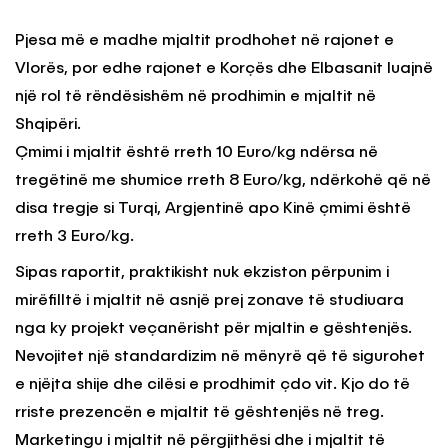
Pjesa më e madhe mjaltit prodhohet në rajonet e
Vlorës, por edhe rajonet e Korçës dhe Elbasanit luajnë
një rol të rëndësishëm në prodhimin e mjaltit në
Shqipëri.
Çmimi i mjaltit është rreth 10 Euro/kg ndërsa në
tregëtinë me shumice rreth 8 Euro/kg, ndërkohë që në
disa tregje si Turqi, Argjentinë apo Kinë çmimi është
rreth 3 Euro/kg.
Sipas raportit, praktikisht nuk ekziston përpunim i
mirëfilltë i mjaltit në asnjë prej zonave të studiuara
nga ky projekt veçanërisht për mjaltin e gështenjës.
Nevojitet një standardizim në mënyrë që të sigurohet
e njëjta shije dhe cilësi e prodhimit çdo vit. Kjo do të
rriste prezencën e mjaltit të gështenjës në treg.
Marketingu i mjaltit në përgjithësi dhe i mjaltit të