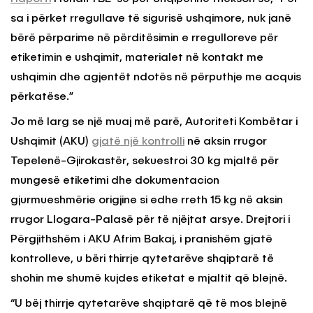
sa i përket rregullave të sigurisë ushqimore, nuk janë
bërë përparime në përditësimin e rregulloreve për
etiketimin e ushqimit, materialet në kontakt me
ushqimin dhe agjentët ndotës në përputhje me acquis
përkatëse.”
Jo më larg se një muaj më parë, Autoriteti Kombëtar i
Ushqimit (AKU)
gjatë një kontrolli
në aksin rrugor
Tepelenë-Gjirokastër, sekuestroi 30 kg mjaltë për
mungesë etiketimi dhe dokumentacion
gjurmueshmërie origjine si edhe rreth 15 kg në aksin
rrugor Llogara-Palasë për të njëjtat arsye. Drejtori i
Përgjithshëm i AKU Afrim Bakaj, i pranishëm gjatë
kontrolleve, u bëri thirrje qytetarëve shqiptarë të
shohin me shumë kujdes etiketat e mjaltit që blejnë.
“U bëj thirrje qytetarëve shqiptarë që të mos blejnë