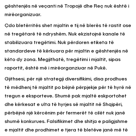
gështenjës në veçanti në Tropojë dhe Reç nuk është i
mirëorganizuar.
Çdo bletërritës shet mjaltin e tij në blerës të rastit ose
në tregëtarë të ndryshëm. Nuk ekzistojnë kanale të
stabilizuara tregëtimi. Nuk përdoren etiketa të
standardeve të kërkuara për mjaltin e gështenjës në
këto dy zona. Megjithatë, tregëtimi i mjaltit, sipas
raportit, është më i mirëorganziuar në Pukë.
Gjithsesi, për një strategji diversifikimi, disa prodhues
të mëdhenj të mjaltit po bëjnë përpjekje për të hyrë në
tregun e eksporteve. Shumë pak mjaltë eskportohet
dhe kërkesat e ulta të hyrjes së mjaltit në Shqipëri,
përbëjnë një kërcënim për fermerët të cilët nuk janë
shumë konkurues. Falsifikimet dhe shitja e paligjshme
e mjaltit dhe prodhimet e tjera të bletëve janë më të