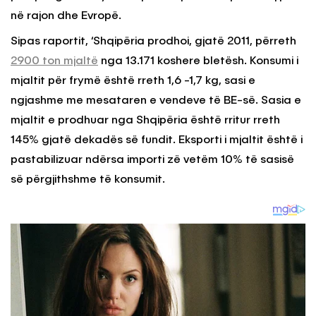
në rajon dhe Evropë.
Sipas raportit, ‘Shqipëria prodhoi, gjatë 2011, përreth
2900 ton mjaltë
nga 13.171 koshere bletësh. Konsumi i
mjaltit për frymë është rreth 1,6 -1,7 kg, sasi e
ngjashme me mesataren e vendeve të BE-së. Sasia e
mjaltit e prodhuar nga Shqipëria është rritur rreth
145% gjatë dekadës së fundit. Eksporti i mjaltit është i
pastabilizuar ndërsa importi zë vetëm 10% të sasisë
së përgjithshme të konsumit.