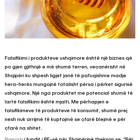
Falsifikimi i produkteve ushqimore është një biznes që
po gjen gjithnjë e më shumë terren, veçanërisht në
Shqipëri ku shpesh ligjet janë të pafuqishme madje
hera-herës mungojnë totalisht përsa i përket sigurisë
ushqimore. Një nga produktet me potencial shumë të
lartë falsifikimi është mjalti. Me përhapjen e
falsifikimeve të produkteve të konsumit, shumë prej
nesh nuk arrijmë të kuptojmë se çfarë blejmë e për
çfarë na shitet.
Raporti
i fundit i BE-së për Shqipërinë thekson se, “Për