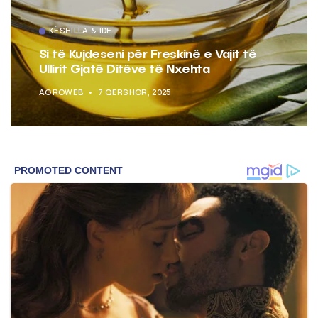
KËSHILLA & IDE
Si të Kujdeseni për Freskinë e Vajit të
Ullirit Gjatë Ditëve të Nxehta
AGROWEB
7 QERSHOR, 2025