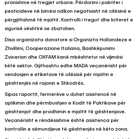
pranishme në tregjet urbane. Përdorimi i pakriter i
pesticideve në bimësi ndikon negativisht në cilësinë e
përgjithshmë të mjaltit. Kontrolli i tregut dhe kriteret e
sigurisë vështirë se zbatohen.
Disa organizata donatore si Organizta Hollandeze e
Zhvillimi, Cooperazione Italiana, Bashkëpunimi
Zvicerian dhe OXFAM kanë mbështetur në vijimësi
këtë sektor. Gjithashtu edhe MADA veçanërisht për
vendosjen e etiketave të cilësisë për mjaltin e
gështenjës në rajonin e Shkodrës.
Sipas raportit, fermerëve u duhet asistencë në
aplikimin dhe përmbushjen e Kodit të Paktikave për
gështenjat dhe prodhimin e mjaltit të gështenjave.
Veçanërisht e rëndësishme është asistenca për
kontrollin e sëmundjeve të gështenjës në këto zona.