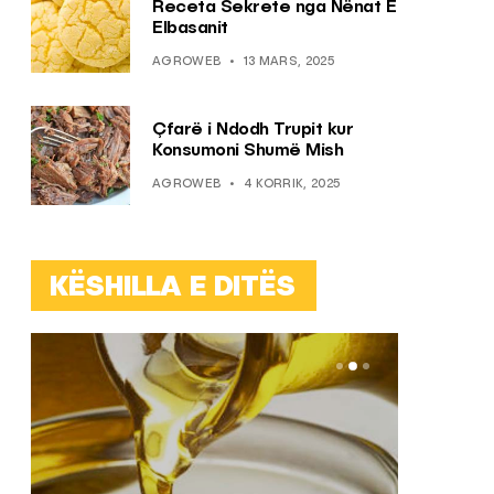
Receta Sekrete nga Nënat E
Elbasanit
AGROWEB
13 MARS, 2025
Çfarë i Ndodh Trupit kur
Konsumoni Shumë Mish
AGROWEB
4 KORRIK, 2025
KËSHILLA E DITËS