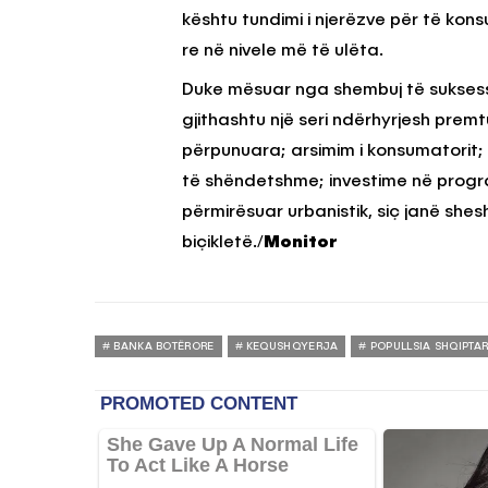
kështu tundimi i njerëzve për të ko
re në nivele më të ulëta.
Duke mësuar nga shembuj të suksess
gjithashtu një seri ndërhyrjesh prem
përpunuara; arsimim i konsumatorit; po
të shëndetshme; investime në progra
përmirësuar urbanistik, siç janë shes
biçikletë./
Monitor
BANKA BOTËRORE
KEQUSHQYERJA
POPULLSIA SHQIPTA