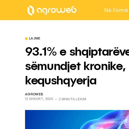
Në Formë
LAJME
93.1% e shqiptarëv
sëmundjet kronike,
kequshqyerja
AGROWEB
12 SHKURT, 2020
2 MINUTA LEXIM