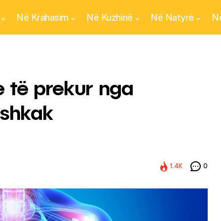
Në Krahasim
Në Kuzhinë
Në Natyrë
Në
e të prekur nga
 shkak
1.4K
0