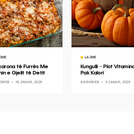
JME
LAJME
arona të Furrës Me
Kungulli – Plot Vitamin
in e Gjelit të Detit
Pak Kalori
OWEB
18 JANAR, 2025
AGROWEB
3 JANAR, 2025