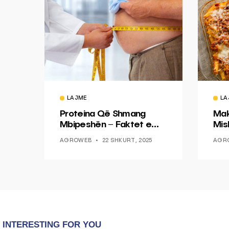
LAJME
LA
Proteina Që Shmang
Mak
Mbipeshën – Faktet e
Mish
Reja Nga Mjekësia
AGROWEB
22 SHKURT, 2025
AGR