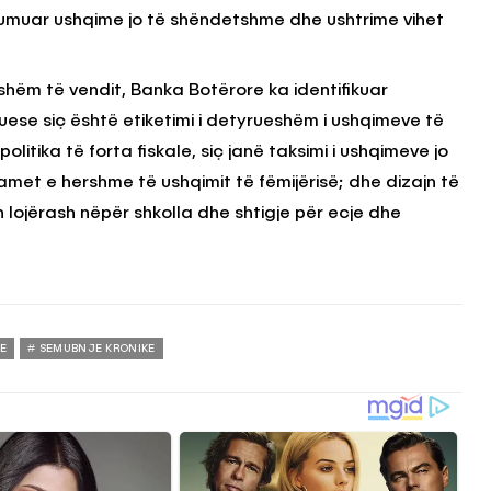
nsumuar ushqime jo të shëndetshme dhe ushtrime vihet
hëm të vendit, Banka Botërore ka identifikuar
tuese siç është etiketimi i detyrueshëm i ushqimeve të
litika të forta fiskale, siç janë taksimi i ushqimeve jo
met e hershme të ushqimit të fëmijërisë; dhe dizajn të
h lojërash nëpër shkolla dhe shtigje për ecje dhe
RE
SEMUBNJE KRONIKE