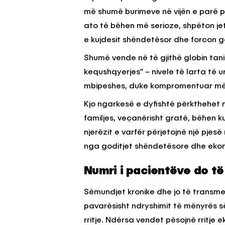
më shumë burimeve në vijën e parë p
ato të bëhen më serioze, shpëton je
e kujdesit shëndetësor dhe forcon g
Shumë vende në të gjithë globin tani
kequshqyerjes” – nivele të larta të ur
mbipeshes, duke kompromentuar më te
Kjo ngarkesë e dyfishtë përkthehet n
familjes, veçanërisht gratë, bëhen k
njerëzit e varfër përjetojnë një pje
nga goditjet shëndetësore dhe ekon
Numri i pacientëve do të 
Sëmundjet kronike dhe jo të transmet
pavarësisht ndryshimit të mënyrës së 
rritje. Ndërsa vendet pësojnë rritje