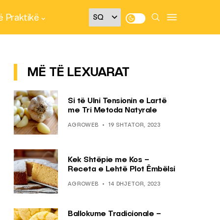
 Praktikë
MË TË LEXUARAT
Si të Ulni Tensionin e Lartë
me Tri Metoda Natyrale
AGROWEB
19 SHTATOR, 2023
Kek Shtëpie me Kos –
Receta e Lehtë Plot Ëmbëlsi
AGROWEB
14 DHJETOR, 2023
Ballokume Tradicionale –