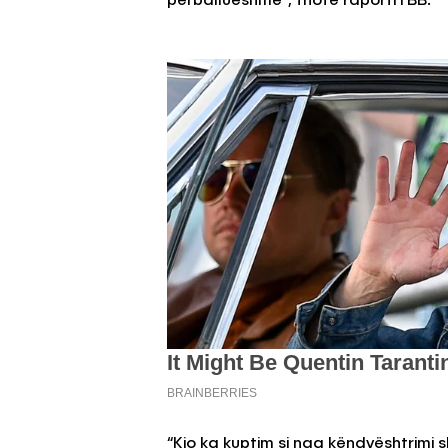
përballueshme”, thotë raporti i BB.
“Kjo ka kuptim si nga këndvështrimi