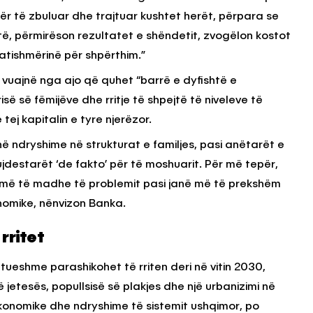
ër të zbuluar dhe trajtuar kushtet herët, përpara se
të, përmirëson rezultatet e shëndetit, zvogëlon kostot
atishmërinë për shpërthim.”
 vuajnë nga ajo që quhet “barrë e dyfishtë e
isë së fëmijëve dhe rritje të shpejtë të niveleve të
j kapitalin e tyre njerëzor.
ë ndryshime në strukturat e familjes, pasi anëtarët e
ujdestarët ‘de fakto’ për të moshuarit. Për më tepër,
së më të madhe të problemit pasi janë më të prekshëm
omike, nënvizon Banka.
rritet
ueshme parashikohet të rriten deri në vitin 2030,
jetesës, popullsisë së plakjes dhe një urbanizimi në
 ekonomike dhe ndryshime të sistemit ushqimor, po