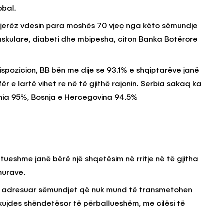
obal.
on njerëz vdesin para moshës 70 vjeç nga këto sëmundje
KËSHILLA & IDE
vaskulare, diabeti dhe mbipesha, citon Banka Botërore
Përdorni
Rreziqet dhe Problemet që
për Ruajtjen
Vijnë Nga Akulloret e
Vjetëruara
spozicion, BB bën me dije se 93.1% e shqiptarëve janë
ër e lartë vihet re në të gjithë rajonin. Serbia sakaq ka
, 2025
AGROWEB
10 QERSHOR, 2025
ia 95%, Bosnja e Hercegovina 94.5%
ueshme janë bërë një shqetësim në rritje në të gjitha
hurave.
të adresuar sëmundjet që nuk mund të transmetohen
kujdes shëndetësor të përballueshëm, me cilësi të