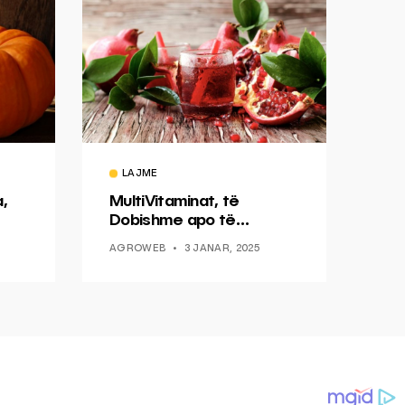
LAJME
a,
MultiVitaminat, të
Dobishme apo të
Tepërta?
AGROWEB
3 JANAR, 2025