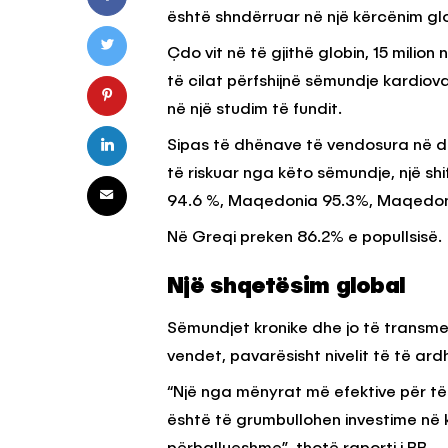
është shndërruar në një kërcënim gl
Çdo vit në të gjithë globin, 15 mili
KËSHILLA & IDE
të cilat përfshijnë sëmundje kardio
Pse Nuk Duhet të 
në një studim të fundit.
Letrën e Aluminit 
e Ushqimeve
Sipas të dhënave të vendosura në di
të riskuar nga këto sëmundje, një shif
AGROWEB
7 QERSHOR
94.6 %, Maqedonia 95.3%, Maqedon
Në Greqi preken 86.2% e popullsisë.
Një shqetësim global
Sëmundjet kronike dhe jo të transmet
vendet, pavarësisht nivelit të të ard
“Një nga mënyrat më efektive për 
është të grumbullohen investime në 