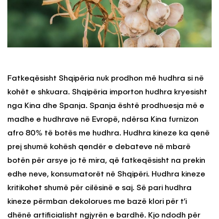
Fatkeqësisht Shqipëria nuk prodhon më hudhra si në
kohët e shkuara. Shqipëria importon hudhra kryesisht
nga Kina dhe Spanja. Spanja është prodhuesja më e
madhe e hudhrave në Evropë, ndërsa Kina furnizon
afro 80% të botës me hudhra. Hudhra kineze ka qenë
prej shumë kohësh qendër e debateve në mbarë
botën për arsye jo të mira, që fatkeqësisht na prekin
edhe neve, konsumatorët në Shqipëri. Hudhra kineze
kritikohet shumë për cilësinë e saj. Së pari hudhra
kineze përmban dekolorues me bazë klori për t’i
dhënë artificialisht ngjyrën e bardhë. Kjo ndodh për