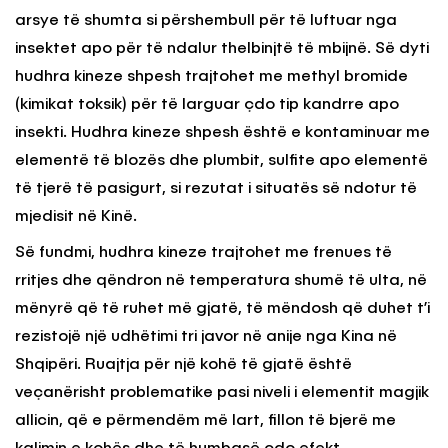
arsye të shumta si përshembull për të luftuar nga
insektet apo për të ndalur thelbinjtë të mbijnë. Së dyti
hudhra kineze shpesh trajtohet me methyl bromide
(kimikat toksik) për të larguar çdo tip kandrre apo
insekti. Hudhra kineze shpesh është e kontaminuar me
elementë të blozës dhe plumbit, sulfite apo elementë
të tjerë të pasigurt, si rezutat i situatës së ndotur të
mjedisit në Kinë.
Së fundmi, hudhra kineze trajtohet me frenues të
rritjes dhe qëndron në temperatura shumë të ulta, në
mënyrë që të ruhet më gjatë, të mëndosh që duhet t’i
rezistojë një udhëtimi tri javor në anije nga Kina në
Shqipëri. Ruajtja për një kohë të gjatë është
veçanërisht problematike pasi niveli i elementit magjik
allicin, që e përmendëm më lart, fillon të bjerë me