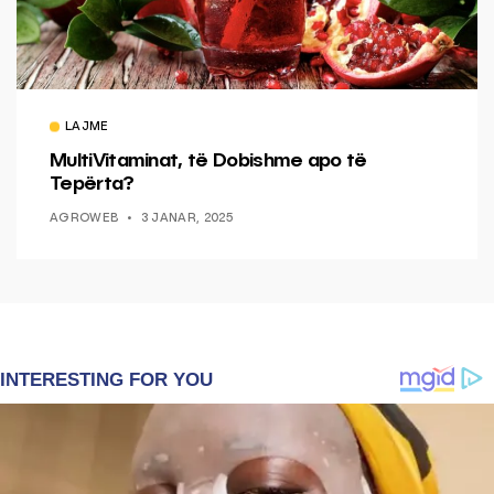
LAJME
MultiVitaminat, të Dobishme apo të
Tepërta?
AGROWEB
3 JANAR, 2025