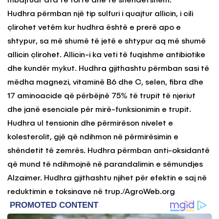
mbajtuar ata të fortë dhe të shëndetshëm.
Hudhra përmban një tip sulfuri i quajtur allicin, i cili
çlirohet vetëm kur hudhra është e prerë apo e
shtypur, sa më shumë të jetë e shtypur aq më shumë
allicin çlirohet. Allicin-i ka veti të fuqishme antibiotike
dhe kundër mykut. Hudhra gjithashtu përmban sasi të
mëdha magnezi, vitaminë B6 dhe C, selen, fibra dhe
17 aminoacide që përbëjnë 75% të trupit të njeriut
dhe janë esenciale për mirë-funksionimin e trupit.
Hudhra ul tensionin dhe përmirëson nivelet e
kolesterolit, gjë që ndihmon në përmirësimin e
shëndetit të zemrës. Hudhra përmban anti-oksidantë
që mund të ndihmojnë në parandalimin e sëmundjes
Alzaimer. Hudhra gjithashtu njihet për efektin e saj në
reduktimin e toksinave në trup./AgroWeb.org