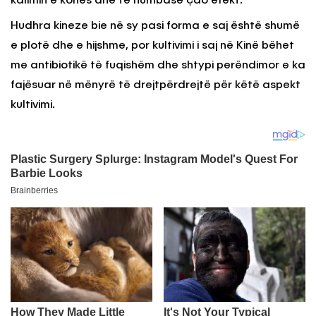
kalimin e kohës dhe të humbasë çdo efekt.
Hudhra kineze bie në sy pasi forma e saj është shumë
e plotë dhe e hijshme, por kultivimi i saj në Kinë bëhet
me antibiotikë të fuqishëm dhe shtypi perëndimor e ka
fajësuar në mënyrë të drejtpërdrejtë për këtë aspekt
kultivimi.