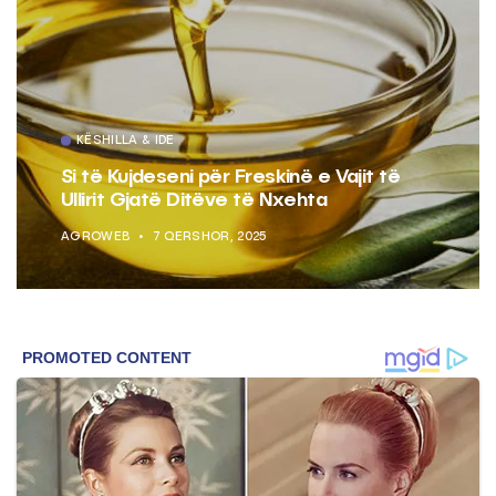
KËSHILLA & IDE
Si të Kujdeseni për Freskinë e Vajit të
Ullirit Gjatë Ditëve të Nxehta
AGROWEB
7 QERSHOR, 2025