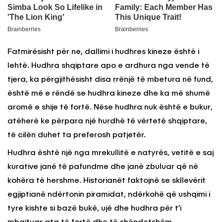
Fatmirësisht për ne, dallimi i hudhres kineze është i
lehtë. Hudhra shqiptare apo e ardhura nga vende të
tjera, ka përgjithësisht disa rrënjë të mbetura në fund,
është më e rëndë se hudhra kineze dhe ka më shumë
aromë e shije të fortë. Nëse hudhra nuk është e bukur,
atëherë ke përpara një hurdhë të vërtetë shqiptare,
të cilën duhet ta preferosh patjetër.
Hudhra është një nga mrekullitë e natyrës, vetitë e saj
kurative janë të pafundme dhe janë zbuluar që në
kohëra të hershme. Historianët faktojnë se skllevërit
egjiptianë ndërtonin piramidat, ndërkohë që ushqimi i
tyre kishte si bazë bukë, ujë dhe hudhra për t’i