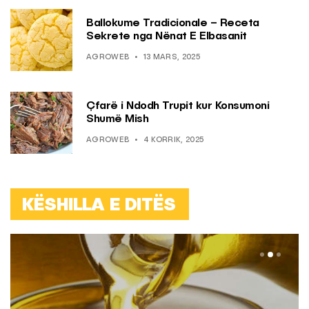
Ballokume Tradicionale – Receta
Sekrete nga Nënat E Elbasanit
AGROWEB
13 MARS, 2025
Çfarë i Ndodh Trupit kur Konsumoni
Shumë Mish
AGROWEB
4 KORRIK, 2025
KËSHILLA E DITËS