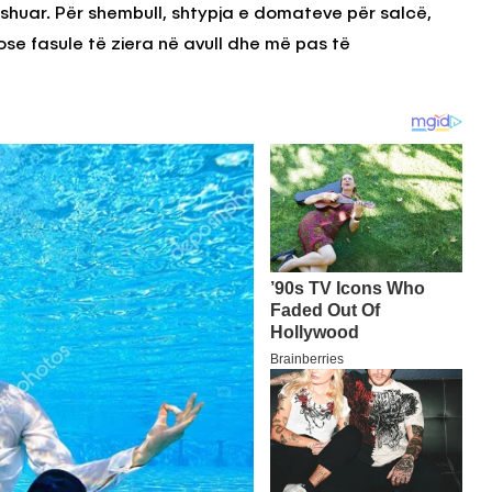
yshuar. Për shembull, shtypja e domateve për salcë,
se fasule të ziera në avull dhe më pas të