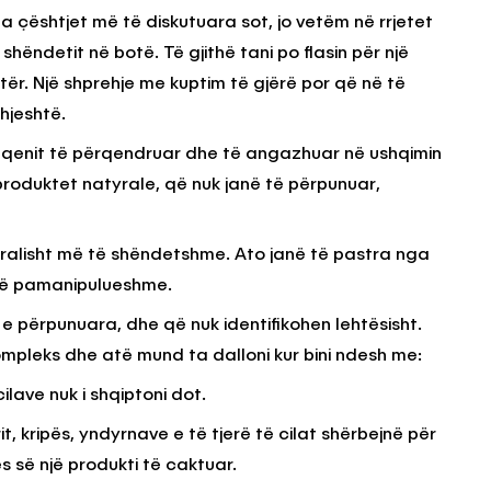
 çështjet më të diskutuara sot, jo vetëm në rrjetet
shëndetit në botë. Të gjithë tani po flasin për një
KËSHILLA & IDE
tër. Një shprehje me kuptim të gjërë por që në të
Përdorni
Rreziqet dhe Problemet që
hjeshtë.
për Ruajtjen
Vijnë Nga Akulloret e
ë qenit të përqendruar dhe të angazhuar në ushqimin
Vjetëruara
produktet natyrale, që nuk janë të përpunuar,
, 2025
AGROWEB
10 QERSHOR, 2025
tyralisht më të shëndetshme. Ato janë të pastra nga
 të pamanipulueshme.
 e përpunuara, dhe që nuk identifikohen lehtësisht.
mpleks dhe atë mund ta dalloni kur bini ndesh me:
lave nuk i shqiptoni dot.
, kripës, yndyrnave e të tjerë të cilat shërbejnë për
s së një produkti të caktuar.