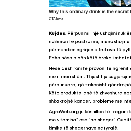
Kujdes
: Përpunimi i një ushqimi nuk 
ndihmon të pastrojmë, menaxhojmë 
përmendim: ngrirjen e frutave të pylli
Edhe nëse e bën këtë brokoli mbetet
Nëse dëshironi të provoni të ngrënit
më i tmerrshëm. Thjesht ju sugjerojm
përpunuara, që zakonisht qëndrojnë 
Këto produkte janë të zhveshura ng
shkaktojnë kancer, probleme me infert
AgroWeb.org ju këshillon të tregoni
me vitamina” ose “pa sheqer”. Çuditë
kimike të sheqernave natyralë.