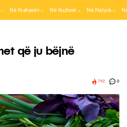
Në Krahasim
Në Kuzhinë
Në Natyrë
Në
met që ju bëjnë
792
0