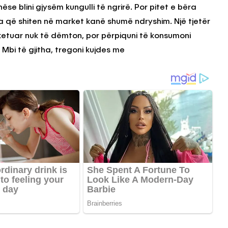
se blini gjysëm kungulli të ngrirë. Por pitet e bëra
 që shiten në market kanë shumë ndryshim. Një tjetër
aketuar nuk të dëmton, por përpiquni të konsumoni
 Mbi të gjitha, tregoni kujdes me