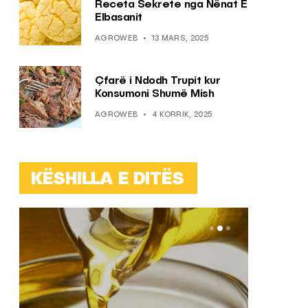
Receta Sekrete nga Nënat E
Elbasanit
AGROWEB
13 MARS, 2025
Çfarë i Ndodh Trupit kur
Konsumoni Shumë Mish
AGROWEB
4 KORRIK, 2025
KËSHILLA E DITËS