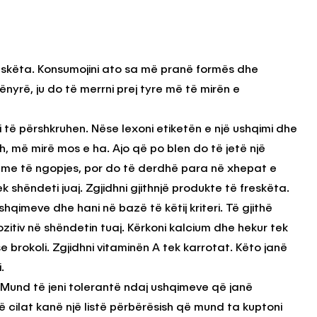
eskëta. Konsumojini ato sa më pranë formës dhe
nyrë, ju do të merrni prej tyre më të mirën e
i të përshkruhen. Nëse lexoni etiketën e një ushqimi dhe
sh, më mirë mos e ha. Ajo që po blen do të jetë një
rreme të ngopjes, por do të derdhë para në xhepat e
shëndeti juaj. Zgjidhni gjithnjë produkte të freskëta.
shqimeve dhe hani në bazë të këtij kriteri. Të gjithë
zitiv në shëndetin tuaj. Kërkoni kalcium dhe hekur tek
e brokoli. Zgjidhni vitaminën A tek karrotat. Këto janë
.
Mund të jeni tolerantë ndaj ushqimeve që janë
të cilat kanë një listë përbërësish që mund ta kuptoni