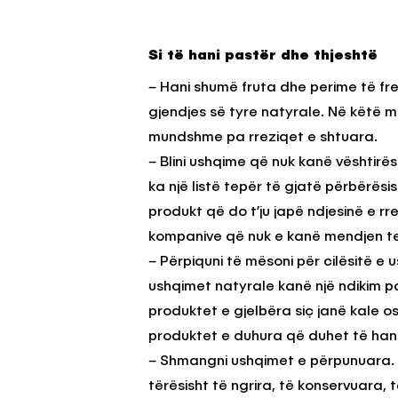
Si të hani pastër dhe thjeshtë
– Hani shumë fruta dhe perime të fr
gjendjes së tyre natyrale. Në këtë më
mundshme pa rreziqet e shtuara.
– Blini ushqime që nuk kanë vështirës
ka një listë tepër të gjatë përbërësi
produkt që do t’ju japë ndjesinë e 
kompanive që nuk e kanë mendjen tek 
– Përpiquni të mësoni për cilësitë e u
ushqimet natyrale kanë një ndikim po
produktet e gjelbëra siç janë kale os
produktet e duhura që duhet të hani
– Shmangni ushqimet e përpunuara. 
tërësisht të ngrira, të konservuara, 