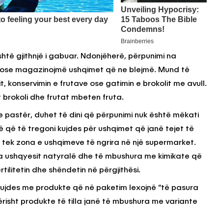
është gjithnjë i gabuar. Ndonjëherë, përpunimi na
ose magazinojmë ushqimet që ne blejmë. Mund të
t, konservimin e frutave ose gatimin e brokolit me avull.
 brokoli dhe frutat mbeten fruta.
 e pastër, duhet të dini që përpunimi nuk është mëkati
ë që të tregoni kujdes për ushqimet që janë tejet të
tek zona e ushqimeve të ngrira në një supermarket.
a ushqyesit natyralë dhe të mbushura me kimikate që
ilitetin dhe shëndetin në përgjithësi.
 kujdes me produkte që në paketim lexojnë “të pasura
risht produkte të tilla janë të mbushura me variante