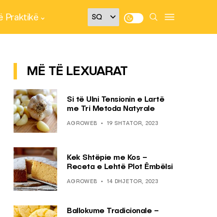
 Praktikë
MË TË LEXUARAT
Si të Ulni Tensionin e Lartë
me Tri Metoda Natyrale
AGROWEB
19 SHTATOR, 2023
Kek Shtëpie me Kos –
Receta e Lehtë Plot Ëmbëlsi
AGROWEB
14 DHJETOR, 2023
Ballokume Tradicionale –