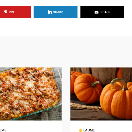
PIN
SHARE
SHARE
JME
LAJME