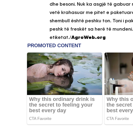
dhe besoni. Nuk ka asgjë të gabuar në
vetë krahasuar me pitet e paketuara
shembull është peshku ton. Toni i p
peshk të freskët sa herë të mundeni.
etiketat./
AgroWeb.org