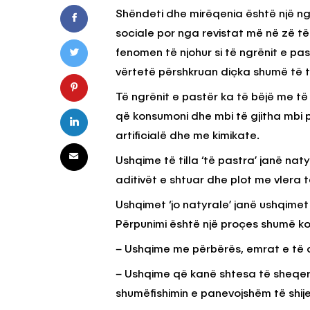
Shëndeti dhe mirëqenia është një nga
sociale por nga revistat më në zë të 
KËSHILLA & IDE
fenomen të njohur si të ngrënit e pas
Pse Nuk Duhet të 
vërtetë përshkruan diçka shumë të t
Letrën e Aluminit 
Të ngrënit e pastër ka të bëjë me t
e Ushqimeve
që konsumoni dhe mbi të gjitha mbi 
AGROWEB
7 QERSHOR
artificialë dhe me kimikate.
Ushqime të tilla ‘të pastra’ janë na
aditivët e shtuar dhe plot me vlera
Ushqimet ‘jo natyrale’ janë ushqimet
Përpunimi është një proçes shumë ko
– Ushqime me përbërës, emrat e të ci
– Ushqime që kanë shtesa të sheqerit
shumëfishimin e panevojshëm të shije