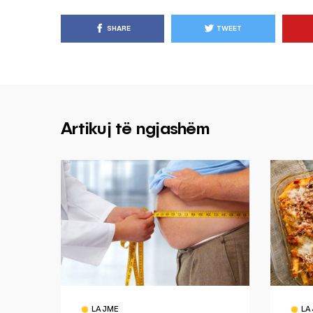
SHARE
TWEET
Artikuj të ngjashëm
LAJME
LA