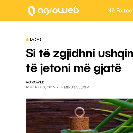
Në Formë
LAJME
Si të zgjidhni ushqi
të jetoni më gjatë
AGROWEB
16 NËNTOR, 2016
4 MINUTA LEXIM