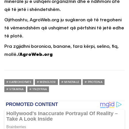
minerale ju e ushqeni organizmin dhe e ndihmoni atë
që të jetë i shëndetshëm.
Gjithashtu, AgroWeb.org ju sugkeron që të tregoheni
të vëmendshëm që ushqimet që përfshini të jetë edhe
të plotë.
Pra zgjidhni boronica, banane, fara kërpi, selino, fiq,
mollë.
/AgroWeb.org
KARBOHIDRATE
MENGJESI
MINERALE
PROTEINA
VITAMINA
YNDYRNA