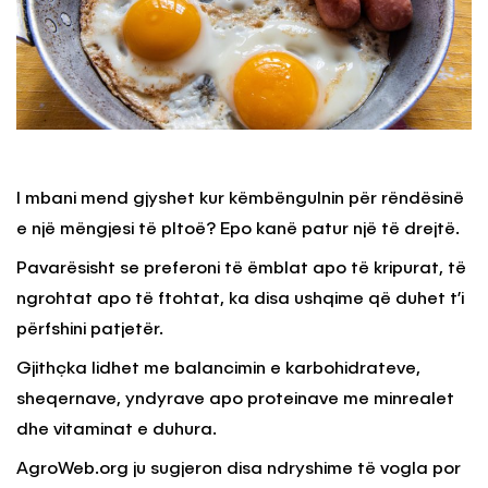
I mbani mend gjyshet kur këmbëngulnin për rëndësinë
e një mëngjesi të pltoë? Epo kanë patur një të drejtë.
Pavarësisht se preferoni të ëmblat apo të kripurat, të
ngrohtat apo të ftohtat, ka disa ushqime që duhet t’i
përfshini patjetër.
Gjithçka lidhet me balancimin e karbohidrateve,
sheqernave, yndyrave apo proteinave me minrealet
dhe vitaminat e duhura.
AgroWeb.org ju sugjeron disa ndryshime të vogla por