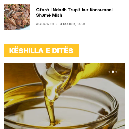
Çfarë i Ndodh Trupit kur Konsumoni
Shumë Mish
AGROWEB
4 KORRIK, 2025
KËSHILLA E DITËS