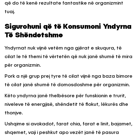
që do të kenë rezultate fantastike në organizmint
tuaj.
Sigurohuni që të Konsumoni Yndyrna
Të Shëndetshme
Yndyrnat nuk vijnë vetëm nga gjërat e skuqura, të
cilat le të themi të vërtetën që nuk janë shumë të mira
për organizmin.
Pork a një grup prej tyre të cilat vijnë nga baza bimore
të cilat janë shumë të domosdoshme për organizmin.
Këto yndyrna janë thelbësore për funskionin e trurit,
niveleve të energjisë, shëndetit të flokut, lëkurës dhe
thonjve.
Ushqime si avokadot, farat chia, farat e linit, bajamet,
shqemet, vaji i peshkut apo vezët janë të pasura