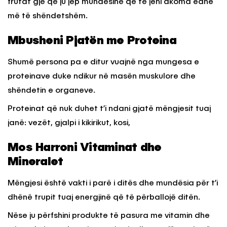
frutat gjë që ju jep mundësinë që të jeni akoma edhe
më të shëndetshëm.
Mbusheni Pjatën me Proteina
Shumë persona pa e ditur vuajnë nga mungesa e
proteinave duke ndikur në masën muskulore dhe
shëndetin e organeve.
Proteinat që nuk duhet t’i ndani gjatë mëngjesit tuaj
janë: vezët, gjalpi i kikirikut, kosi,
Mos Harroni Vitaminat dhe
Mineralet
Mëngjesi është vakti i parë i ditës dhe mundësia për t’i
dhënë trupit tuaj energjinë që të përballojë ditën.
Nëse ju përfshini produkte të pasura me vitamin dhe