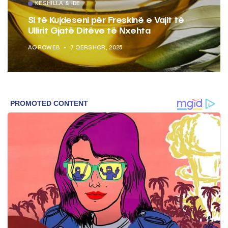
KËSHILLA & IDE
Si të Kujdeseni për Freskinë e Vajit të
Ullirit Gjatë Ditëve të Nxehta
AGROWEB
7 QERSHOR, 2025