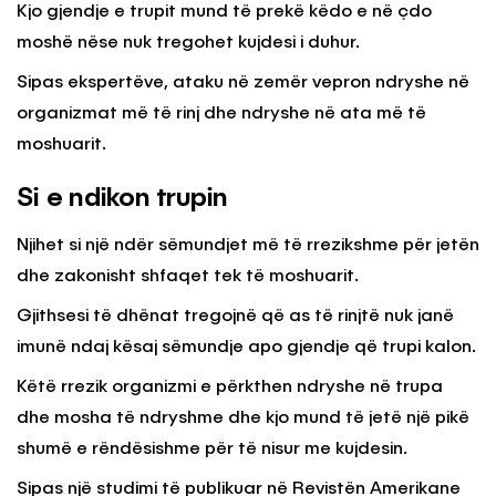
Kjo gjendje e trupit mund të prekë këdo e në çdo
moshë nëse nuk tregohet kujdesi i duhur.
Sipas ekspertëve, ataku në zemër vepron ndryshe në
organizmat më të rinj dhe ndryshe në ata më të
moshuarit.
Si e ndikon trupin
Njihet si një ndër sëmundjet më të rrezikshme për jetën
dhe zakonisht shfaqet tek të moshuarit.
Gjithsesi të dhënat tregojnë që as të rinjtë nuk janë
imunë ndaj kësaj sëmundje apo gjendje që trupi kalon.
Këtë rrezik organizmi e përkthen ndryshe në trupa
dhe mosha të ndryshme dhe kjo mund të jetë një pikë
shumë e rëndësishme për të nisur me kujdesin.
Sipas një studimi të publikuar në Revistën Amerikane