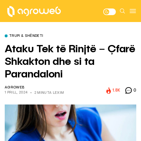
TRUPI & SHËNDETI
Ataku Tek të Rinjtë – Çfarë
Shkakton dhe si ta
Parandaloni
AGROWEB
1.8K
0
1 PRILL, 2024
2 MINUTA LEXIM