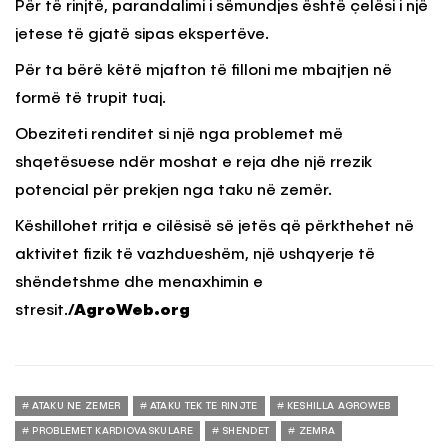
Për të rinjtë, parandalimi i sëmundjes është çelësi i një
jetese të gjatë sipas ekspertëve.
Për ta bërë këtë mjafton të filloni me mbajtjen në
formë të trupit tuaj.
Obeziteti renditet si një nga problemet më
shqetësuese ndër moshat e reja dhe një rrezik
potencial për prekjen nga taku në zemër.
Këshillohet rritja e cilësisë së jetës që përkthehet në
aktivitet fizik të vazhdueshëm, një ushqyerje të
shëndetshme dhe menaxhimin e
stresit.
/AgroWeb.org
ATAKU NE ZEMER
ATAKU TEK TE RINJTE
KESHILLA AGROWEB
PROBLEMET KARDIOVASKULARE
SHENDET
ZEMRA