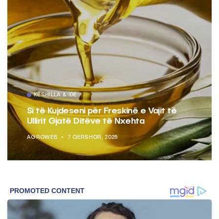
KËSHILLA & IDE
Si të Kujdeseni për Freskinë e Vajit të
Ullirit Gjatë Ditëve të Nxehta
AGROWEB
7 QERSHOR, 2025