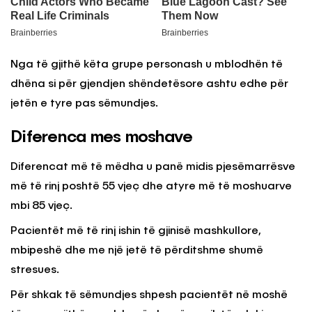
Nga të gjithë këta grupe personash u mblodhën të
dhëna si për gjendjen shëndetësore ashtu edhe për
jetën e tyre pas sëmundjes.
Diferenca mes moshave
Diferencat më të mëdha u panë midis pjesëmarrësve
më të rinj poshtë 55 vjeç dhe atyre më të moshuarve
mbi 85 vjeç.
Pacientët më të rinj ishin të gjinisë mashkullore,
mbipeshë dhe me një jetë të përditshme shumë
stresues.
Për shkak të sëmundjes shpesh pacientët në moshë