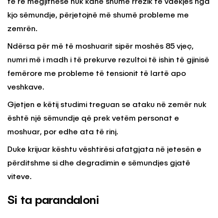
të re megjithëse nuk kanë shumë rrezik të vdekjes nga
kjo sëmundje, përjetojnë më shumë probleme me
zemrën.
Ndërsa për më të moshuarit sipër moshës 85 vjeç,
numri më i madh i të prekurve rezultoi të ishin të gjinisë
femërore me probleme të tensionit të lartë apo
veshkave.
Gjetjen e këtij studimi treguan se ataku në zemër nuk
është një sëmundje që prek vetëm personat e
moshuar, por edhe ata të rinj.
Duke krijuar kështu vështirësi afatgjata në jetesën e
përditshme si dhe degradimin e sëmundjes gjatë
viteve.
Si ta parandaloni