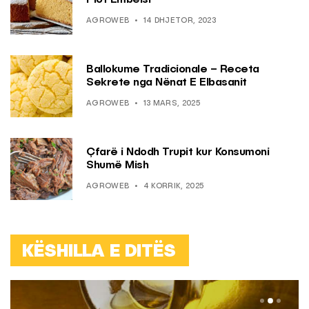
Plot Ëmbëlsi
AGROWEB
14 DHJETOR, 2023
Ballokume Tradicionale – Receta
Sekrete nga Nënat E Elbasanit
AGROWEB
13 MARS, 2025
Çfarë i Ndodh Trupit kur Konsumoni
Shumë Mish
AGROWEB
4 KORRIK, 2025
KËSHILLA E DITËS