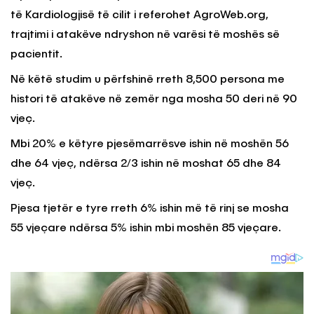
të Kardiologjisë të cilit i referohet AgroWeb.org,
trajtimi i atakëve ndryshon në varësi të moshës së
pacientit.
Në këtë studim u përfshinë rreth 8,500 persona me
histori të atakëve në zemër nga mosha 50 deri në 90
vjeç.
Mbi 20% e këtyre pjesëmarrësve ishin në moshën 56
dhe 64 vjeç, ndërsa 2/3 ishin në moshat 65 dhe 84
vjeç.
Pjesa tjetër e tyre rreth 6% ishin më të rinj se mosha
55 vjeçare ndërsa 5% ishin mbi moshën 85 vjeçare.