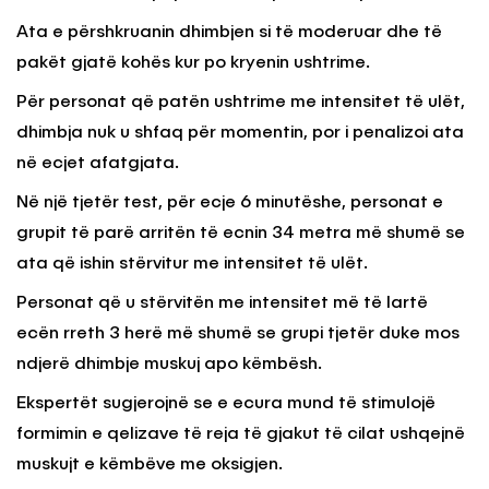
Ata e përshkruanin dhimbjen si të moderuar dhe të
pakët gjatë kohës kur po kryenin ushtrime.
Për personat që patën ushtrime me intensitet të ulët,
dhimbja nuk u shfaq për momentin, por i penalizoi ata
në ecjet afatgjata.
Në një tjetër test, për ecje 6 minutëshe, personat e
grupit të parë arritën të ecnin 34 metra më shumë se
ata që ishin stërvitur me intensitet të ulët.
Personat që u stërvitën me intensitet më të lartë
ecën rreth 3 herë më shumë se grupi tjetër duke mos
ndjerë dhimbje muskuj apo këmbësh.
Ekspertët sugjerojnë se e ecura mund të stimulojë
formimin e qelizave të reja të gjakut të cilat ushqejnë
muskujt e këmbëve me oksigjen.