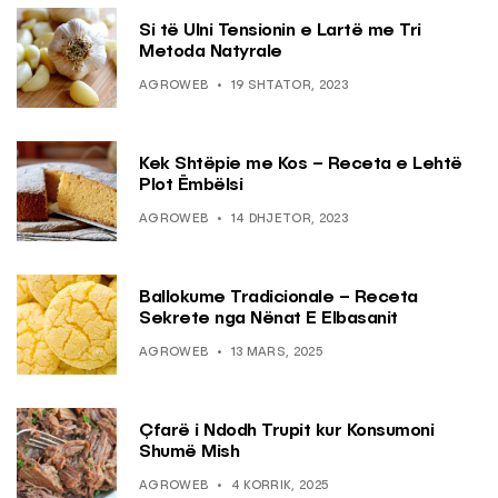
Si të Ulni Tensionin e Lartë me Tri
Metoda Natyrale
AGROWEB
19 SHTATOR, 2023
Kek Shtëpie me Kos – Receta e Lehtë
Plot Ëmbëlsi
AGROWEB
14 DHJETOR, 2023
Ballokume Tradicionale – Receta
Sekrete nga Nënat E Elbasanit
AGROWEB
13 MARS, 2025
Çfarë i Ndodh Trupit kur Konsumoni
Shumë Mish
AGROWEB
4 KORRIK, 2025