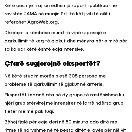
Këtë çështje trajton edhe një raport i publikuar në
revistën JAMA në muajin Prill të këtij viti të cilit i
referohet AgroWeb.org.
Dhimbjet e këmbëve mund të vijnë si pasojë e
qarkullimit të keq të gjakut dhe mënyra për e mirë për
ta kaluar këtë është ecja intensive.
Çfarë sugjerojnë ekspertët?
Në këtë studim morën pjesë 305 persona me
probleme të qarkullimit të gjakut në arterie.
Ekspertët i ndanë ata në dy grupe të rastësishme ku
njëri grup stërvitej me intensitet të lartë ndërsa grupi
tjetër me më pak fuqi.
Bëhej fjalë për ecje deri në 50 minuta çdo ditë me
ritme të ndryshme në të pesta ditët e javës për një vit