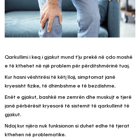
Qarkullimi i keq i gjakut mund t’ju prekë në çdo moshë
e të kthehet në një problem për përditshmërinë tuaj.
Kur hasni vështirësi të këtj lloji, simptomat janë
kryesisht fizike, të dhimbshme e të bezdishme.
Enët e gjakut, bashkë me zemrën dhe muskujt e tjerë
janë përbërësit kryesorë të sistemit të qarkullimit të
gjakut.
Ndaj kur njëra nuk funksionon si duhet edhe të tjerat
kthehen në problematike.