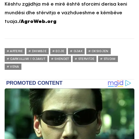
Kështu zgjidhja më e mirë është sforcimi derisa keni
mundësi dhe stërvitja e vazhdueshme e këmbëve
tuaja.
/AgroWeb.org
ARTERIE
DHIMBJE
ECJE
GJAK
OKSIGJEN
QARKULLIMI I GJAKUT
SHENDET
STERVITJE
STUDIM
VENA