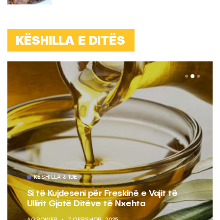
KËSHILLA E DITËS
KËSHILLA & IDE
Si të Kujdeseni për Freskinë e Vajit të
Ullirit Gjatë Ditëve të Nxehta