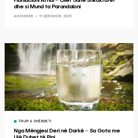
Fibrilacioni Atrial – Cilët Janë Shkaktarët
dhe si Mund ta Parandaloni
AGROWEB
11 QERSHOR, 2025
TRUPI & SHËNDETI
Nga Mëngjesi Deri në Darkë – Sa Gota me
Ujë Duhet të Pini