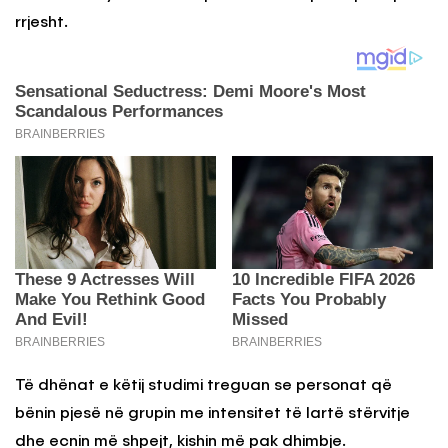
rrjesht.
Të dhënat e këtij studimi treguan se personat që
bënin pjesë në grupin me intensitet të lartë stërvitje
dhe ecnin më shpejt, kishin më pak dhimbje.