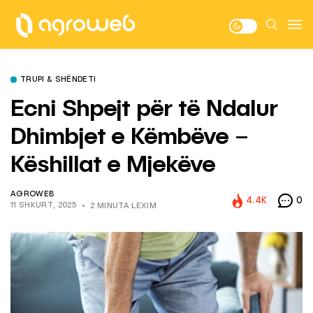
TRUPI & SHËNDETI
Ecni Shpejt për të Ndalur
Dhimbjet e Këmbëve –
Këshillat e Mjekëve
AGROWEB
4.4K
0
11 SHKURT, 2025
2 MINUTA LEXIM